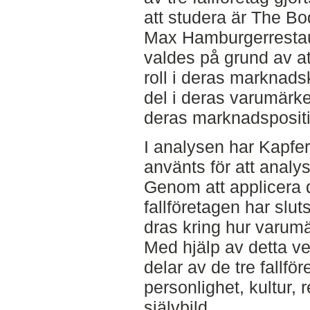
att studera är The B
Max Hamburgerrestau
valdes på grund av a
roll i deras marknad
del i deras varumärkes
deras marknadspositi
I analysen har Kapfer
använts för att analy
Genom att applicera 
fallföretagen har slut
dras kring hur varu
Med hjälp av detta ve
delar av de tre fallfö
personlighet, kultur, r
självbild.