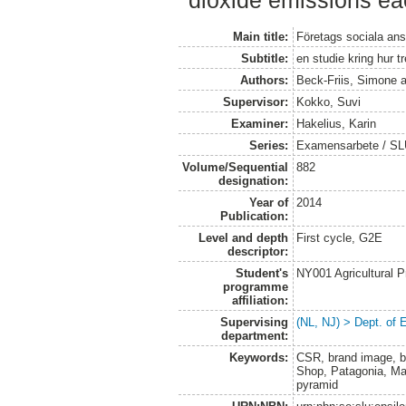
dioxide emissions e
Main title:
Företags sociala ans
Subtitle:
en studie kring hur 
Authors:
Beck-Friis, Simone
a
Supervisor:
Kokko, Suvi
Examiner:
Hakelius, Karin
Series:
Examensarbete / SLU
Volume/Sequential
882
designation:
Year of
2014
Publication:
Level and depth
First cycle, G2E
descriptor:
Student's
NY001 Agricultural
programme
affiliation:
Supervising
(NL, NJ) > Dept. of
department:
Keywords:
CSR, brand image, br
Shop, Patagonia, Ma
pyramid