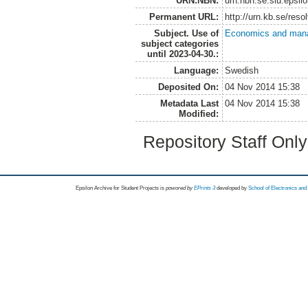
URN:NBN:
urn:nbn:se:slu:epsil
Permanent URL:
http://urn.kb.se/res
Subject. Use of
Economics and man
subject categories
until 2023-04-30.:
Language:
Swedish
Deposited On:
04 Nov 2014 15:38
Metadata Last
04 Nov 2014 15:38
Modified:
Repository Staff Onl
Epsilon Archive for Student Projects is
powored by
EPrints 3
developed by
School of Electronics an