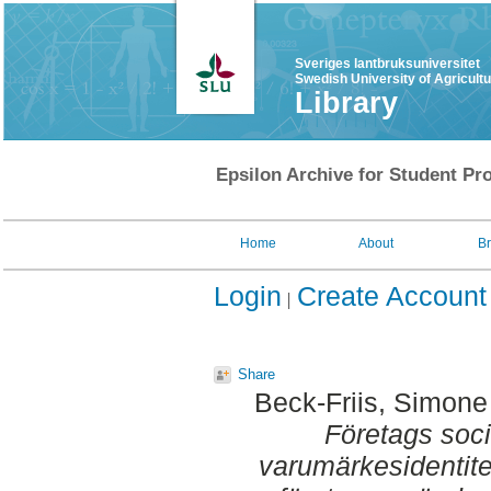
Sveriges lantbruksuniversitet
Swedish University of Agricult
Library
Epsilon Archive for Student Pro
Home
About
B
Login
Create Account
Share
Beck-Friis, Simone
Företags soc
varumärkesidentitet