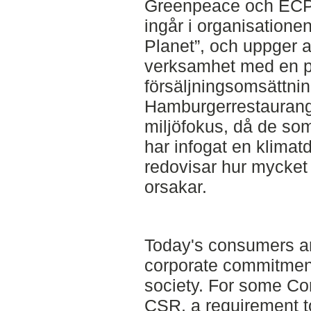
Greenpeace och ECPA
ingår i organisation
Planet”, och uppger a
verksamhet med en p
försäljningsomsättni
Hamburgerrestauranger
miljöfokus, då de som
har infogat en klimat
redovisar hur mycket
orsakar.
Today's consumers a
corporate commitment
society. For some Cor
CSR, a requirement t