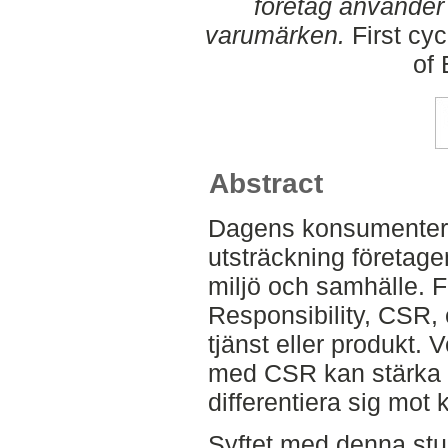
företag använder
varumärken.
First cy
of
Abstract
Dagens konsumenter ef
utsträckning företa
miljö och samhälle. F
Responsibility, CSR, 
tjänst eller produkt.
med CSR kan stärka 
differentiera sig mot
Syftet med denna stud