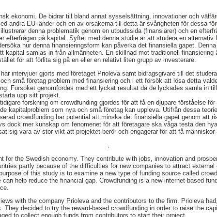
ensk ekonomi. De bidrar till bland annat sysselsättning, innovationer och välfär
d andra EU-länder och en av orsakerna till detta är svårigheten för dessa före
t illustrerar denna problematik genom en utbudssida (finansiärer) och en efterfr
r efterfrågan på kapital. Syftet med denna studie är att studera en alternativ
undersöka hur denna finansieringsform kan påverka det finansiella gapet. Denna
t kapital samlas in från allmänheten. En skillnad mot traditionell finansiering 
tället för att förlita sig på en eller en relativt liten grupp av investerare.
har intervjuer gjorts med företaget Prioleva samt bidragsgivare till det studera
ch små företag problem med finansiering och i ett försök att lösa detta valde
g. Försöket genomfördes med ett lyckat resultat då de lyckades samla in tillr
tarta upp sitt projekt.
tidigare forskning om crowdfunding gjordes för att få en djupare förståelse fö
ch de kapitalproblem som nya och små företag kan uppleva. Utifrån dessa teori
serad crowdfunding har potential att minska det finansiella gapet genom att r
övs dock mer kunskap om fenomenet för att företagare ska våga testa den nya
at sig vara av stor vikt att projektet berör och engagerar för att få människor
,
 for the Swedish economy. They contribute with jobs, innovation and prosper
ries partly because of the difficulties for new companies to attract external 
 purpose of this study is to examine a new type of funding source called crowd
ce can help reduce the financial gap. Crowdfunding is a new internet-based fun
nce.
views with the company Prioleva and the contributors to the firm. Prioleva had
. They decided to try the reward-based crowdfunding in order to raise the ca
d to collect enough funds from contributors to start their project.