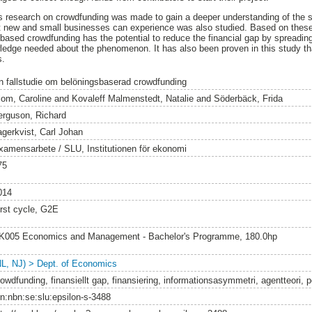
ous research on crowdfunding was made to gain a deeper understanding of the s
at new and small businesses can experience was also studied. Based on these 
based crowdfunding has the potential to reduce the financial gap by spreading
edge needed about the phenomenon. It has also been proven in this study that
s.
n fallstudie om belöningsbaserad crowdfunding
lom, Caroline
and
Kovaleff Malmenstedt, Natalie
and
Söderbäck, Frida
erguson, Richard
agerkvist, Carl Johan
xamensarbete / SLU, Institutionen för ekonomi
75
014
irst cycle, G2E
K005 Economics and Management - Bachelor's Programme, 180.0hp
NL, NJ) > Dept. of Economics
rowdfunding, finansiellt gap, finansiering, informationsasymmetri, agentteori, 
rn:nbn:se:slu:epsilon-s-3488