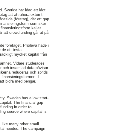
d. Sverige har idag ett lågt
tag att attrahera externt
ågesida (företag), där ett gap
 finansieringsform som sker
 finansieringsform kallas
är att crowdfunding går ut på
de företaget. Prioleva hade i
 de att testa
äckligt mycket kapital från
r ämnet. Vidare studerades
er och insamlad data påvisar
iskerna reduceras och sprids
 finansieringsformen. I
 att bidra med pengar.
ity. Sweden has a low start-
capital. The financial gap
funding in order to
ding source where capital is
, like many other small
pital needed. The campaign