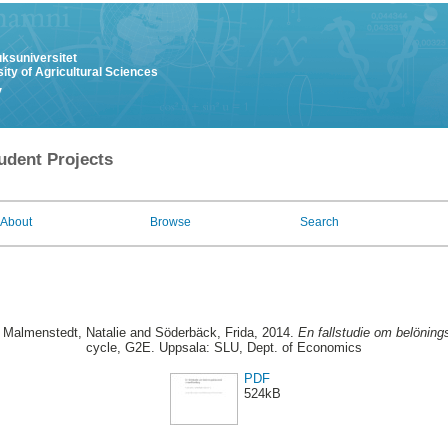
uksuniversitet
ity of Agricultural Sciences
y
udent Projects
About
Browse
Search
 Malmenstedt, Natalie
and
Söderbäck, Frida
, 2014.
En fallstudie om belönin
cycle, G2E. Uppsala: SLU, Dept. of Economics
PDF
524kB