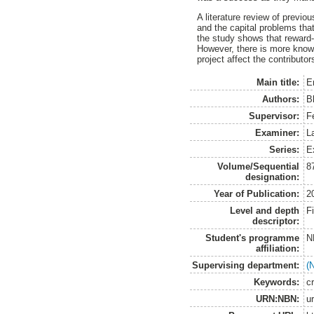
A literature review of previ
and the capital problems th
the study shows that reward-
However, there is more knowl
project affect the contributor
Main title:
E
Authors:
B
Supervisor:
F
Examiner:
L
Series:
E
Volume/Sequential
8
designation:
Year of Publication:
2
Level and depth
F
descriptor:
Student's programme
N
affiliation:
Supervising department:
(
Keywords:
c
URN:NBN:
u