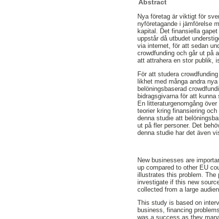
Abstract
Nya företag är viktigt för sv
nyföretagande i jämförelse me
kapital. Det finansiella gape
uppstår då utbudet understige
via internet, för att sedan 
crowdfunding och går ut på at
att attrahera en stor publik, is
För att studera crowdfunding 
likhet med många andra nya o
belöningsbaserad crowdfundin
bidragsgivarna för att kunna s
En litteraturgenomgång över 
teorier kring finansiering o
denna studie att belöningsba
ut på fler personer. Det beh
denna studie har det även vis
New businesses are important
up compared to other EU count
illustrates this problem. The
investigate if this new sour
collected from a large audie
This study is based on inter
business, financing problems
was a success as they manage