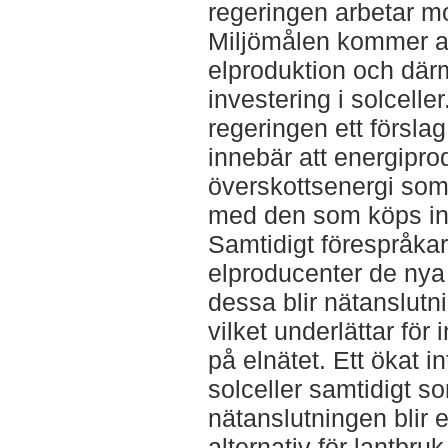
regeringen arbetar mo
Miljömålen kommer at
elproduktion och därm
investering i solcelle
regeringen ett försla
innebär att energipro
överskottsenergi so
med den som köps in 
Samtidigt förespråkar
elproducenter de nya
dessa blir nätanslutni
vilket underlättar för
på elnätet. Ett ökat in
solceller samtidigt s
nätanslutningen blir e
alternativ för lantbruk