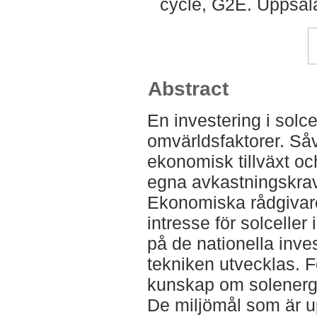
cycle, G2E. Uppsal
Abstract
En investering i solc
omvärldsfaktorer. Såv
ekonomisk tillväxt oc
egna avkastningskrav
Ekonomiska rådgivare 
intresse för solcelle
på de nationella inve
tekniken utvecklas. 
kunskap om solenergi
De miljömål som är up