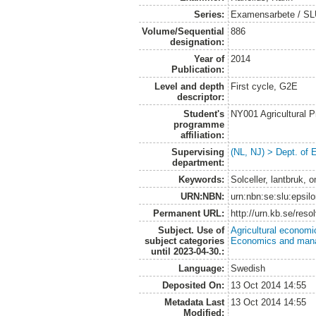
Series:
Examensarbete / SLU
Volume/Sequential
886
designation:
Year of
2014
Publication:
Level and depth
First cycle, G2E
descriptor:
Student's
NY001 Agricultural
programme
affiliation:
Supervising
(NL, NJ) > Dept. of
department:
Keywords:
Solceller, lantbruk, o
URN:NBN:
urn:nbn:se:slu:epsil
Permanent URL:
http://urn.kb.se/res
Subject. Use of
Agricultural economi
subject categories
Economics and man
until 2023-04-30.:
Language:
Swedish
Deposited On:
13 Oct 2014 14:55
Metadata Last
13 Oct 2014 14:55
Modified: