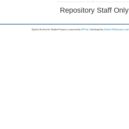
Repository Staff Onl
Epsilon Archive for Student Projects is
powored by
EPrints 3
developed by
School of Electronics an