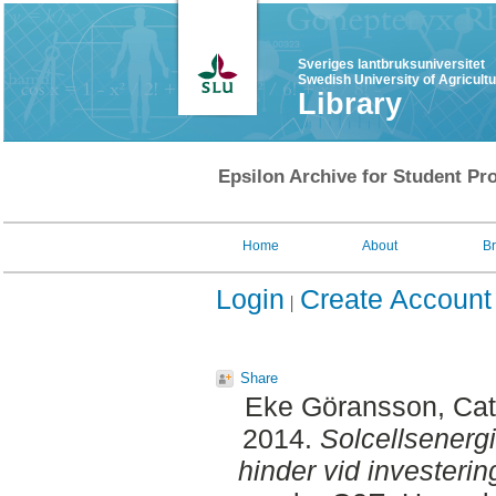
Sveriges lantbruksuniversitet
Swedish University of Agricult
Library
Epsilon Archive for Student Pro
Home
About
B
Login
Create Account
Share
Eke Göransson, Cat
2014.
Solcellsenergi
hinder vid investering