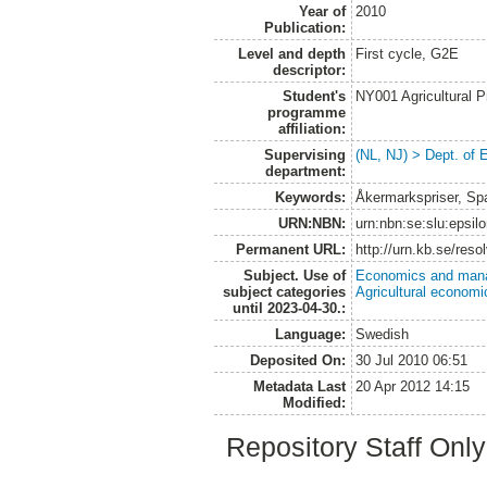
Year of
2010
Publication:
Level and depth
First cycle, G2E
descriptor:
Student's
NY001 Agricultural
programme
affiliation:
Supervising
(NL, NJ) > Dept. of
department:
Keywords:
Åkermarkspriser, Spa
URN:NBN:
urn:nbn:se:slu:epsil
Permanent URL:
http://urn.kb.se/res
Subject. Use of
Economics and man
subject categories
Agricultural economi
until 2023-04-30.:
Language:
Swedish
Deposited On:
30 Jul 2010 06:51
Metadata Last
20 Apr 2012 14:15
Modified:
Repository Staff Onl