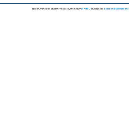
Epsilon Archive for Student Projects is
powored by
EPrints 3
developed by
School of Electronics an