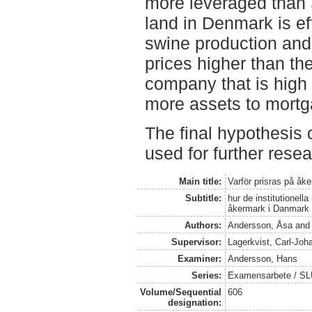
more leveraged than 
land in Denmark is ef
swine production and 
prices higher than th
company that is high 
more assets to mortg
The final hypothesis o
used for further resea
Main title:
Varför prisras på åk
Subtitle:
hur de institutionell
åkermark i Danmark o
Authors:
Andersson, Åsa
an
Supervisor:
Lagerkvist, Carl-Joh
Examiner:
Andersson, Hans
Series:
Examensarbete / SLU
Volume/Sequential
606
designation: