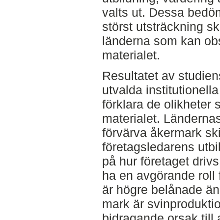
valts ut. Dessa bedö
störst utsträckning s
länderna som kan obse
materialet.
Resultatet av studien
utvalda institutionell
förklara de olikheter 
materialet. Ländernas 
förvärva åkermark skil
företagsledarens utb
på hur företaget drivs
ha en avgörande roll 
är högre belånade än
mark är svinprodukti
bidragande orsak till