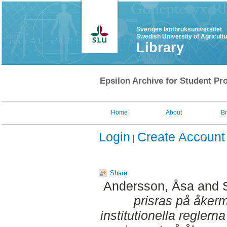
Sveriges lantbruksuniversitet
Swedish University of Agricult
Library
Epsilon Archive for Student Pro
Home
About
B
Login
Create Account
Share
Andersson, Åsa
and
prisras på åker
institutionella regler