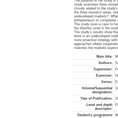
The purpose of the study is t
study examines three researc
closely related to the study'
the three research areas, en
undeveloped markets?; What 
entrepreneurs or companies 
The study uses a case to furt
the theories used in the study
The study’s results show tha
done in an undeveloped mark
more proactive strategy with
approaches where cooperation
matches the markets expect
Main title:
M
Authors:
S
Supervisor:
F
Examiner:
H
Series:
E
Volume/Sequential
1
designation:
Year of Publication:
2
Level and depth
F
descriptor:
Student's programme
N