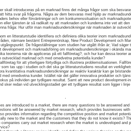
ster skall introduceras på en marknad finns det många frågor som ska besvar
l att hitta svar på frågorna. Några av dem besvaras med hjälp av marknadsun
nders behov eller förväntningar och om konkurrenssituation och marknadspoten
eller tjänsten är så radikalt ny att marknaden och kunderna inte vet att den
na fråga: Hur utför man marknadsundersökningar när marknaden är outveckla
om en litteraturstudie identifiera och definiera olika teorier inom marknadsun
råden, närmare bestämt Entreprenörskap, New Product Development och Mark
tgångspunkt. De frågeställningar som studien har utgått ifrån är; Vad säger 
ct development och marknadsföring om marknadsundersökningar i okända mark
ika teorierna när de appliceras på ett fallföretag?; och hur kan dessa teorier
r en outvecklad marknad och med omedvetna potentiella kunder?
llföretag för att ytterligare förtydliga och illustrera problemsituationen. Fallför
r som tas upp i studien och det ska ge litteraturstudiens resultat en verklighet
stora kvantitativa marknadsundersökningar av reaktiv karaktär kan ge bristand
 med omedvetna kunder. Istället när det gäller innovativa produkter och tjänst
kus på individen ger tydligare resultat. Samt att new product development-i
d sker redan vid utvecklingsstadiet ger ett tydligare resultat som ligger i li
,
es are introduced to a market, there are many questions to be answered and 
stions will be answered by market research, which provides businesses with
lso provides information regarding the competitive position and market potenti
cally new to the market and the customers that they do not know it exists? Thi
do companies carry out market research when the market is undeveloped and p
rvice?