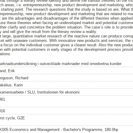
hat through a literary review identify and define the various theories on the 
h areas, i.e. entrepreneurship, new product development and marketing, which
s starting point. The research questions that the study is based on are; What 
trepreneurship, new product development and marketing that are related to ma
are the advantages and disadvantages of the different theories when applie
use these theories when facing an undeveloped market and potential custome
her clarify and concretize the problem situation. The case´s role is to provid
 and will give the result from the literary review a reality.
t large, quantitative market research of the reactive nature can produce corru
et with unaware customers. With innovative new products and services, the s
 a focus on the individual customer gives a clearer result. Also the new produ
 with potential customers in early stages of the development process provide
ations.
arknadsundersökning i outvecklade marknader med omedvetna kunder
and, Erik
erguson, Richard
akelius, Karin
xamensarbete / SLU, Institutionen för ekonomi
061
016
irst cycle, G2E
K005 Economics and Management - Bachelor's Programme, 180.0hp