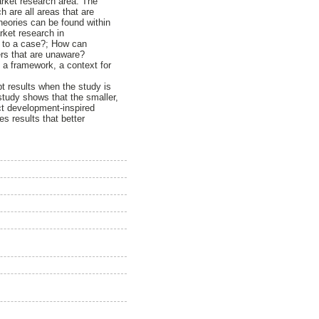
market research area. The
 are all areas that are
theories can be found within
rket research in
d to a case?; How can
rs that are unaware?
e a framework, a context for
pt results when the study is
tudy shows that the smaller,
ct development-inspired
s results that better