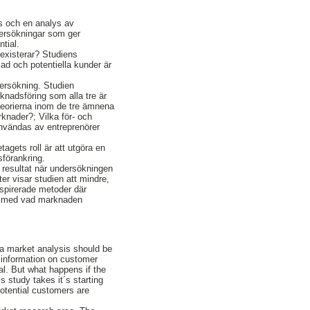
as och en analys av
dersökningar som ger
tial.
 existerar? Studiens
d och potentiella kunder är
dersökning. Studien
nadsföring som alla tre är
teorierna inom de tre ämnena
nader?; Vilka för- och
 användas av entreprenörer
etagets roll är att utgöra en
sförankring.
e resultat när undersökningen
er visar studien att mindre,
nspirerade metoder där
nje med vad marknaden
a market analysis should be
 information on customer
al. But what happens if the
s study takes it´s starting
otential customers are