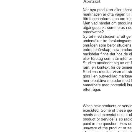
Abstract
När nya produkter eller tjän
marknaden är ofta vägen til
företagen information om ku
Men vad händer om produkten 
utgångspunkt summeras i den
omedvetna?
Syftet med studien är att gen
undersöker tre forskningsom
områden som berör studiens u
entreprenörskap, new produ
nackdelar finns det hos de ol
eller företag som står infö
Studien använder sig av ett fa
ram, en kontext för de teorie
Studiens resultat visar att 
görs i en outvecklad marknad
mer proaktiva metoder med fo
samarbete med potentiell kun
efterfrågar.
When new products or servic
executed. Some of these que
needs and expectations, it a
product or service is so radi
point in the question: How 
unaware of the product or se