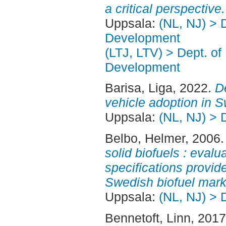
a critical perspective.
Uppsala:
(NL, NJ) > 
Development
(LTJ, LTV) > Dept. of
Development
Barisa, Liga
, 2022.
De
vehicle adoption in 
Uppsala:
(NL, NJ) > 
Belbo, Helmer
, 2006
solid biofuels : evalu
specifications provi
Swedish biofuel mark
Uppsala:
(NL, NJ) > 
Bennetoft, Linn
, 201