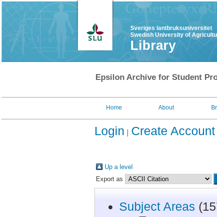
Sveriges lantbruksuniversitet
Swedish University of Agricult
Library
Epsilon Archive for Student Pro
Home
About
B
Login
Create Account
Up a level
Export as
Subject Areas
(15