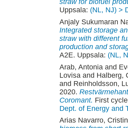
straw for biofuel prod
Uppsala:
(NL, NJ) > 
Anjaly Sukumaran Nai
Integrated storage a
straw with different f
production and storag
A2E. Uppsala:
(NL, N
Arab, Antonia
and
Ev
Lovisa
and
Halberg, 
and
Reinholdsson, L
2020.
Restvärmehant
Coromant.
First cycl
Dept. of Energy and 
Arias Navarro, Cristi