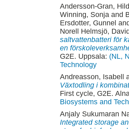
Andersson-Gran, Hil
Winning, Sonja
and
B
Ersdotter, Gunnel
an
Norell Helmsjö, Davi
saltvattenbatteri för 
en förskoleverksamhe
G2E. Uppsala:
(NL, N
Technology
Andreasson, Isabell
Växtodling i kombina
First cycle, G2E. Aln
Biosystems and Tech
Anjaly Sukumaran Nai
Integrated storage a