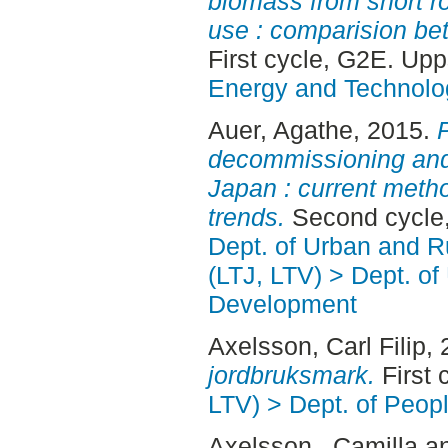
biomass from short ro
use : comparision b
First cycle, G2E. Up
Energy and Technolo
Auer, Agathe
, 2015.
decommissioning and
Japan : current meth
trends.
Second cycle
Dept. of Urban and 
(LTJ, LTV) > Dept. of
Development
Axelsson, Carl Filip
,
jordbruksmark.
First 
LTV) > Dept. of Peop
Axelsson , Camilla
a