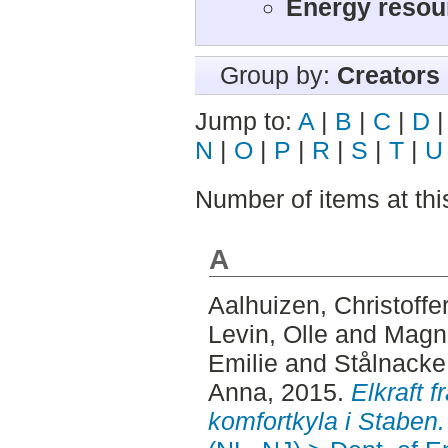
Energy reso
Group by:
Creators
Jump to:
A
|
B
|
C
|
D
N
|
O
|
P
|
R
|
S
|
T
|
U
Number of items at thi
A
Aalhuizen, Christoffe
Levin, Olle
and
Magn
Emilie
and
Stålnacke
Anna
, 2015.
Elkraft f
komfortkyla i Staben.