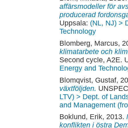
affärsmodeller för av
producerad fordonsg
Uppsala:
(NL, NJ) > 
Technology
Blomberg, Marcus
, 
klimatarbete och klim
Second cycle, A2E. 
Energy and Technolo
Blomqvist, Gustaf
, 2
växtföljden.
UNSPECIF
LTV) > Dept. of Land
and Management (fr
Boklund, Erik
, 2013.
konflikten i östra D