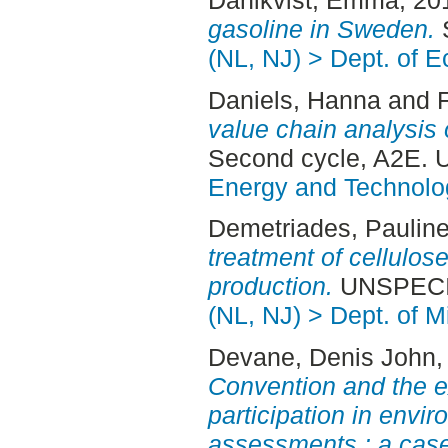
gasoline in Sweden.
S
(NL, NJ) > Dept. of 
Daniels, Hanna
and
value chain analysis 
Second cycle, A2E. 
Energy and Technolo
Demetriades, Paulin
treatment of cellulos
production.
UNSPECIF
(NL, NJ) > Dept. of M
Devane, Denis John
,
Convention and the e
participation in envi
assessments : a case