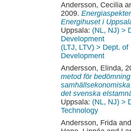
Andersson, Cecilia
a
2009.
Energiaspekter 
Energihuset i Uppsal
Uppsala:
(NL, NJ) > 
Development
(LTJ, LTV) > Dept. of
Development
Andersson, Elinda
, 
metod för bedömning 
samhällsekonomiska a
det svenska elstamnä
Uppsala:
(NL, NJ) > 
Technology
Andersson, Frida
an
Hane, Linnéa
and
La