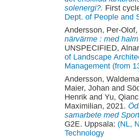
solenergi?.
First cycl
Dept. of People and 
Andersson, Per-Olof
,
närvärme : med halm
UNSPECIFIED, Alnar
of Landscape Archite
Management (from 1
Andersson, Waldema
Maier, Johan
and
Söd
Henrik
and
Yu, Qian
Maximilian
, 2021.
Ödr
samarbete med Sportf
G2E. Uppsala:
(NL, N
Technology