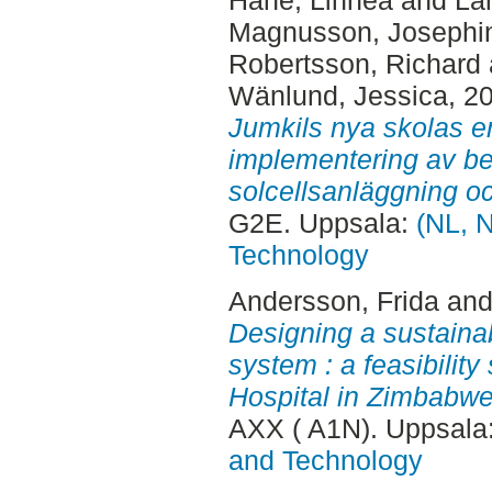
Magnusson, Josephi
Robertsson, Richard
Wänlund, Jessica
, 2
Jumkils nya skolas e
implementering av b
solcellsanläggning oc
G2E. Uppsala:
(NL, N
Technology
Andersson, Frida
an
Designing a sustainab
system : a feasibilit
Hospital in Zimbabwe
AXX ( A1N). Uppsala
and Technology