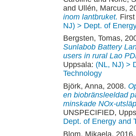
and
Ullén, Marcus
, 2
inom lantbruket.
First
NJ) > Dept. of Energ
Bergsten, Tomas
, 20
Sunlabob Battery Lan
users in rural Lao PD
Uppsala:
(NL, NJ) > 
Technology
Björk, Anna
, 2008.
Op
en biobränsleeldad pan
minskade NOx-utsläp
UNSPECIFIED, Uppsa
Dept. of Energy and 
Blom, Mikaela
, 2016