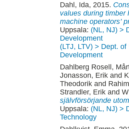
Dahl, Ida
, 2015.
Cons
values during timber h
machine operators’ pr
Uppsala:
(NL, NJ) > 
Development
(LTJ, LTV) > Dept. of
Development
Dahlberg Rosell, Mår
Jonasson, Erik
and
K
Theodorik
and
Rahim
Strandler, Erik
and
Wi
självförsörjande uto
Uppsala:
(NL, NJ) > 
Technology
Dahlkvist, Emma
, 20