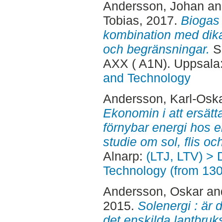
Andersson, Johan
a
Tobias
, 2017.
Biogas 
kombination med dika
och begränsningar.
Se
AXX ( A1N). Uppsala
and Technology
Andersson, Karl-Osk
Ekonomin i att ersätt
förnybar energi hos 
studie om sol, flis oc
Alnarp:
(LTJ, LTV) > 
Technology (from 13
Andersson, Oskar
an
2015.
Solenergi : är 
det enskilda lantbruks