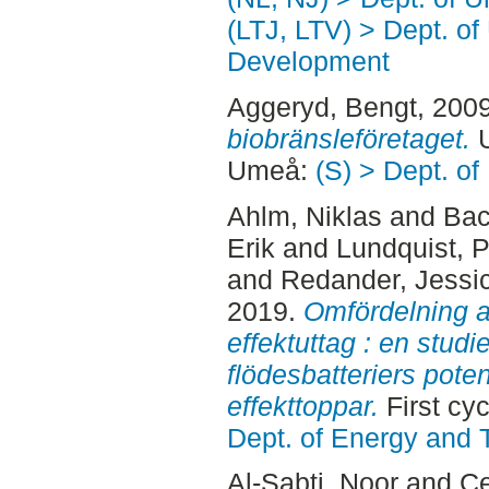
(LTJ, LTV) > Dept. of
Development
Aggeryd, Bengt
, 200
biobränsleföretaget.
U
Umeå:
(S) > Dept. o
Ahlm, Niklas
and
Bac
Erik
and
Lundquist, P
and
Redander, Jessi
2019.
Omfördelning a
effektuttag : en stud
flödesbatteriers poten
effekttoppar.
First cy
Dept. of Energy and 
Al-Sabti, Noor
and
Ce