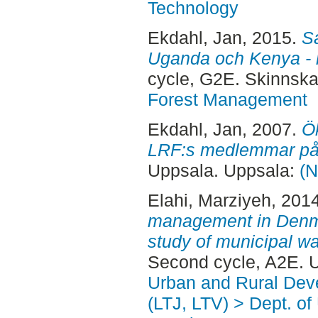
Technology
Ekdahl, Jan
, 2015.
Sa
Uganda och Kenya - mö
cycle, G2E. Skinnska
Forest Management
Ekdahl, Jan
, 2007.
Ö
LRF:s medlemmar på
Uppsala. Uppsala:
(N
Elahi, Marziyeh
, 201
management in Denma
study of municipal wa
Second cycle, A2E. 
Urban and Rural Dev
(LTJ, LTV) > Dept. of