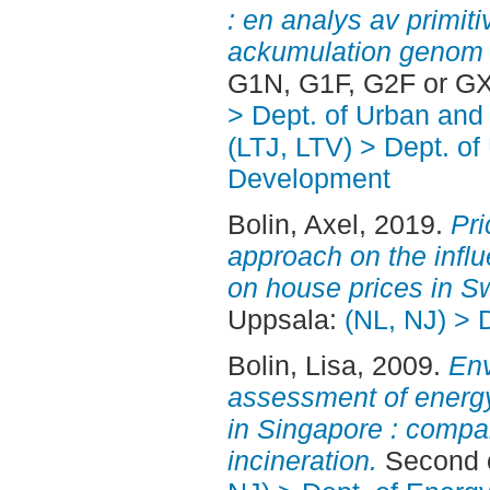
: en analys av primit
ackumulation genom 
G1N, G1F, G2F or GX
> Dept. of Urban an
(LTJ, LTV) > Dept. of
Development
Bolin, Axel
, 2019.
Pri
approach on the infl
on house prices in S
Uppsala:
(NL, NJ) > 
Bolin, Lisa
, 2009.
Env
assessment of energy
in Singapore : compa
incineration.
Second c