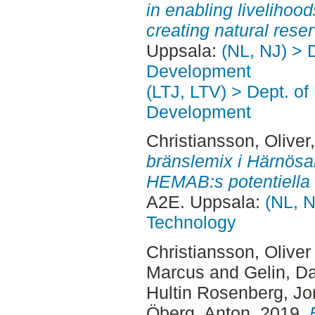
in enabling livelihoo
creating natural rese
Uppsala:
(NL, NJ) > 
Development
(LTJ, LTV) > Dept. of
Development
Christiansson, Oliver
bränslemix i Härnösa
HEMAB:s potentiella 
A2E. Uppsala:
(NL, N
Technology
Christiansson, Oliver
Marcus
and
Gelin, D
Hultin Rosenberg, Jo
Öberg, Anton
, 2019.