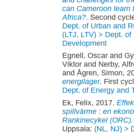
can Cameroon learn f
Africa?.
Second cycle
Dept. of Urban and 
(LTJ, LTV) > Dept. of
Development
Egnell, Oscar
and
Gy
Viktor
and
Nerby, Alf
and
Ågren, Simon
, 2
energilager.
First cyc
Dept. of Energy and 
Ek, Felix
, 2017.
Effe
spillvärme : en ekon
Rankinecykel (ORC).
Uppsala:
(NL, NJ) > 