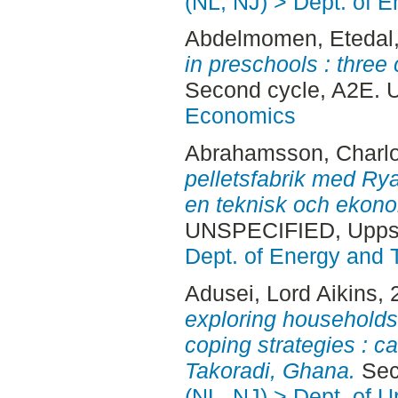
(NL, NJ) > Dept. of 
Abdelmomen, Etedal
in preschools : three
Second cycle, A2E. 
Economics
Abrahamsson, Charlo
pelletsfabrik med Rya
en teknisk och ekono
UNSPECIFIED, Uppsa
Dept. of Energy and 
Adusei, Lord Aikins
,
exploring households
coping strategies : c
Takoradi, Ghana.
Sec
(NL, NJ) > Dept. of 