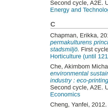
Second cycle, A2E. 
Energy and Technolo
C
Chapman, Erikka
, 2
permakulturens princi
stadsmiljö.
First cycl
Horticulture (until 12
Che, Akimbom Micha
environmental sustaina
industry : eco-printi
Second cycle, A2E. 
Economics
Cheng, Yanfei
, 2012