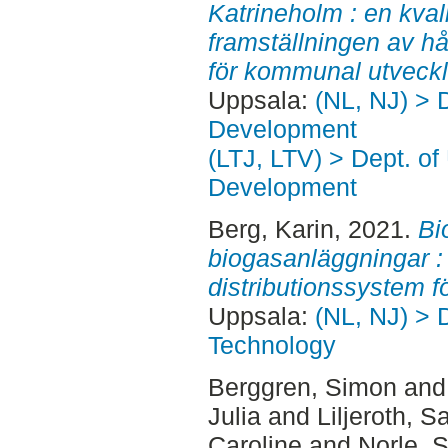
Katrineholm : en kval
framställningen av hål
för kommunal utveckl
Uppsala:
(NL, NJ) > 
Development
(LTJ, LTV) > Dept. of
Development
Berg, Karin
, 2021.
Bi
biogasanläggningar :
distributionssystem f
Uppsala:
(NL, NJ) > 
Technology
Berggren, Simon
an
Julia
and
Liljeroth, S
Caroline
and
Norle, 