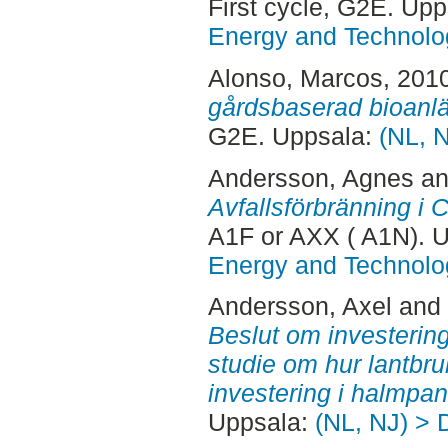
First cycle, G2E. Up
Energy and Technolo
Alonso, Marcos
, 201
gårdsbaserad bioanl
G2E. Uppsala:
(NL, 
Andersson, Agnes
a
Avfallsförbränning i 
A1F or AXX ( A1N). 
Energy and Technolo
Andersson, Axel
and
Beslut om investering 
studie om hur lantbruk
investering i halmpa
Uppsala:
(NL, NJ) > 