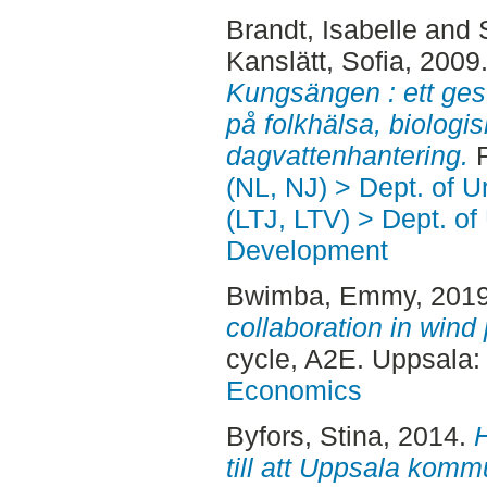
Brandt, Isabelle
and
Kanslätt, Sofia
, 2009
Kungsängen : ett ges
på folkhälsa, biologi
dagvattenhantering.
F
(NL, NJ) > Dept. of 
(LTJ, LTV) > Dept. of
Development
Bwimba, Emmy
, 201
collaboration in wind
cycle, A2E. Uppsala
Economics
Byfors, Stina
, 2014.
H
till att Uppsala komm