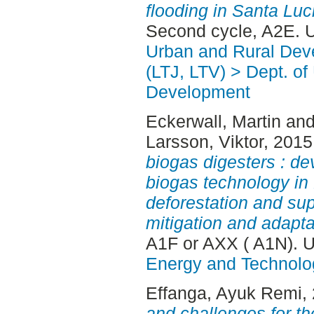
flooding in Santa Luc
Second cycle, A2E. 
Urban and Rural Dev
(LTJ, LTV) > Dept. of
Development
Eckerwall, Martin
an
Larsson, Viktor
, 2015
biogas digesters : de
biogas technology in
deforestation and su
mitigation and adapta
A1F or AXX ( A1N). 
Energy and Technolo
Effanga, Ayuk Remi
,
and challenges for t