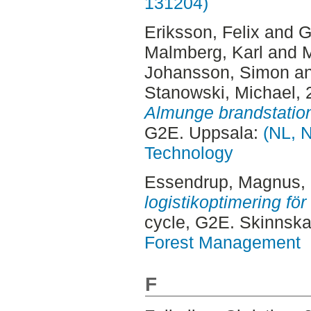
131204)
Eriksson, Felix
and
G
Malmberg, Karl
and
M
Johansson, Simon
a
Stanowski, Michael
,
Almunge brandstatio
G2E. Uppsala:
(NL, N
Technology
Essendrup, Magnus
,
logistikoptimering fö
cycle, G2E. Skinnska
Forest Management
F