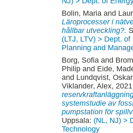
NJ) > Dept. of Energ
Bolin, Maria
and
Laur
Läroprocesser i nätver
hållbar utveckling?.
S
(LTJ, LTV) > Dept. of
Planning and Manage
Borg, Sofia
and
Brom
Philip
and
Eide, Mad
and
Lundqvist, Oskar
Viklander, Alex
, 2021
reservkraftanläggnin
systemstudie av fossilf
pumpstation för spillv
Uppsala:
(NL, NJ) > 
Technology