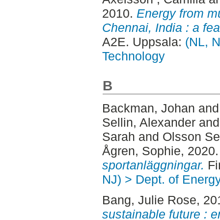
2010.
Energy from mu
Chennai, India : a feas
A2E. Uppsala:
(NL, N
Technology
B
Backman, Johan
an
Sellin, Alexander
an
Sarah
and
Olsson Se
Ågren, Sophie
, 2020
sportanläggningar.
Fi
NJ) > Dept. of Energ
Bang, Julie Rose
, 20
sustainable future : 