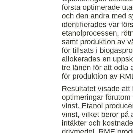
första optimerade uta
och den andra med sy
identifierades var för
etanolprocessen, röt
samt produktion av v
för tillsats i biogas
allokerades en uppska
tre länen för att odla 
för produktion av RME
Resultatet visade att 
optimeringar förutom 
vinst. Etanol produce
vinst, vilket beror på
intäkter och kostnader
drivmedel. RME produ