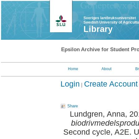
Sveriges lantbruksuniversitet
Swedish University of Agricult
Library
Epsilon Archive for Student Pro
Home
About
B
Login
Create Account
Share
Lundgren, Anna
, 2
biodrivmedelsproduk
Second cycle, A2E. U