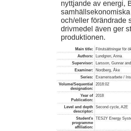
nyttjande av energi,
samhällsekonomiska 
och/eller förändrade 
drivmedel även ger st
produktionen.
Main title:
Förutsättningar för 
Authors:
Lundgren, Anna
Supervisor:
Larsson, Gunnar
an
Examiner:
Nordberg, Åke
Series:
Examensarbete / Inst
Volume/Sequential
2018:02
designation:
Year of
2018
Publication:
Level and depth
Second cycle, A2E
descriptor:
Student's
TES2Y Energy Syst
programme
affiliation: