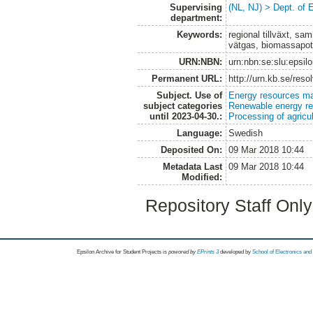
Supervising
(NL, NJ) > Dept. of
department:
Keywords:
regional tillväxt, sa
vätgas, biomassapot
URN:NBN:
urn:nbn:se:slu:epsil
Permanent URL:
http://urn.kb.se/res
Subject. Use of
Energy resources m
subject categories
Renewable energy r
until 2023-04-30.:
Processing of agricu
Language:
Swedish
Deposited On:
09 Mar 2018 10:44
Metadata Last
09 Mar 2018 10:44
Modified:
Repository Staff Onl
Epsilon Archive for Student Projects is
powored by
EPrints 3
developed by
School of Electronics an