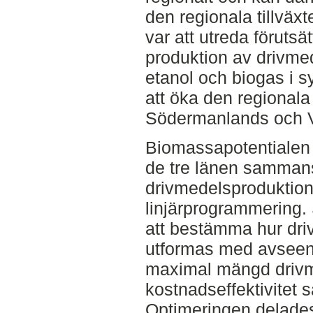
den regionala tillväx
var att utreda förutsä
produktion av drivme
etanol och biogas i sy
att öka den regionala 
Södermanlands och V
Biomassapotentialen 
de tre länen sammanst
drivmedelsproduktion
linjärprogrammering.
att bestämma hur dri
utformas med avseend
maximal mängd drivme
kostnadseffektivitet s
Optimeringen delades