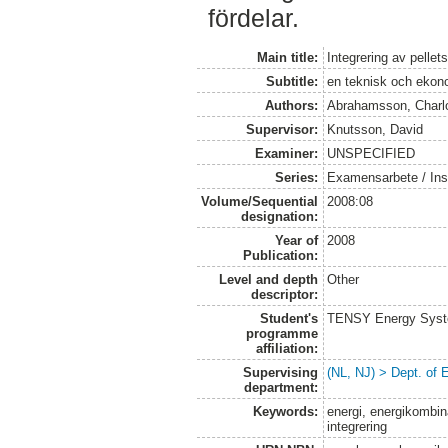
fördelar.
Main title:
Integrering av pelle
Subtitle:
en teknisk och ekon
Authors:
Abrahamsson, Charl
Supervisor:
Knutsson, David
Examiner:
UNSPECIFIED
Series:
Examensarbete / Inst
Volume/Sequential
2008:08
designation:
Year of
2008
Publication:
Level and depth
Other
descriptor:
Student's
TENSY Energy System
programme
affiliation:
Supervising
(NL, NJ) > Dept. of
department:
Keywords:
energi, energikombina
integrering