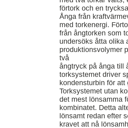
förtork och en trycksa
Ånga från kraftvärme
med torkenergi. Fört
från ångtorken som t
undersöks åtta olika a
produktionsvolymer p
två
ångtryck på ånga till 
torksystemet driver s
kondensturbin för att 
Torksystemet utan ko
det mest lönsamma fö
kombinatet. Detta alt
lönsamt redan efter s
kravet att nå lönsamhe