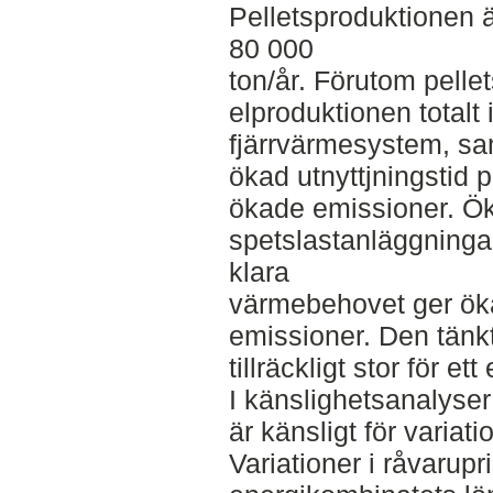
Pelletsproduktionen är
80 000
ton/år. Förutom pelle
elproduktionen totalt
fjärrvärmesystem, sa
ökad utnyttjningstid
ökade emissioner. Ök
spetslastanläggningar
klara
värmebehovet ger ök
emissioner. Den tän
tillräckligt stor för e
I känslighetsanalyser
är känsligt för variatio
Variationer i råvarupr