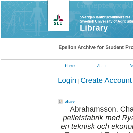
Sveriges lantbruksuniversitet
Swedish University of Agricult
Library
Epsilon Archive for Student Pro
Home
About
B
Login
Create Account
Share
Abrahamsson, Char
pelletsfabrik med Ry
en teknisk och ekono