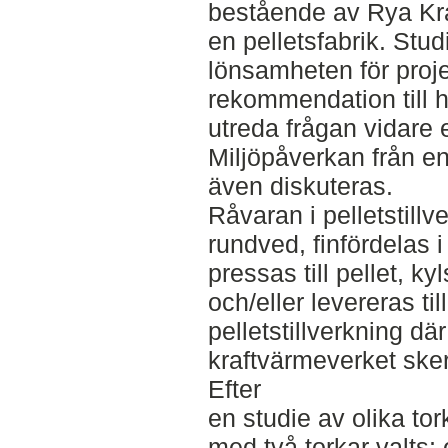
bestående av Rya Kr
en pelletsfabrik. Stu
lönsamheten för proj
rekommendation till 
utreda frågan vidare e
Miljöpåverkan från en
även diskuteras.
Råvaran i pelletstillve
rundved, finfördelas 
pressas till pellet, k
och/eller levereras ti
pelletstillverkning dä
kraftvärmeverket sker
Efter
en studie av olika tor
med två torkar valts;