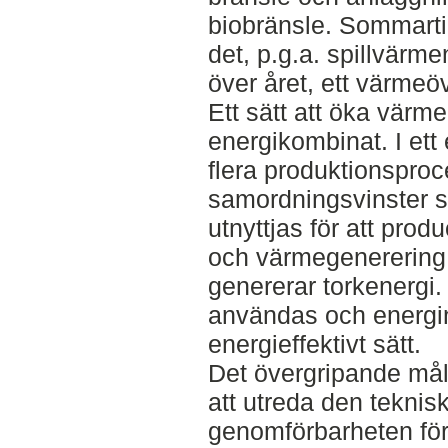
biobränsle. Sommarti
det, p.g.a. spillvärm
över året, ett värmeö
Ett sätt att öka värme
energikombinat. I ett
flera produktionsproce
samordningsvinster 
utnyttjas för att prod
och värmegenerering
genererar torkenergi. 
användas och energin 
energieffektivt sätt.
Det övergripande må
att utreda den tekni
genomförbarheten för