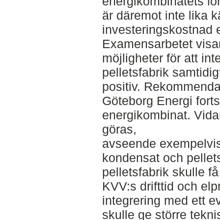
energikombinatets lö
är däremot inte lika kä
investeringskostnad e
Examensarbetet visar
möjligheter för att i
pelletsfabrik samtidi
positiv. Rekommendat
Göteborg Energi fortsä
energikombinat. Vida
göras,
avseende exempelvis 
kondensat och pellets
pelletsfabrik skulle f
KVV:s drifttid och el
integrering med ett e
skulle ge större tek