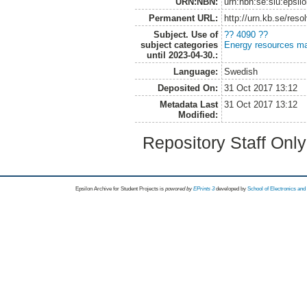
URN:NBN:
urn:nbn:se:slu:epsil
Permanent URL:
http://urn.kb.se/res
Subject. Use of
?? 4090 ??
subject categories
Energy resources m
until 2023-04-30.:
Language:
Swedish
Deposited On:
31 Oct 2017 13:12
Metadata Last
31 Oct 2017 13:12
Modified:
Repository Staff Onl
Epsilon Archive for Student Projects is
powored by
EPrints 3
developed by
School of Electronics an