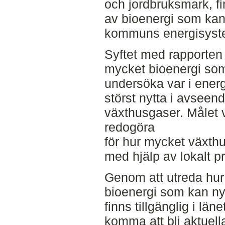
och jordbruksmark, fi
av bioenergi som ka
kommuns energisyst
Syftet med rapporten 
mycket bioenergi som 
undersöka var i ener
störst nytta i avseen
växthusgaser. Målet va
redogöra
för hur mycket växt
med hjälp av lokalt p
Genom att utreda hur 
bioenergi som kan ny
finns tillgänglig i lä
komma att bli aktuella