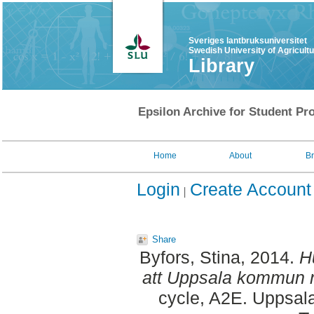
Sveriges lantbruksuniversitet
Swedish University of Agricult
Library
Epsilon Archive for Student Pro
Home
About
B
Login
Create Account
Share
Byfors, Stina
, 2014.
Hu
att Uppsala kommun n
cycle, A2E. Uppsal