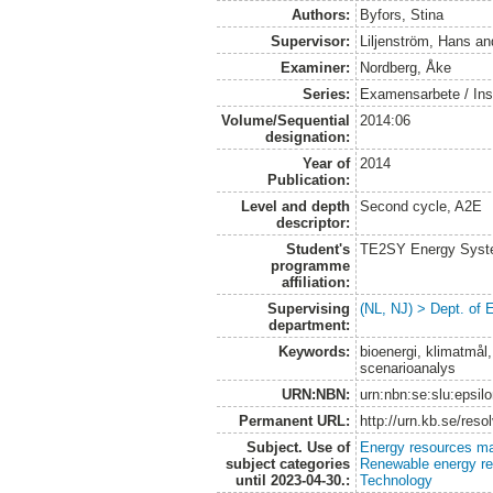
Authors:
Byfors, Stina
Supervisor:
Liljenström, Hans
an
Examiner:
Nordberg, Åke
Series:
Examensarbete / Inst
Volume/Sequential
2014:06
designation:
Year of
2014
Publication:
Level and depth
Second cycle, A2E
descriptor:
Student's
TE2SY Energy System
programme
affiliation:
Supervising
(NL, NJ) > Dept. of
department:
Keywords:
bioenergi, klimatmål
scenarioanalys
URN:NBN:
urn:nbn:se:slu:epsil
Permanent URL:
http://urn.kb.se/res
Subject. Use of
Energy resources m
subject categories
Renewable energy r
until 2023-04-30.:
Technology