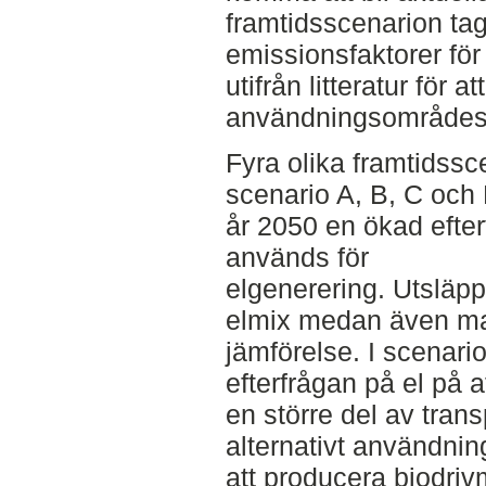
framtidsscenarion tag
emissionsfaktorer för
utifrån litteratur för 
användningsområdes 
Fyra olika framtidssc
scenario A, B, C och 
år 2050 en ökad efter
används för
elgenerering. Utsläpp
elmix medan även mar
jämförelse. I scenari
efterfrågan på el på a
en större del av trans
alternativt användnin
att producera biodriv