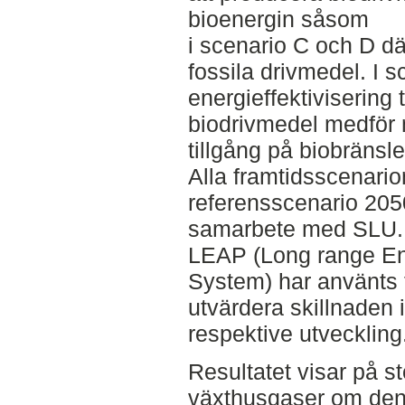
bioenergin såsom
i scenario C och D dä
fossila drivmedel. I 
energieffektivisering t
biodrivmedel medför
tillgång på biobränsl
Alla framtidsscenario
referensscenario 205
samarbete med SLU.
LEAP (Long range Ene
System) har använts f
utvärdera skillnaden 
respektive utveckling
Resultatet visar på st
växthusgaser om den 