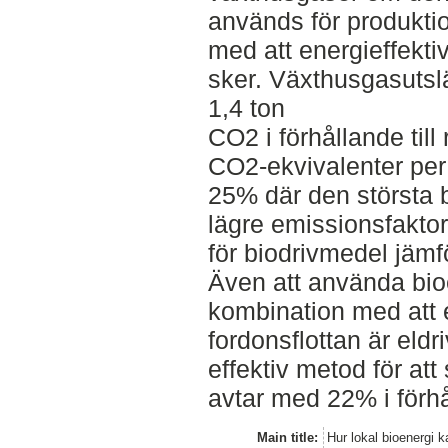
används för produkti
med att energieffekt
sker. Växthusgasuts
1,4 ton
CO2 i förhållande till
CO2-ekvivalenter per
25% där den största be
lägre emissionsfaktor
för biodrivmedel jämf
Även att använda bioen
kombination med att e
fordonsflottan är eldr
effektiv metod för at
avtar med 22% i förhål
Main title:
Hur lokal bioenergi 