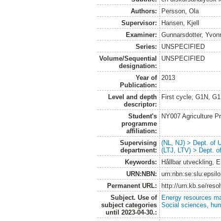
Authors:
Persson, Ola
Supervisor:
Hansen, Kjell
Examiner:
Gunnarsdotter, Yvon
Series:
UNSPECIFIED
Volume/Sequential
UNSPECIFIED
designation:
Year of
2013
Publication:
Level and depth
First cycle, G1N, G
descriptor:
Student's
NY007 Agriculture 
programme
affiliation:
Supervising
(NL, NJ) > Dept. of
department:
(LTJ, LTV) > Dept. 
Keywords:
Hållbar utveckling,
URN:NBN:
urn:nbn:se:slu:epsil
Permanent URL:
http://urn.kb.se/res
Subject. Use of
Energy resources m
subject categories
Social sciences, hu
until 2023-04-30.: