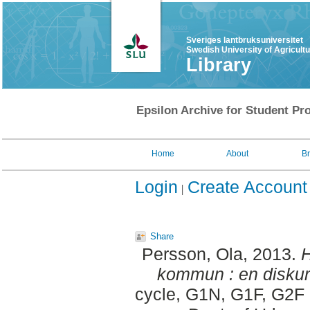
Sveriges lantbruksuniversitet
Swedish University of Agricult
Library
Epsilon Archive for Student Pro
Home
About
B
Login
Create Account
Share
Persson, Ola
, 2013.
H
kommun : en diskurs
cycle, G1N, G1F, G2F 