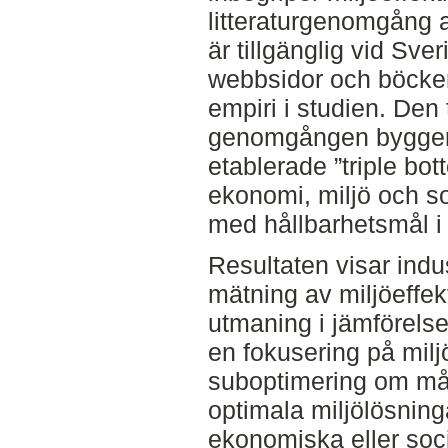
litteraturgenomgång 
är tillgänglig vid Sve
webbsidor och böcke
empiri i studien. Den
genomgången bygger 
etablerade ”triple bot
ekonomi, miljö och s
med hållbarhetsmål i
Resultaten visar indus
mätning av miljöeffekt
utmaning i jämförelse
en fokusering på miljö
suboptimering om mål
optimala miljölösninga
ekonomiska eller soci