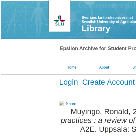
Sveriges lantbruksuniversitet
Swedish University of Agricult
Library
Epsilon Archive for Student Pro
Home
About
B
Login
Create Account
Share
Muyingo, Ronald
, 
practices : a review of
A2E. Uppsala: S