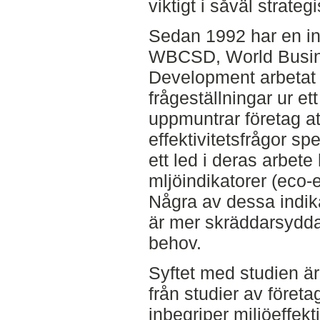
viktigt i såväl strate
Sedan 1992 har en int
WBCSD, World Busine
Development arbetat 
frågeställningar ur et
uppmuntrar företag a
effektivitetsfrågor spe
ett led i deras arbete
mljöindikatorer (eco-e
Några av dessa indik
är mer skräddarsydda 
behov.
Syftet med studien är
från studier av föret
inbegriper miljöeffekt