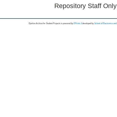
Repository Staff Onl
Epsilon Archive for Student Projects is
powored by
EPrints 3
developed by
School of Electronics an