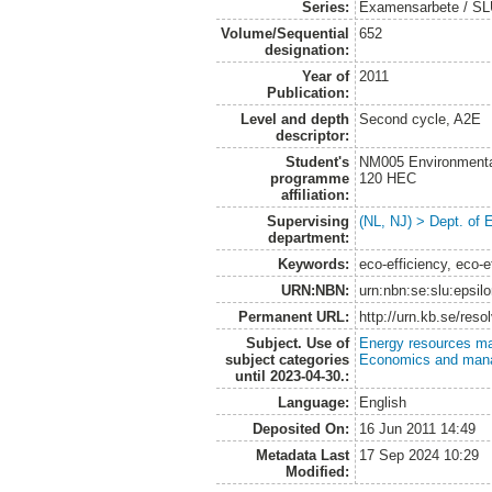
Series:
Examensarbete / SLU
Volume/Sequential
652
designation:
Year of
2011
Publication:
Level and depth
Second cycle, A2E
descriptor:
Student's
NM005 Environmenta
programme
120 HEC
affiliation:
Supervising
(NL, NJ) > Dept. of
department:
Keywords:
eco-efficiency, eco-e
URN:NBN:
urn:nbn:se:slu:epsil
Permanent URL:
http://urn.kb.se/res
Subject. Use of
Energy resources m
subject categories
Economics and man
until 2023-04-30.:
Language:
English
Deposited On:
16 Jun 2011 14:49
Metadata Last
17 Sep 2024 10:29
Modified: