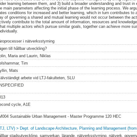
der learning between them, and 3) build a broader understanding and trust in 
e main parameters affecting the initial phase of the learning process. We arg
tes conditions for increased and better learning, which in turn contributes to
y of governing a shared and mutual learning would not occur between the act
ctively contribute to the total amount of information, resources and knowledge
that multiple actors which pursue similar goals, together can achieve more s
dividually.
äroprocesser i nätverksstyrning
gen till hållbar utveckling?
olin, Maria
and
Laurin, Niklas
elshammar, Tim
yllin, Mats
jälvständigt arbete vid LTJ-fakulteten, SLU
NSPECIFIED
013
econd cycle, A1E
M004 Sustainable Urban Management - Master Programme 120 HEC
LTJ, LTV) > Dept. of Landscape Architecture, Planning and Management (from
ållbar stadsutveckling, samverkan, lärande, nätverksstyrning, nätverk, gover