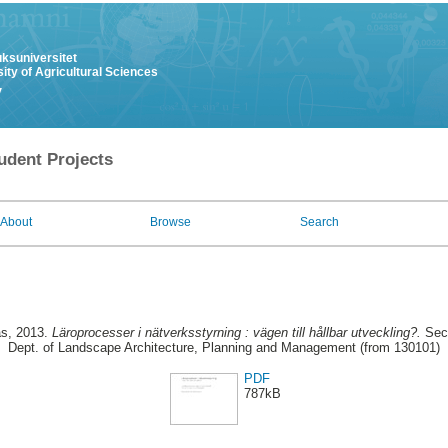
uksuniversitet
ity of Agricultural Sciences
y
udent Projects
About
Browse
Search
as
, 2013.
Läroprocesser i nätverksstyrning : vägen till hållbar utveckling?.
Seco
Dept. of Landscape Architecture, Planning and Management (from 130101)
PDF
787kB