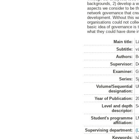
backgrounds, 2) develop a wi
aspects we consider to be th
network governance that crea
development. Without this wa
organisations could not colle
basic idea of governance is 
what they could have done in
Main title:
L
Subtitle:
vä
Authors:
B
Supervisor:
D
Examiner:
G
Series:
S
Volume/Sequential
U
designation:
Year of Publication:
2
Level and depth
S
descriptor:
Student's programme
L
affiliation:
Supervising department:
(
Keywords:
h