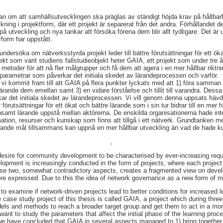
skan om att samhällsutvecklingen ska präglas av ständigt höjda krav på hållbar
räckning i projektform, där ett projekt är separerat från det andra. Förhållandet
 utveckling och nya tankar att försöka förena dem blir allt tydligare. Det är 
form har uppstått.
ndersöka om nätverksstyrda projekt leder till bättre förutsättningar för ett ö
jekt som varit studiens fallstudieobjekt heter GAIA, ett projekt som under tre
h metoder för att nå fler målgrupper och få dem att agera i en mer hållbar riktn
parametrar som påverkar det initiala skedet av lärandeprocessen och varför.
i kommit fram till att GAIA på flera punkter lyckats med att 1) föra samman a
lärande dem emellan samt 3) en vidare förståelse och tillit till varandra. Dessa
ar det initiala skedet av lärandeprocessen. Vi vill genom denna uppsats hävd
örutsättningar för ett ökat och bättre lärande som i sin tur bidrar till en mer h
ensamt lärande uppstå mellan aktörerna. De enskilda organisationerna hade i
tion, resurser och kunskap som finns att tillgå i ett nätverk. Grundtanken m
knande mål tillsammans kan uppnå en mer hållbar utveckling än vad de hade kun
,
 desire for community development to be characterised by ever-increasing requ
lopment is increasingly conducted in the form of projects, where each project 
ese two, somewhat contradictory aspects, creates a fragmented view on deve
more expressed. Due to this the idea of network governance as a new form of
 to examine if network-driven projects lead to better conditions for increased 
 case study project of this thesis is called GAIA, a project which during thre
dels and methods to reach a broader target group and get them to act in a mo
want to study the parameters that affect the initial phase of the learning proc
 we have concluded that GAIA in several aspects managed to 1) bring together 