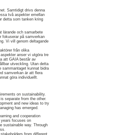
het. Samtidigt drivs denna
 dessa två aspekter emellan
ur detta som tanken kring
kat lärande och samarbete
 år fokuserar på samverkan
ing. Vi vill genom deltagande
ktörer från olika
 aspekter anser vi utgöra tre
a att GAIA består av
ållbar utveckling. Utan detta
nte sammantaget kunnat bidra
ed samverkan är att flera
nat göra individuellt.
irements on sustainability.
is separate from the other.
lopment and new ideas to try
 managing has emerged.
learning and cooperation
e years focuses on
re sustainable way. Through
ess.
stakeholders from different