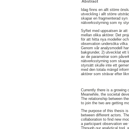
Abstract
Idag finns en allt större ön
utveckling i allt större utst
skapar en fragmenterad syn på
nätverksstyrning som ny styr
Syftet med uppsatsen är att u
mellan olika aktörer. Det pro
för att hitta nya modeller oc
observation undersöka vilka 
Genom vår analysmodell har v
bakgrunder, 2) utvecklat ett 
av de parametrar som påverk
nätverksstyrning som skapar f
styrsätt skulle inte ett gem
med den totala mängd informa
aktörer som strävar efter li
Currently there is a growing
Meanwhile, the societal deve
The relationship between th
to join the two are getting 
The purpose of this thesis is
between different actors. The
collaboration to find new mo
a participant observation we 
Through our analytical tool,