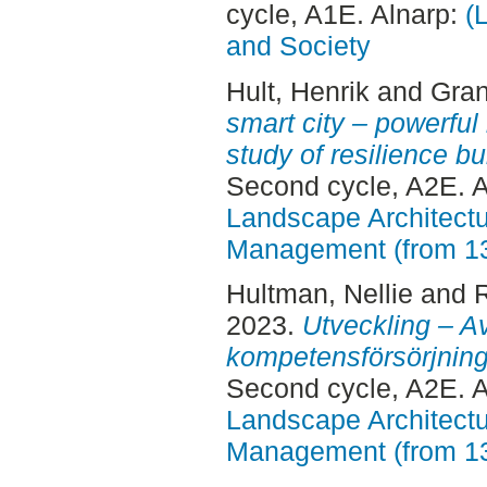
cycle, A1E. Alnarp:
(
and Society
Hult, Henrik
and
Gran
smart city – powerful 
study of resilience bu
Second cycle, A2E. 
Landscape Architectu
Management (from 1
Hultman, Nellie
and
R
2023.
Utveckling – A
kompetensförsörjnin
Second cycle, A2E. 
Landscape Architectu
Management (from 1