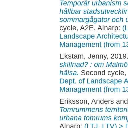
Temporär urbanism so
hållbar stadsutveckli
sommargågator och u
cycle, A2E. Alnarp:
(
Landscape Architectu
Management (from 1
Ekstam, Jenny
, 2019
skillnad? : om Malmö 
hälsa.
Second cycle,
Dept. of Landscape A
Management (from 1
Eriksson, Anders
an
Tomrummens territorial
urbana tomrums komp
Alnarp:
(LTJ, LTV) > 