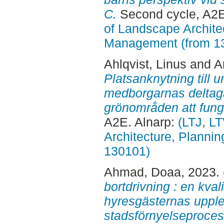
C.
Second cycle, A2E
of Landscape Archite
Management (from 1
Ahlqvist, Linus
and
A
Platsanknytning till 
medborgarnas deltaga
grönområden att funge
A2E. Alnarp:
(LTJ, L
Architecture, Planni
130101)
Ahmad, Doaa
, 2023.
bortdrivning : en kval
hyresgästernas upple
stadsförnyelseproces