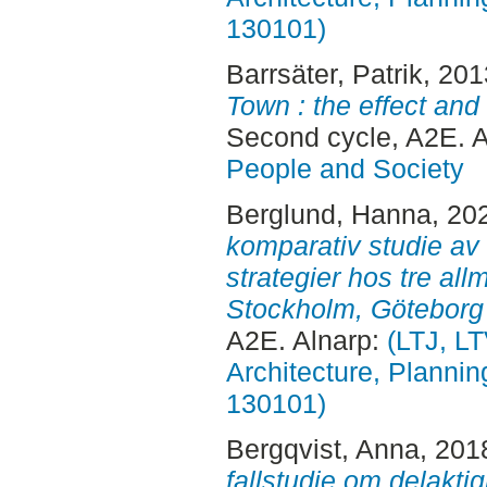
130101)
Barrsäter, Patrik
, 20
Town : the effect and v
Second cycle, A2E. 
People and Society
Berglund, Hanna
, 20
komparativ studie av
strategier hos tre al
Stockholm, Göteborg
A2E. Alnarp:
(LTJ, L
Architecture, Planni
130101)
Bergqvist, Anna
, 201
fallstudie om delakti