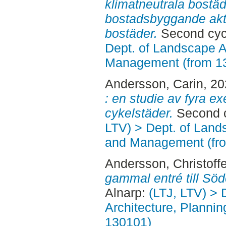
klimatneutrala bostäd
bostadsbyggande akt
bostäder.
Second cycl
Dept. of Landscape A
Management (from 1
Andersson, Carin
, 2
: en studie av fyra e
cykelstäder.
Second c
LTV) > Dept. of Land
and Management (fr
Andersson, Christoffe
gammal entré till Sö
Alnarp:
(LTJ, LTV) > 
Architecture, Planni
130101)