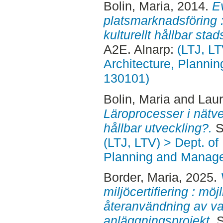
Bolin, Maria
, 2014.
E
platsmarknadsföring :
kulturellt hållbar sta
A2E. Alnarp:
(LTJ, L
Architecture, Planni
130101)
Bolin, Maria
and
Laur
Läroprocesser i nätver
hållbar utveckling?.
S
(LTJ, LTV) > Dept. of
Planning and Manage
Border, Maria
, 2025.
miljöcertifiering : möj
återanvändning av va
anläggningsprojekt.
S