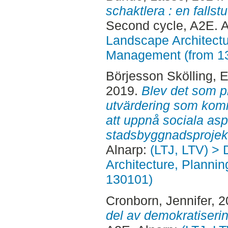
schaktlera : en falls
Second cycle, A2E. 
Landscape Architectu
Management (from 1
Börjesson Skölling, E
2019.
Blev det som pl
utvärdering som komm
att uppnå sociala asp
stadsbyggnadsprojek
Alnarp:
(LTJ, LTV) > 
Architecture, Planni
130101)
Cronborn, Jennifer
, 
del av demokratiseri