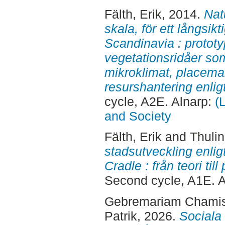
Fälth, Erik
, 2014.
Nat
skala, för ett långsik
Scandinavia : prototy
vegetationsridåer som 
mikroklimat, placema
resurshantering enlig
cycle, A2E. Alnarp:
(
and Society
Fälth, Erik
and
Thulin
stadsutveckling enlig
Cradle : från teori til
Second cycle, A1E. 
Gebremariam Chamis
Patrik
, 2026.
Sociala 