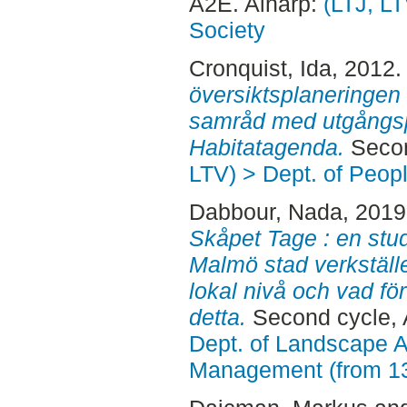
A2E. Alnarp:
(LTJ, LT
Society
Cronquist, Ida
, 2012
översiktsplaneringen
samråd med utgångsp
Habitatagenda.
Secon
LTV) > Dept. of Peop
Dabbour, Nada
, 201
Skåpet Tage : en stu
Malmö stad verkställ
lokal nivå och vad för
detta.
Second cycle, 
Dept. of Landscape A
Management (from 1