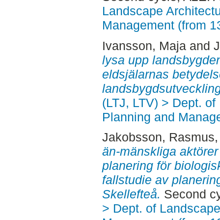
Landscape Architectu
Management (from 1
Ivansson, Maja
and
J
lysa upp landsbygden 
eldsjälarnas betydels
landsbygdsutveckling
(LTJ, LTV) > Dept. of
Planning and Manage
Jakobsson, Rasmus
än-mänskliga aktörer 
planering för biologis
fallstudie av planerin
Skellefteå.
Second cy
> Dept. of Landscape