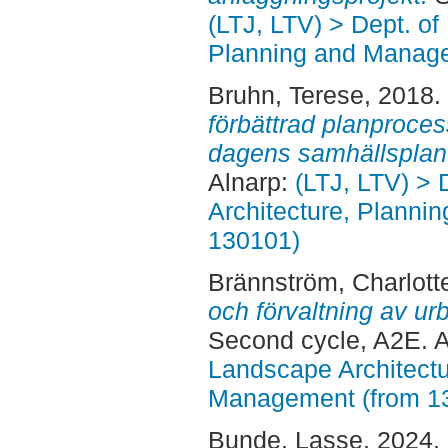
(LTJ, LTV) > Dept. of
Planning and Manage
Bruhn, Terese
, 2018.
förbättrad planprocess 
dagens samhällsplan
Alnarp:
(LTJ, LTV) > 
Architecture, Planni
130101)
Brännström, Charlott
och förvaltning av u
Second cycle, A2E. 
Landscape Architectu
Management (from 1
Bunde, Lasse
, 2024.