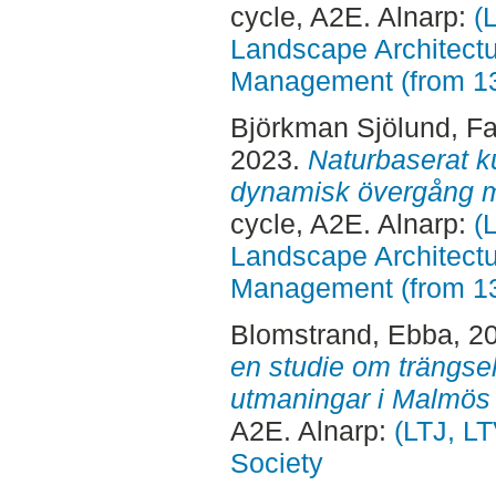
cycle, A2E. Alnarp:
(
Landscape Architectu
Management (from 1
Björkman Sjölund, F
2023.
Naturbaserat k
dynamisk övergång m
cycle, A2E. Alnarp:
(
Landscape Architectu
Management (from 1
Blomstrand, Ebba
, 2
en studie om trängse
utmaningar i Malmös 
A2E. Alnarp:
(LTJ, LT
Society