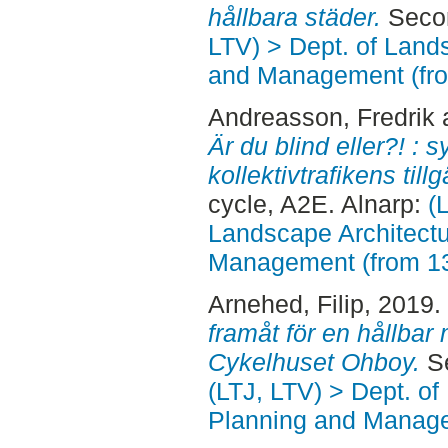
hållbara städer.
Secon
LTV) > Dept. of Land
and Management (fr
Andreasson, Fredrik
Är du blind eller?! :
kollektivtrafikens til
cycle, A2E. Alnarp:
(
Landscape Architectu
Management (from 1
Arnehed, Filip
, 2019.
framåt för en hållbar m
Cykelhuset Ohboy.
Se
(LTJ, LTV) > Dept. of
Planning and Manage