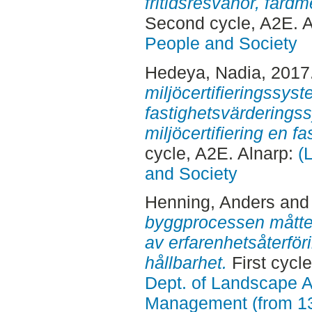
fritidsresvanor, färd
Second cycle, A2E. 
People and Society
Hedeya, Nadia
, 2017
miljöcertifieringssys
fastighetsvärderings
miljöcertifiering en f
cycle, A2E. Alnarp:
(
and Society
Henning, Anders
an
byggprocessen måttet?
av erfarenhetsåterför
hållbarhet.
First cycl
Dept. of Landscape A
Management (from 1