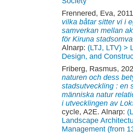
Society
Frennered, Eva
, 201
vilka båtar sitter vi i
samverkan mellan akt
för Kiruna stadsomva
Alnarp:
(LTJ, LTV) >
Design, and Construct
Friberg, Rasmus
, 20
naturen och dess bety
stadsutveckling : en 
människa natur relati
i utvecklingen av Lok
cycle, A2E. Alnarp:
(
Landscape Architectu
Management (from 1