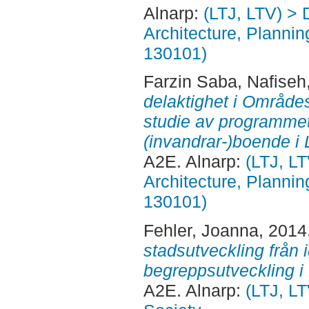
Alnarp:
(LTJ, LTV) > 
Architecture, Planni
130101)
Farzin Saba, Nafiseh
delaktighet i Område
studie av programmets
(invandrar-)boende i
A2E. Alnarp:
(LTJ, L
Architecture, Planni
130101)
Fehler, Joanna
, 2014
stadsutveckling från id
begreppsutveckling i
A2E. Alnarp:
(LTJ, LT