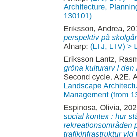
Architecture, Planni
130101)
Eriksson, Andrea
, 20
perspektiv på skolgå
Alnarp:
(LTJ, LTV) > 
Eriksson Lantz, Ras
gröna kulturarv i den
Second cycle, A2E. 
Landscape Architectu
Management (from 1
Espinosa, Olivia
, 20
social kontex : hur s
rekreationsområden p
trafikinfrastruktur vid 