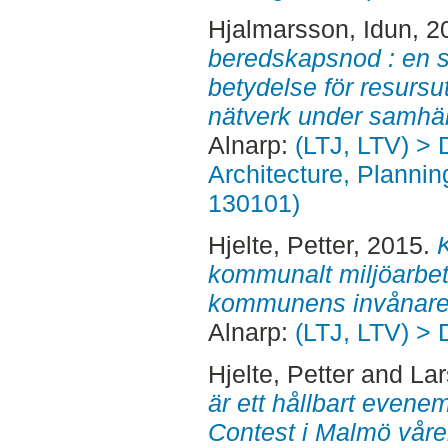
Hjalmarsson, Idun
, 2
beredskapsnod : en s
betydelse för resursut
nätverk under samhäll
Alnarp:
(LTJ, LTV) > 
Architecture, Planni
130101)
Hjelte, Petter
, 2015.
kommunalt miljöarbete
kommunens invånare
Alnarp:
(LTJ, LTV) > 
Hjelte, Petter
and
Lar
är ett hållbart even
Contest i Malmö våre