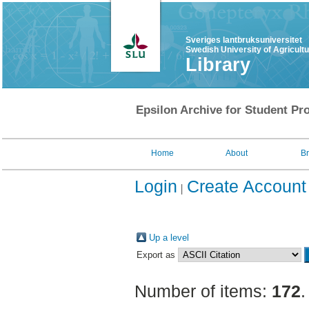
Sveriges lantbruksuniversitet
Swedish University of Agricult
Library
Epsilon Archive for Student Pro
Home
About
B
Login
Create Account
Up a level
Export as
Number of items:
172
.