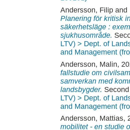
Andersson, Filip
and
Planering för kritisk i
säkerhetsläge : exem
sjukhusområde.
Seco
LTV) > Dept. of Land
and Management (fr
Andersson, Malin
, 2
fallstudie om civils
samverkan med kom
landsbygder.
Second 
LTV) > Dept. of Land
and Management (fr
Andersson, Mattias
,
mobilitet - en studie 