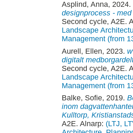
Asplind, Anna
, 2024.
designprocess - med
Second cycle, A2E. 
Landscape Architectu
Management (from 1
Aurell, Ellen
, 2023.
w
digitalt medborgardel
Second cycle, A2E. 
Landscape Architectu
Management (from 1
Balke, Sofie
, 2019.
B
inom dagvattenhanteri
Kulltorp, Kristianst
A2E. Alnarp:
(LTJ, L
Architecture, Planni