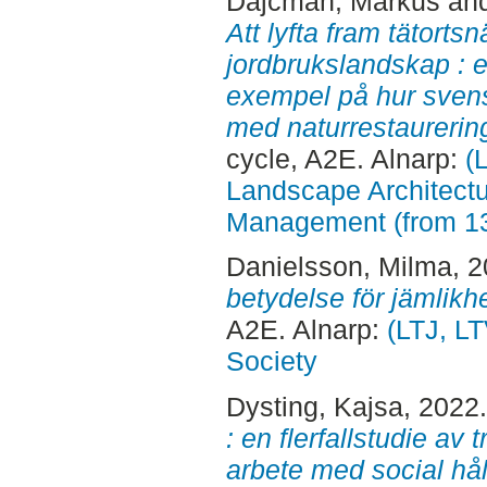
Dajcman, Markus
an
Att lyfta fram tätortsn
jordbrukslandskap : 
exempel på hur sven
med naturrestaurerin
cycle, A2E. Alnarp:
(
Landscape Architectu
Management (from 1
Danielsson, Milma
, 
betydelse för jämlikh
A2E. Alnarp:
(LTJ, LT
Society
Dysting, Kajsa
, 2022
: en flerfallstudie a
arbete med social hål