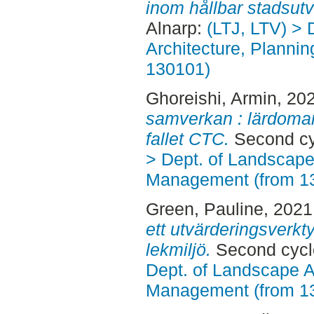
inom hållbar stadsutv
Alnarp:
(LTJ, LTV) > 
Architecture, Planni
130101)
Ghoreishi, Armin
, 20
samverkan : lärdoma
fallet CTC.
Second cy
> Dept. of Landscape
Management (from 1
Green, Pauline
, 2021
ett utvärderingsverkt
lekmiljö.
Second cycl
Dept. of Landscape A
Management (from 1