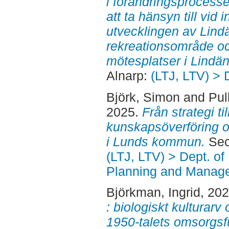
i förändringsprocesser
att ta hänsyn till vid
utvecklingen av Lind
rekreationsområde oc
mötesplatser i Lindä
Alnarp:
(LTJ, LTV) > 
Björk, Simon
and
Pul
2025.
Från strategi ti
kunskapsöverföring oc
i Lunds kommun.
Sec
(LTJ, LTV) > Dept. of
Planning and Manage
Björkman, Ingrid
, 20
: biologiskt kulturarv
1950-talets omsorgsfu