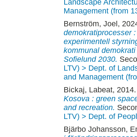
Landscape Architectu
Management (from 1
Bernström, Joel
, 202
demokratiprocesser : 
experimentell styrni
kommunal demokrati i
Sofielund 2030.
Secon
LTV) > Dept. of Land
and Management (fr
Bickaj, Labeat
, 2014
Kosova : green space
and recreation.
Secon
LTV) > Dept. of Peop
Bjärbo Johansson, E