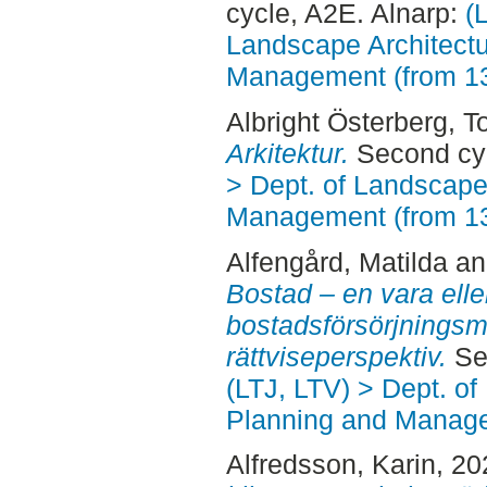
cycle, A2E. Alnarp:
(
Landscape Architectu
Management (from 1
Albright Österberg, 
Arkitektur.
Second cyc
> Dept. of Landscape
Management (from 1
Alfengård, Matilda
a
Bostad – en vara elle
bostadsförsörjningsm
rättviseperspektiv.
Sec
(LTJ, LTV) > Dept. of
Planning and Manage
Alfredsson, Karin
, 2