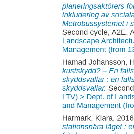
planeringsaktörers fö
inkludering av social
Metrobussystemet i s
Second cycle, A2E. 
Landscape Architectu
Management (from 1
Hamad Johansson, 
kustskydd? – En fall
skyddsvallar : en fal
skyddsvallar.
Second 
LTV) > Dept. of Land
and Management (fr
Harmark, Klara
, 201
stationsnära läget : e