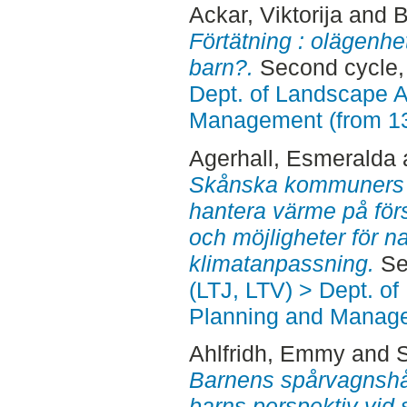
Ackar, Viktorija
and
B
Förtätning : olägenhet
barn?.
Second cycle,
Dept. of Landscape A
Management (from 1
Agerhall, Esmeralda
Skånska kommuners fö
hantera värme på förs
och möjligheter för n
klimatanpassning.
Sec
(LTJ, LTV) > Dept. of
Planning and Manage
Ahlfridh, Emmy
and
Barnens spårvagnshåll
barns perspektiv vid