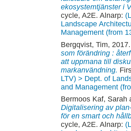
ekosystemtjänster i
cycle, A2E. Alnarp:
(
Landscape Architectu
Management (from 1
Bergqvist, Tim
, 2017
som förändring : åter
att uppmana till disk
markanvändning.
Firs
LTV) > Dept. of Land
and Management (fr
Bermoos Kaf, Sarah
Digitalisering av pla
för en smart och håll
cycle, A2E. Alnarp:
(