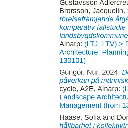
Gustavsson Adlercreu
Brorsson, Jacquelin
,
rörelsefrämjande åtgär
komparativ fallstudie
landsbygdskommune
Alnarp:
(LTJ, LTV) > 
Architecture, Planni
130101)
Güngör, Nur
, 2024.
D
påverkan på människ
cycle, A2E. Alnarp:
(
Landscape Architectu
Management (from 1
Haase, Sofia
and
Don
hållbarhet i kollektivt