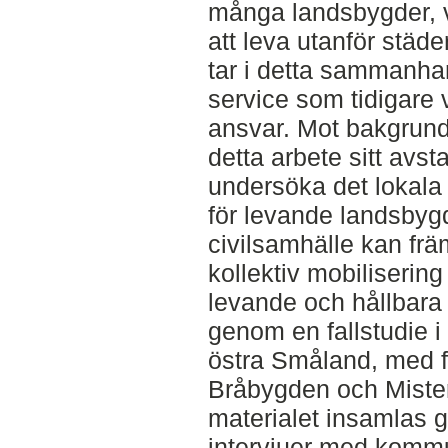
många landsbygder, vi
att leva utanför städe
tar i detta sammanhan
service som tidigare v
ansvar. Mot bakgrund
detta arbete sitt avst
undersöka det lokal
för levande landsby
civilsamhälle kan fr
kollektiv mobilisering
levande och hållbara
genom en fallstudie
östra Småland, med 
Bråbygden och Mister
materialet insamlas 
intervjuer med kommu