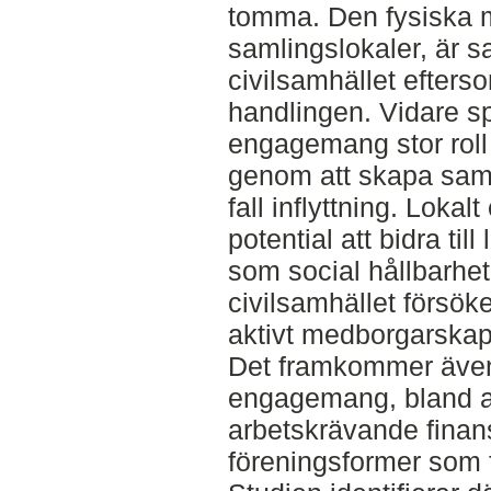
tomma. Den fysiska mi
samlingslokaler, är sa
civilsamhället efters
handlingen. Vidare sp
engagemang stor roll 
genom att skapa samhö
fall inflyttning. Loka
potential att bidra ti
som social hållbarh
civilsamhället försöke
aktivt medborgarska
Det framkommer även 
engagemang, bland an
arbetskrävande finan
föreningsformer som f