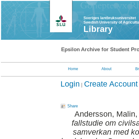
Sveriges lantbruksuniversitet
Swedish University of Agricult
Library
Epsilon Archive for Student Pro
Home
About
B
Login
Create Account
Share
Andersson, Malin
,
fallstudie om civi
samverkan med k