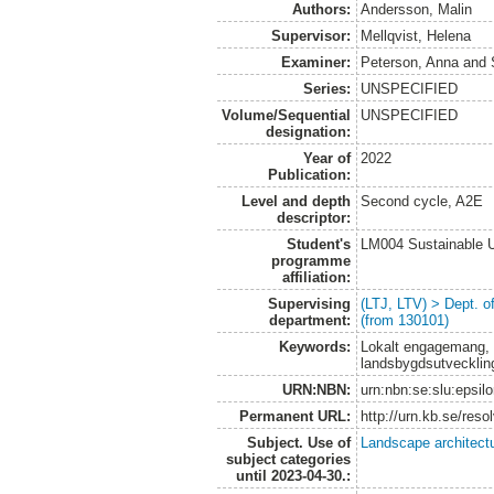
Authors:
Andersson, Malin
Supervisor:
Mellqvist, Helena
Examiner:
Peterson, Anna
and
Series:
UNSPECIFIED
Volume/Sequential
UNSPECIFIED
designation:
Year of
2022
Publication:
Level and depth
Second cycle, A2E
descriptor:
Student's
LM004 Sustainable 
programme
affiliation:
Supervising
(LTJ, LTV) > Dept. 
department:
(from 130101)
Keywords:
Lokalt engagemang, s
landsbygdsutvecklin
URN:NBN:
urn:nbn:se:slu:epsil
Permanent URL:
http://urn.kb.se/res
Subject. Use of
Landscape architect
subject categories
until 2023-04-30.: