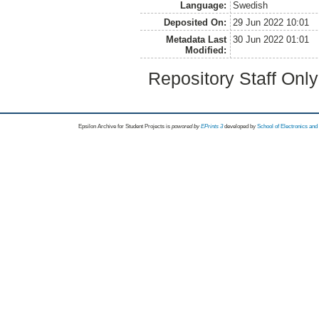
Language:
Swedish
Deposited On:
29 Jun 2022 10:01
Metadata Last
30 Jun 2022 01:01
Modified:
Repository Staff Onl
Epsilon Archive for Student Projects is
powored by
EPrints 3
developed by
School of Electronics an