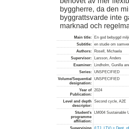
behovet av mer flexibl
byggherre, da den m
byggrattsvarde inte ga
marknad och regelma
Main title:
En god bebyggd miljö 
Subtitle:
en studie om samver
Authors:
Rosell, Michaela
Supervisor:
Larsson, Anders
Examiner:
Lindholm, Gunilla
an
Series:
UNSPECIFIED
Volume/Sequential
UNSPECIFIED
designation:
Year of
2024
Publication:
Level and depth
Second cycle, A2E
descriptor:
Student's
LM004 Sustainable 
programme
affiliation:
Supervising
(LTJ, LTV) > Dept. 