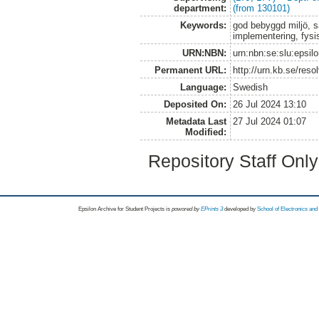
department:
(from 130101)
Keywords:
god bebyggd miljö, s
implementering, fys
URN:NBN:
urn:nbn:se:slu:epsil
Permanent URL:
http://urn.kb.se/res
Language:
Swedish
Deposited On:
26 Jul 2024 13:10
Metadata Last
27 Jul 2024 01:07
Modified:
Repository Staff Onl
Epsilon Archive for Student Projects is
powored by
EPrints 3
developed by
School of Electronics an