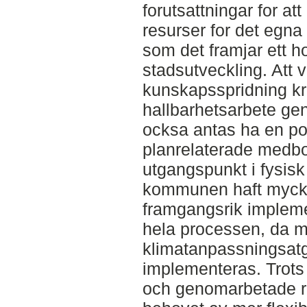
forutsattningar for a
resurser for det egna
som det framjar ett ho
stadsutveckling. Att 
kunskapsspridning 
hallbarhetsarbete g
ocksa antas ha en pos
planrelaterade medbo
utgangspunkt i fysisk
kommunen haft mycket
framgangsrik implem
hela processen, da m
klimatanpassningsat
implementeras. Trots 
och genomarbetade ri