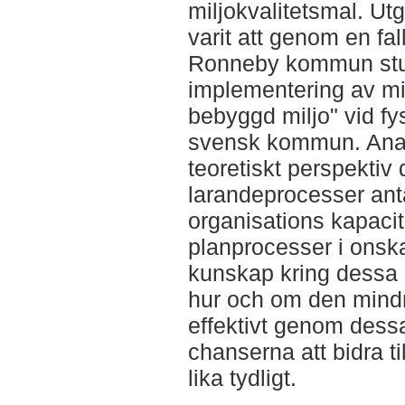
miljokvalitetsmal. Ut
varit att genom en fa
Ronneby kommun stude
implementering av mi
bebyggd miljo" vid fy
svensk kommun. Analy
teoretiskt perspekti
larandeprocesser an
organisations kapacite
planprocesser i onska
kunskap kring dessa p
hur och om den mind
effektivt genom dessa
chanserna att bidra ti
lika tydligt.