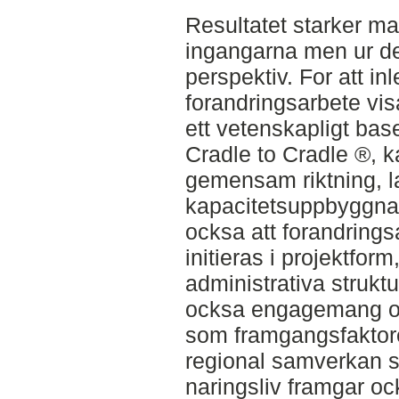
Resultatet starker ma
ingangarna men ur 
perspektiv. For att in
forandringsarbete visa
ett vetenskapligt ba
Cradle to Cradle ®, k
gemensam riktning, l
kapacitetsuppbyggnad
ocksa att forandrings
initieras i projektform
administrativa struk
ocksa engagemang oc
som framgangsfaktor
regional samverkan
naringsliv framgar oc