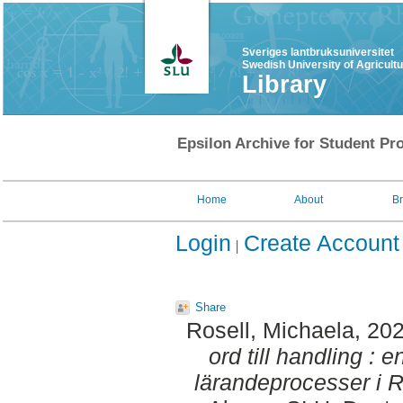
Sveriges lantbruksuniversitet
Swedish University of Agricult
Library
Epsilon Archive for Student Pro
Home
About
B
Login
Create Account
Share
Rosell, Michaela
, 20
ord till handling :
lärandeprocesser i 