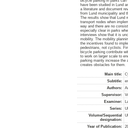
bicycle parking in parks can
have been studied in Lund a
a literature and document rev
from Lund municipality and t
The results show that Lund m
transport nodes when impleme
way and there are no consiste
especially clear in parks whe
interviews show that it is u
mobility. The mobility plann
the incentives found to impl
pedestrians, not cyclists. Fin
bicycle parking contribute wi
to work on larger scale to en
parking mainly increase the a
creates obstacles for them.
Main title:
C
Subtitle:
e
Authors:
A
Supervisor:
V
Examiner:
L
Series:
U
Volume/Sequential
U
designation:
Year of Publication:
2