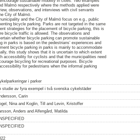
 encourage sustainable mobility in cities. Two examples
nd Malmö respectively where the methods applied were
iew, observations, and interviews with civil servants
he City of Malmö.
unicipality and the City of Malmö focus on e.g., public
nting bicycle parking. Parks are not targeted in the same
nt strategies for the placement of bicycle parking, this is
re bicycle traffic is allowed. The observations and
ncertain whether bicycle parking can promote sustainable
ing in parks is based on the pedestrians’ experiences and
ement bicycle parking in parks is mainly to accommodate
ally, this study shows that it is uncertain to which extent
th accessibility for cyclists and that the municipalities need
courage bicycling for recreational purposes. Bicycle
ccessibility for pedestrians when the informal parking
ykelparkeringar i parker
n studie av fyra exempel i två svenska cykelstäder
ndersson, Carin
ogel, Nina
and
Koglin, Till
and
Levin, Kristoffer
arsson, Anders
and
Alfengård, Matilda
NSPECIFIED
NSPECIFIED
022