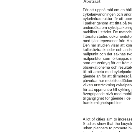
Abstract
För att uppnå mål om en hållb
cykelanvändningen och andra 
cykelinfrastruktur för att up
i parker genom att titta på t
undersöka om cykelparkeringa
mobilitet i städer. De metode
litteraturstudie, dokumentstu
med tjänstepersoner från M
Den här studien visar att ko
kollektivtrafiknoder och andr
målpunkt och det saknas tydli
målpunkter som förknippas m
som ett verktyg för att främj
observationerna och resultate
till att arbeta med cykelparke
gående än för att tillmötesgå
påverkar hur mobilitetsflöden
vilken utsträckning cykelparke
för att uppmuntra till cykli
övergripande nivå med mobili
tillgänglighet för gående i de 
framkomlighetsproblem.
A lot of cities aim to increas
Studies show that the bicycle
urban planners to promote bic