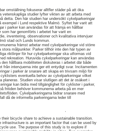
ar omställning fokuserar alltfler städer på att öka
vetenskapliga studier lyfter vikten av att arbeta med
pnå detta. Den här studien har undersökt cykelparkeringar
vå exempel i Lund respektive Malmö. Syftet har varit att
r i parker kan användas för att främja en hållbar
r som har genomförts i arbetet har varit en
die, inventering, observationer och kvalitativa intervjuer
almö stad och Lunds kommun.
mmunerna främst arbetar med cykelparkeringar vid större
a stora målpunkter. Parker tillhör inte den här typen av
ga riktlinjer för hur cykelparkeringar ska utformas vid
ed rekreation. Huruvida cykelparkeringar kan användas
a den hållbara mobiliteten diskuteras i arbetet där både
t från intervjuerna inte ger ett entydigt svar. Incitamenten
ringar i parker är snarare att skapa en trivsam miljö för
 cyklisters eventuella behov av cykelparkeringar vilket
a planeras. Studien visar slutligen att det är osäkert i
ringar kan bidra med tillgänglighet för cyklister i parker,
ng på fritiden behöver kommunerna arbeta på en mer
tetsflöden. Cykelparkeringarna bidrar snarare med
fall då de informella parkeringarna leder till
,
e their bicycle share to achieve a sustainable transition.
 infrastructure is an important factor that can be used by
ycle use. The purpose of this study is to explore if