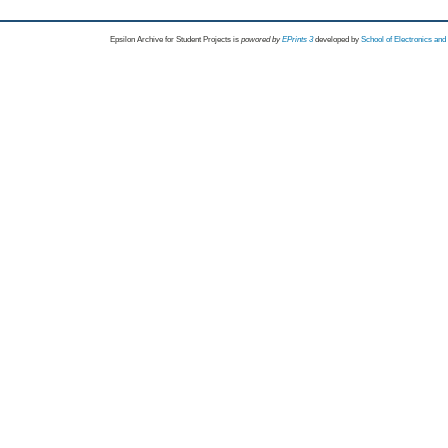
Epsilon Archive for Student Projects is
powored by
EPrints 3
developed by
School of Electronics an