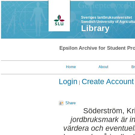
Sveriges lantbruksuniversitet
Swedish University of Agricult
Library
Epsilon Archive for Student Pro
Home
About
B
Login
Create Account
Share
Söderström, Kri
jordbruksmark är i
värdera och eventuel