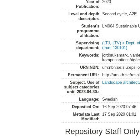
Year of
2020
Publication:
Level and depth
Second cycle, A2E
descriptor:
Student's
LM004 Sustainable 
programme
affiliation:
Supervising
(LTJ, LTV) > Dept. 
department:
(from 130101)
Keywords:
jordbruksmark, värd
kompensationsåtgärde
URN:NBN:
urn:nbn:se:slu:epsil
Permanent URL:
http://urn.kb.se/res
Subject. Use of
Landscape architect
subject categories
until 2023-04-30.:
Language:
Swedish
Deposited On:
16 Sep 2020 07:46
Metadata Last
17 Sep 2020 01:01
Modified:
Repository Staff Onl