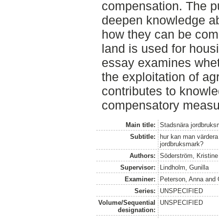
compensation. The pur
deepen knowledge abo
how they can be com
land is used for hous
essay examines whet
the exploitation of ag
contributes to knowle
compensatory measure
Main title:
Stadsnära jordbruksm
Subtitle:
hur kan man värdera
jordbruksmark?
Authors:
Söderström, Kristine
Supervisor:
Lindholm, Gunilla
Examiner:
Peterson, Anna
and
Series:
UNSPECIFIED
Volume/Sequential
UNSPECIFIED
designation: