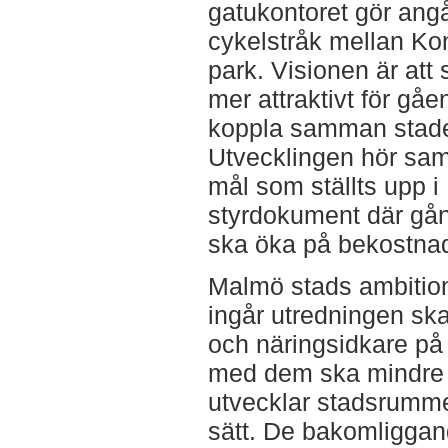
gatukontoret gör ang
cykelstråk mellan Kon
park. Visionen är att 
mer attraktivt för gå
koppla samman staden
Utvecklingen hör sam
mål som ställts upp 
styrdokument där gång
ska öka på bekostnad 
Malmö stads ambition
ingår utredningen sk
och näringsidkare på
med dem ska mindre 
utvecklar stadsrummet
sätt. De bakomliggan