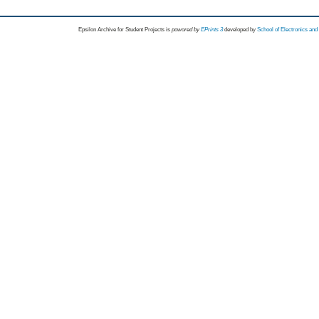
Epsilon Archive for Student Projects is
powored by
EPrints 3
developed by
School of Electronics an