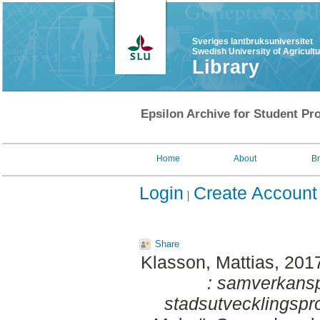
Sveriges lantbruksuniversitet
Swedish University of Agricult
Library
Epsilon Archive for Student Pro
Home
About
B
Login
Create Account
Share
Klasson, Mattias
, 201
: samverkansp
stadsutvecklingspro