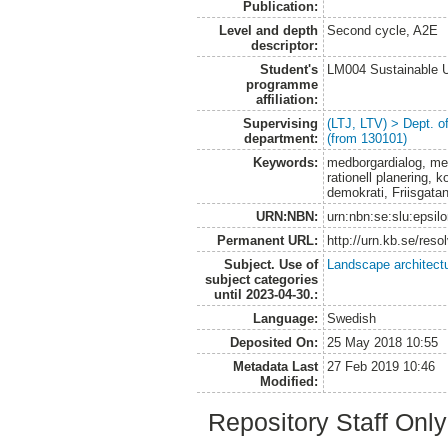
Publication:
Level and depth
Second cycle, A2E
descriptor:
Student's
LM004 Sustainable 
programme
affiliation:
Supervising
(LTJ, LTV) > Dept. 
department:
(from 130101)
Keywords:
medborgardialog, med
rationell planering, 
demokrati, Friisgat
URN:NBN:
urn:nbn:se:slu:epsil
Permanent URL:
http://urn.kb.se/res
Subject. Use of
Landscape architect
subject categories
until 2023-04-30.:
Language:
Swedish
Deposited On:
25 May 2018 10:55
Metadata Last
27 Feb 2019 10:46
Modified:
Repository Staff Onl