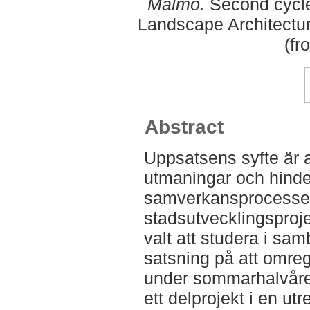
Malmö.
Second cycle
Landscape Architectu
(fr
Abstract
Uppsatsens syfte är a
utmaningar och hinde
samverkansprocesse
stadsutvecklingsproj
valt att studera i s
satsning på att omregl
under sommarhalvåre
ett delprojekt i en u