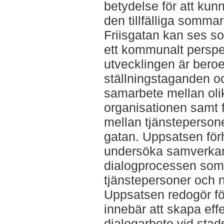
betydelse för att ku
den tillfälliga sommar
Friisgatan kan ses som 
ett kommunalt perspek
utvecklingen är beroe
ställningstaganden oc
samarbete mellan oli
organisationen samt
mellan tjänsteperson
gatan. Uppsatsen förhål
undersöka samverkan
dialogprocessen som
tjänstepersoner och n
Uppsatsen redogör fö
innebär att skapa eff
dialogarbete vid sta