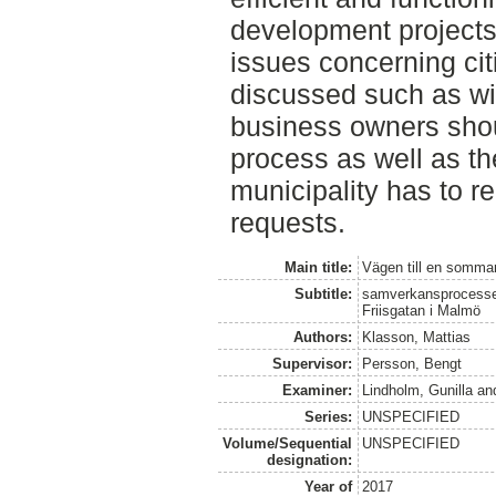
development projects.
issues concerning cit
discussed such as wi
business owners shou
process as well as th
municipality has to r
requests.
Main title:
Vägen till en somma
Subtitle:
samverkansprocesser 
Friisgatan i Malmö
Authors:
Klasson, Mattias
Supervisor:
Persson, Bengt
Examiner:
Lindholm, Gunilla
an
Series:
UNSPECIFIED
Volume/Sequential
UNSPECIFIED
designation:
Year of
2017