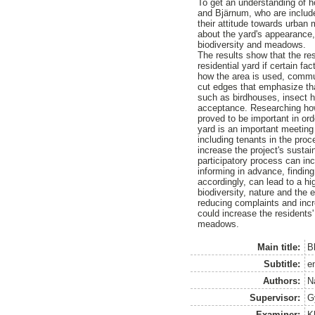
To get an understanding of h
and Bjärnum, who are include
their attitude towards urba
about the yard's appearance,
biodiversity and meadows.
The results show that the re
residential yard if certain fa
how the area is used, commun
cut edges that emphasize th
such as birdhouses, insect h
acceptance. Researching how 
proved to be important in ord
yard is an important meeting 
including tenants in the pr
increase the project's sustain
participatory process can in
informing in advance, finding
accordingly, can lead to a h
biodiversity, nature and the 
reducing complaints and inc
could increase the residents
meadows.
Main title:
B
Subtitle:
e
Authors:
N
Supervisor:
G
Examiner:
K