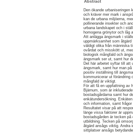
Abstract
Den ökande urbaniseringen kr
och kräver mer mark i ansprå
kan de urbana miljöerna, me
pollinerande insekter och an
urbana landskapet och i ställ
homogena grönytor och låg ar
Att anlägga ängsmark i ställe
uppmärksamhet som åtgärd f
väldigt olika från människa 
ovårdat och misskött ut, med
biologisk mångfald och ängsma
ängsmark ser ut, samt hur de 
Det här arbetet syftar till att
ängsmark, samt hur man på et
positiv inställning till ängsm
kommunicerar ut förändring 
mångfald är viktigt.
För att få en uppfattning av
Bjärnum, som är inkluderade 
bostadsgårdarna samt hur der
enkätundersökning. Enkäten
och information, samt frågo
Resultatet visar på att resp
länge vissa faktorer är uppmä
bostadsgården är tecken på
utbildning. Tecken på omsorg
åtgärd ansågs viktig. Andra 
sittplatser ansågs betydande