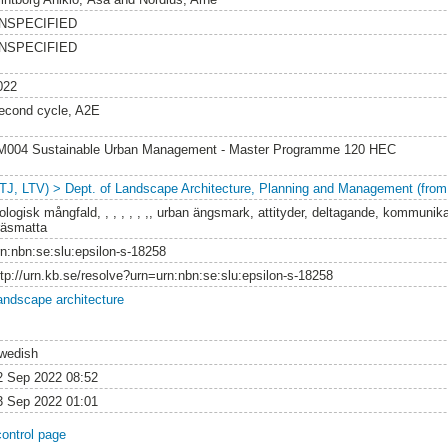
NSPECIFIED
NSPECIFIED
022
econd cycle, A2E
M004 Sustainable Urban Management - Master Programme 120 HEC
LTJ, LTV) > Dept. of Landscape Architecture, Planning and Management (from
iologisk mångfald, , , , , , ,, urban ängsmark, attityder, deltagande, kommunik
räsmatta
rn:nbn:se:slu:epsilon-s-18258
ttp://urn.kb.se/resolve?urn=urn:nbn:se:slu:epsilon-s-18258
andscape architecture
wedish
2 Sep 2022 08:52
3 Sep 2022 01:01
control page