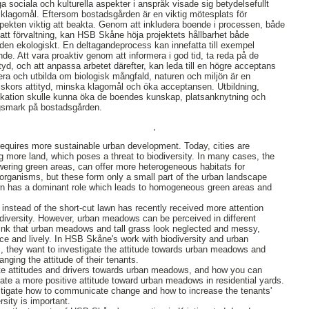
iga sociala och kulturella aspekter i anspråk visade sig betydelsefullt
 klagomål. Eftersom bostadsgården är en viktig mötesplats för
pekten viktig att beakta. Genom att inkludera boende i processen, både
tsatt förvaltning, kan HSB Skåne höja projektets hållbarhet både
den ekologiskt. En deltagandeprocess kan innefatta till exempel
ande. Att vara proaktiv genom att informera i god tid, ta reda på de
yd, och att anpassa arbetet därefter, kan leda till en högre acceptans
mera och utbilda om biologisk mångfald, naturen och miljön är en
nniskors attityd, minska klagomål och öka acceptansen. Utbildning,
kation skulle kunna öka de boendes kunskap, platsanknytning och
ängsmark på bostadsgården.
,
requires more sustainable urban development. Today, cities are
 more land, which poses a threat to biodiversity. In many cases, the
wering green areas, can offer more heterogeneous habitats for
r organisms, but these form only a small part of the urban landscape
awn has a dominant role which leads to homogeneous green areas and
nstead of the short-cut lawn has recently received more attention
diversity. However, urban meadows can be perceived in different
nk that urban meadows and tall grass look neglected and messy,
 nice and lively. In HSB Skåne's work with biodiversity and urban
, they want to investigate the attitude towards urban meadows and
nging the attitude of their tenants.
ate attitudes and drivers towards urban meadows, and how you can
te a more positive attitude toward urban meadows in residential yards.
stigate how to communicate change and how to increase the tenants'
sity is important.