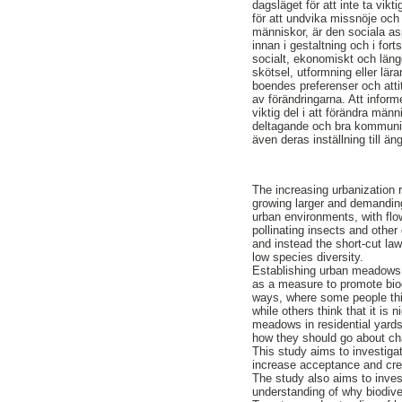
dagsläget för att inte ta vikt
för att undvika missnöje och
människor, är den sociala as
innan i gestaltning och i for
socialt, ekonomiskt och läng
skötsel, utformning eller lär
boendes preferenser och attit
av förändringarna. Att infor
viktig del i att förändra mä
deltagande och bra kommuni
även deras inställning till 
The increasing urbanization 
growing larger and demanding
urban environments, with flo
pollinating insects and othe
and instead the short-cut l
low species diversity.
Establishing urban meadows i
as a measure to promote bio
ways, where some people thi
while others think that it is
meadows in residential yards
how they should go about cha
This study aims to investig
increase acceptance and crea
The study also aims to inve
understanding of why biodiver