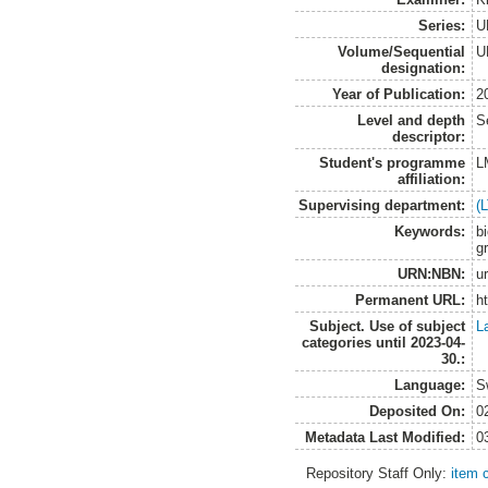
Series:
U
Volume/Sequential
U
designation:
Year of Publication:
2
Level and depth
S
descriptor:
Student's programme
L
affiliation:
Supervising department:
(
Keywords:
b
g
URN:NBN:
u
Permanent URL:
h
Subject. Use of subject
L
categories until 2023-04-
30.:
Language:
S
Deposited On:
0
Metadata Last Modified:
0
Repository Staff Only:
item 