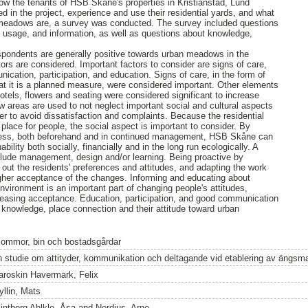
ow the tenants of HSB Skåne's properties in Kristianstad, Lund
d in the project, experience and use their residential yards, and what
n meadows are, a survey was conducted. The survey included questions
 usage, and information, as well as questions about knowledge,
spondents are generally positive towards urban meadows in the
ctors are considered. Important factors to consider are signs of care,
ication, participation, and education. Signs of care, in the form of
at it is a planned measure, were considered important. Other elements
otels, flowers and seating were considered significant to increase
areas are used to not neglect important social and cultural aspects
er to avoid dissatisfaction and complaints. Because the residential
place for people, the social aspect is important to consider. By
ocess, both beforehand and in continued management, HSB Skåne can
ability both socially, financially and in the long run ecologically. A
clude management, design and/or learning. Being proactive by
 out the residents' preferences and attitudes, and adapting the work
igher acceptance of the changes. Informing and educating about
environment is an important part of changing people's attitudes,
reasing acceptance. Education, participation, and good communication
' knowledge, place connection and their attitude toward urban
lommor, bin och bostadsgårdar
n studie om attityder, kommunikation och deltagande vid etablering av ängsmar
aroskin Havermark, Felix
yllin, Mats
lintborg Ahlklo, Åsa
and
Nordius, Arne