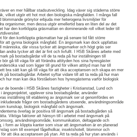
äver en mer hållbar stadsutveckling. Idag växer sig städerna större
k, vilket utgör ett hot mot den biologiska mångfalden. I många fall
d blommande grönytor erbjuda mer heterogena livsmiljöer för
dra organismer, men dessa utgör emellertid bara en liten del av det
et har den kortklippta gräsmattan en dominerande roll vilket leder till
tdiversitet.
t för den kortklippta gräsmattan har på senare tid fått större
ör att gynna biologisk mångfald. En ängsmark kan dock uppfattas
till människa, där vissa tycker att ängsmarker och högt gräs ser
an andra tycker att det är fint och livfullt. I HSB Skånes arbete med
rk på bostadsgårdar vill de ta reda på hur inställningen till
bör gå till väga för att förändra attityden hos sina hyresgäster.
 undersöka vad som ligger till grund för vilken attityd man har till
t bra sätt kan gå till väga för att öka acceptansen och skapa en mer
ark på bostadsgårdar. Arbetet syftar vidare till att ta reda på hur man
och hur man kan öka förståelsen hos hyresgästerna varför biologisk
 hur de boende i HSB Skånes fastigheter i Kristianstad, Lund och
i ängsprojektet, upplever sina bostadsgårdar, använder
as inställning till etablering av ängsmark ser ut genomfördes en
 inkluderade frågor om bostadsgårdens utseende, användningsområde
r om kunskap, biologisk mångfald och ängsmark.
ondenterna överlag är positiva till ängsmark på bostadsgården så
tta. Viktiga faktorer att hänsyn till i arbetet med ängsmark på
 omsorg, användningsområde, kommunikation, deltagande och
, i form av klippta kanter som visar att ängsmarken är en planerad
inslag som till exempel fågelholkar, insektshotell, blommor och
 för att öka acceptansen på ytan. Att ta reda på hur ytan används i