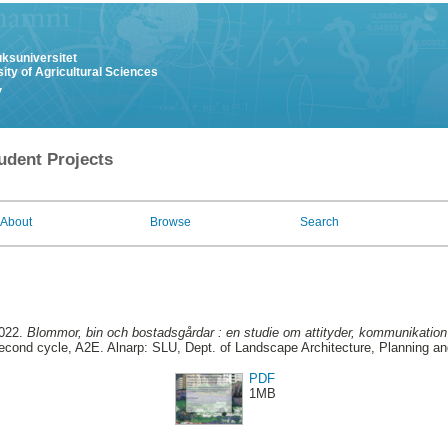
uksuniversitet
ity of Agricultural Sciences
y
udent Projects
About
Browse
Search
2022.
Blommor, bin och bostadsgårdar : en studie om attityder, kommunikation 
cond cycle, A2E. Alnarp: SLU, Dept. of Landscape Architecture, Planning 
PDF
1MB