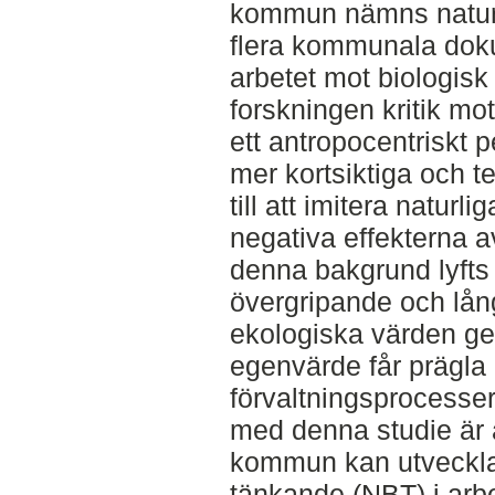
kommun nämns naturb
flera kommunala doku
arbetet mot biologisk
forskningen kritik mo
ett antropocentriskt p
mer kortsiktiga och t
till att imitera naturl
negativa effekterna a
denna bakgrund lyfts
övergripande och långs
ekologiska värden ge
egenvärde får prägla
förvaltningsprocesser 
med denna studie är 
kommun kan utveckla 
tänkande (NBT) i arbe