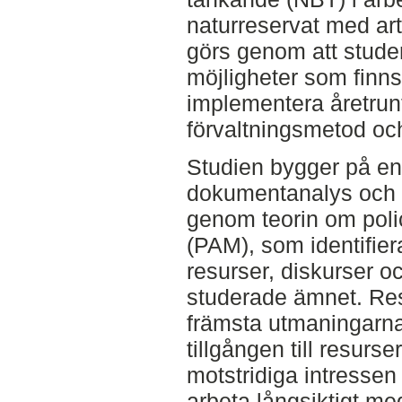
naturreservat med art
görs genom att stude
möjligheter som finn
implementera åretrun
förvaltningsmetod o
Studien bygger på en
dokumentanalys och i
genom teorin om pol
(PAM), som identifier
resurser, diskurser o
studerade ämnet. Res
främsta utmaningarn
tillgången till resurser
motstridiga intressen
arbeta långsiktigt me