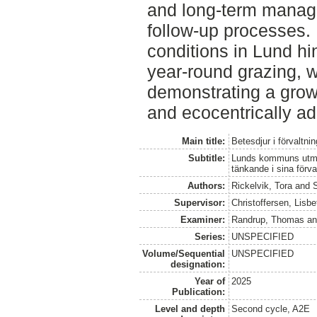
and long-term manage
follow-up processes. I
conditions in Lund hi
year-round grazing, 
demonstrating a growi
and ecocentrically ad
Main title:
Betesdjur i förvaltni
Subtitle:
Lunds kommuns utman
tänkande i sina förv
Authors:
Rickelvik, Tora
and
Supervisor:
Christoffersen, Lisbe
Examiner:
Randrup, Thomas
a
Series:
UNSPECIFIED
Volume/Sequential
UNSPECIFIED
designation:
Year of
2025
Publication:
Level and depth
Second cycle, A2E