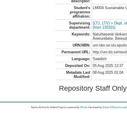
descriptor:
Student's
LM004 Sustainable 
programme
affiliation:
Supervising
(LTJ, LTV) > Dept. 
department:
(from 130101)
Keywords:
Naturbaserat tänkand
Åretruntbete, Betesd
URN:NBN:
urn:nbn:se:slu:epsil
Permanent URL:
http://urn.kb.se/res
Language:
Swedish
Deposited On:
05 Aug 2025 13:37
Metadata Last
08 Aug 2025 01:04
Modified:
Repository Staff Onl
Epsilon Archive for Student Projects is
powored by
EPrints 3
developed by
School of Electronics an