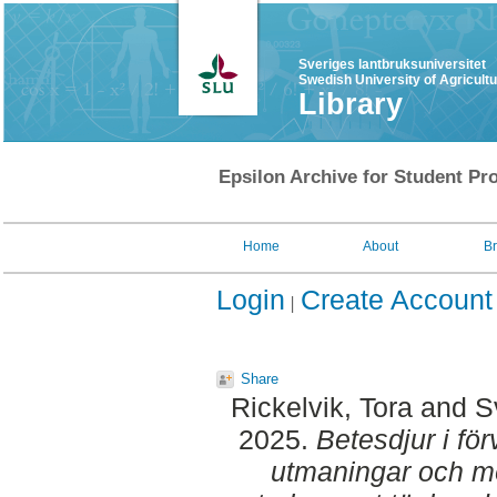
Sveriges lantbruksuniversitet
Swedish University of Agricult
Library
Epsilon Archive for Student Pro
Home
About
B
Login
Create Account
Share
Rickelvik, Tora
and
S
2025.
Betesdjur i f
utmaningar och mö