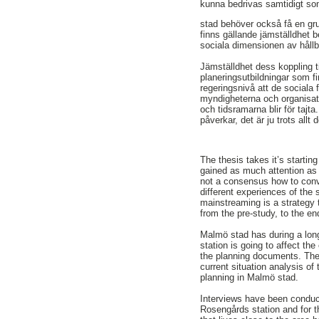
kunna bedrivas samtidigt so
stad behöver också få en gr
finns gällande jämställdhet 
sociala dimensionen av hållba
Jämställdhet dess koppling t
planeringsutbildningar som f
regeringsnivå att de sociala
myndigheterna och organisati
och tidsramarna blir för tajt
påverkar, det är ju trots allt 
The thesis takes it’s starting
gained as much attention as 
not a consensus how to conv
different experiences of the
mainstreaming is a strategy 
from the pre-study, to the end
Malmö stad has during a long
station is going to affect th
the planning documents. The 
current situation analysis of
planning in Malmö stad.
Interviews have been conduct
Rosengårds station and for t