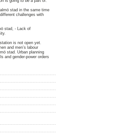
n is going to be a part of.
 Malmö stad in the same time
ifferent challenges with
ö stad, - Lack of
ity.
station is not open yet.
omen and men’s labour
lmö stad. Urban planning
olls and gender-power orders