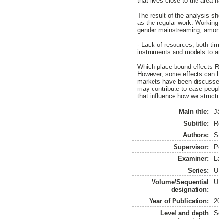
that lives close to the area 
The result of the analysis s
as the regular work. Working
gender mainstreaming, among
- Lack of resources, both ti
instruments and models to ana
Which place bound effects Ros
However, some effects can be
markets have been discussed
may contribute to ease people
that influence how we structu
Main title:
J
Subtitle:
R
Authors:
St
Supervisor:
P
Examiner:
L
Series:
U
Volume/Sequential
U
designation:
Year of Publication:
2
Level and depth
S