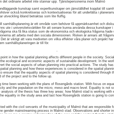
m det ordinarie arbetet inte stannar upp. Tjänstepersonerna inom Malmö
undläggande kunskap samt expertkunskaper om jämställdhet kopplat till samh
behöver också konkretiseras och kontextualiseras för att underlätta i planerar
r utveckling ibland betraktas som lite fluffig.
ill samhällsplanering är ett område som behöver få uppmärksamhet och diskut
inns ute i universitetsvärlden för att senare kunna använda dessa kunskaper i 
 frågorna ska få lika status som de ekonomiska och ekologiska frågorna hade u
onerna att arbeta med den sociala dimensionen. Risken är annars att frågorna 
a. Det är viktigt att vara medveten om vilka effekter våra planer och projekt h
dem samhällsplaneringen är till för.
,
 point in how the spatial planning affects different people in the society. Socia
the ecological and economic aspects of sustainable development. In the world
ert the social aspects of urban planning into practical actions. The study 
 spatial planning and how these experiences is considered in the spatial plan
to ensure that the equality aspects of spatial planning is considered through 
 of the project and to the follow up.
 time been working with the plans of Rosengårds station. With focus on equali
e city and the population on the micro, meso and macro level. Equality is not 
analysis of the thesis has three key areas: how Malmö stad is working with e
 the equality in the study area and last how Rosengårds station is going to con
ed with the civil servants of the municipality of Malmö that are responsible f
he gender mainstreaming process in Malmö stad. Observations and shorter int