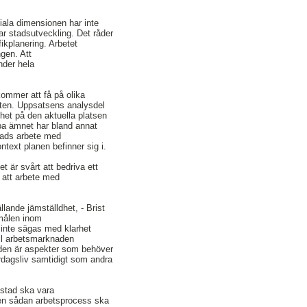
iala dimensionen har inte
r stadsutveckling. Det råder
ikplanering. Arbetet
gen. Att
nder hela
kommer att få på olika
nten. Uppsatsens analysdel
dhet på den aktuella platsen
ipa ämnet har bland annat
tads arbete med
ntext planen befinner sig i.
t är svårt att bedriva ett
d att arbete med
lande jämställdhet, - Brist
smålen inom
 inte sägas med klarhet
till arbetsmarknaden
aden är aspekter som behöver
rdagsliv samtidigt som andra
 stad ska vara
t en sådan arbetsprocess ska