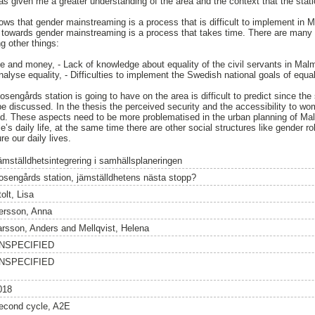
has given me a greater understanding of the area and the context that the statio
hows that gender mainstreaming is a process that is difficult to implement in
 towards gender mainstreaming is a process that takes time. There are many d
 other things:
me and money, - Lack of knowledge about equality of the civil servants in Malm
lyse equality, - Difficulties to implement the Swedish national goals of equal
engårds station is going to have on the area is difficult to predict since the 
 discussed. In the thesis the perceived security and the accessibility to w
. These aspects need to be more problematised in the urban planning of Ma
’s daily life, at the same time there are other social structures like gender r
re our daily lives.
ämställdhetsintegrering i samhällsplaneringen
osengårds station, jämställdhetens nästa stopp?
olt, Lisa
ersson, Anna
arsson, Anders
and
Mellqvist, Helena
NSPECIFIED
NSPECIFIED
018
econd cycle, A2E