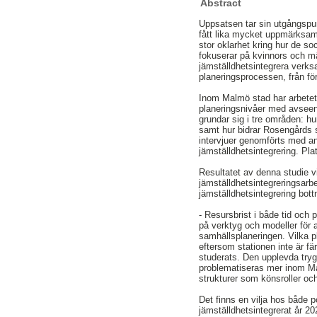
Abstract
Uppsatsen tar sin utgångspun
fått lika mycket uppmärksam
stor oklarhet kring hur de so
fokuserar på kvinnors och mä
jämställdhetsintegrera verks
planeringsprocessen, från förs
Inom Malmö stad har arbetet 
planeringsnivåer med avseen
grundar sig i tre områden: hu
samt hur bidrar Rosengårds s
intervjuer genomförts med a
jämställdhetsintegrering. Pla
Resultatet av denna studie vi
jämställdhetsintegreringsarb
jämställdhetsintegrering bott
- Resursbrist i både tid och
på verktyg och modeller för 
samhällsplaneringen. Vilka 
eftersom stationen inte är fä
studerats. Den upplevda try
problematiseras mer inom Mal
strukturer som könsroller oc
Det finns en vilja hos både 
jämställdhetsintegrerat år 2