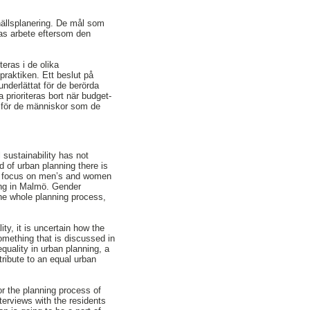
ällsplanering. De mål som
nas arbete eftersom den
eras i de olika
praktiken. Ett beslut på
nderlättat för de berörda
prioriteras bort när budget-
ar för de människor som de
l sustainability has not
 of urban planning there is
has focus on men’s and women
ning in Malmö. Gender
the whole planning process,
ty, it is uncertain how the
something that is discussed in
quality in urban planning, a
tribute to an equal urban
or the planning process of
erviews with the residents