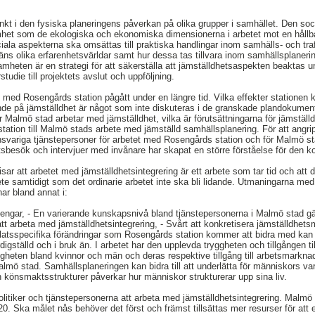
kt i den fysiska planeringens påverkan på olika grupper i samhället. Den soc
het som de ekologiska och ekonomiska dimensionerna i arbetet mot en hållba
ciala aspekterna ska omsättas till praktiska handlingar inom samhälls- och traf
ns olika erfarenhetsvärldar samt hur dessa tas tillvara inom samhällsplanerin
amheten är en strategi för att säkerställa att jämställdhetsaspekten beaktas u
tudie till projektets avslut och uppföljning.
med Rosengårds station pågått under en längre tid. Vilka effekter stationen 
de på jämställdhet är något som inte diskuteras i de granskade plandokume
r Malmö stad arbetar med jämställdhet, vilka är förutsättningarna för jämställ
tation till Malmö stads arbete med jämställd samhällsplanering. För att angr
nsvariga tjänstepersoner för arbetet med Rosengårds station och för Malmö s
tsbesök och intervjuer med invånare har skapat en större förståelse för den ko
sar att arbetet med jämställdhetsintegrering är ett arbete som tar tid och att de
ete samtidigt som det ordinarie arbetet inte ska bli lidande. Utmaningarna me
nar bland annat i:
 pengar, - En varierande kunskapsnivå bland tjänstepersonerna i Malmö stad gäl
att arbeta med jämställdhetsintegrering, - Svårt att konkretisera jämställdhet
platsspecifika förändringar som Rosengårds station kommer att bidra med kan
rdigställd och i bruk än. I arbetet har den upplevda tryggheten och tillgången 
ggheten bland kvinnor och män och deras respektive tillgång till arbetsmarkn
mö stad. Samhällsplaneringen kan bidra till att underlätta för människors va
h könsmaktsstrukturer påverkar hur människor strukturerar upp sina liv.
politiker och tjänstepersonerna att arbeta med jämställdhetsintegrering. Malmö
020. Ska målet nås behöver det först och främst tillsättas mer resurser för at