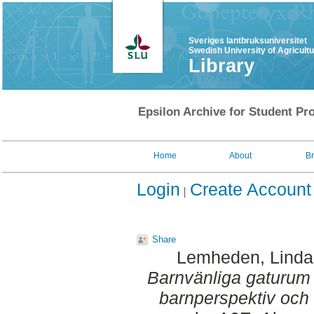
Sveriges lantbruksuniversitet
Swedish University of Agricult
Library
Epsilon Archive for Student Pro
Home
About
B
Login
Create Account
Share
Lemheden, Linda
Barnvänliga gaturum i 
barnperspektiv och 