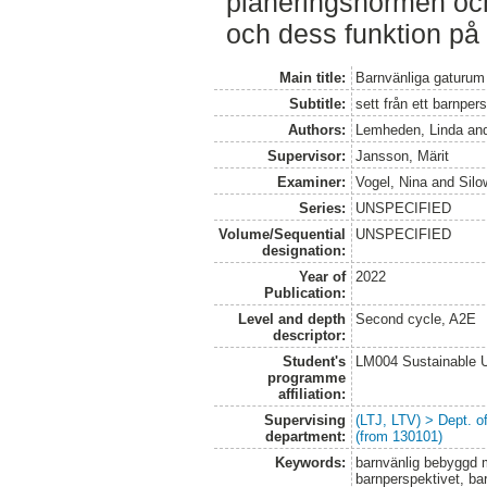
planeringsnormen och
och dess funktion på 
Main title:
Barnvänliga gaturum 
Subtitle:
sett från ett barnper
Authors:
Lemheden, Linda
an
Supervisor:
Jansson, Märit
Examiner:
Vogel, Nina
and
Silo
Series:
UNSPECIFIED
Volume/Sequential
UNSPECIFIED
designation:
Year of
2022
Publication:
Level and depth
Second cycle, A2E
descriptor:
Student's
LM004 Sustainable 
programme
affiliation:
Supervising
(LTJ, LTV) > Dept. 
department:
(from 130101)
Keywords:
barnvänlig bebyggd m
barnperspektivet, bar