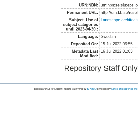
URN:NBN:
urn:nbn:se:slu:epsil
Permanent URL:
http://urn.kb.se/res
Subject. Use of
Landscape architect
subject categories
until 2023-04-30.:
Language:
Swedish
Deposited On:
15 Jul 2022 06:55
Metadata Last
16 Jul 2022 01:03
Modified:
Repository Staff Onl
Epsilon Archive for Student Projects is
powored by
EPrints 3
developed by
School of Electronics an