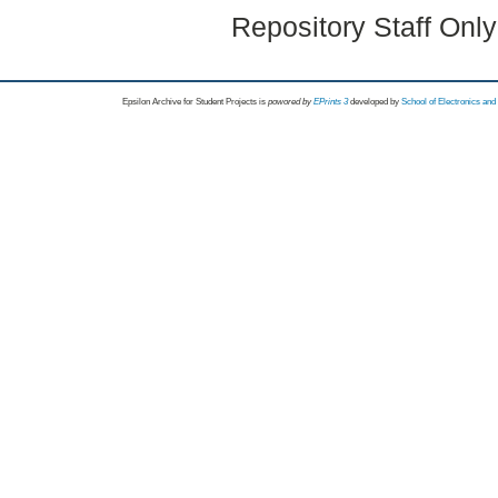
Repository Staff Onl
Epsilon Archive for Student Projects is
powored by
EPrints 3
developed by
School of Electronics an