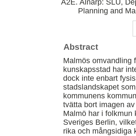
A2E. Alnarp: SLU, Dep
Planning and Ma
Abstract
Malmös omvandling frå
kunskapsstad har int
dock inte enbart fysi
stadslandskapet som 
kommunens kommunika
tvätta bort imagen a
Malmö har i folkmun k
Sveriges Berlin, vilk
rika och mångsidiga ku