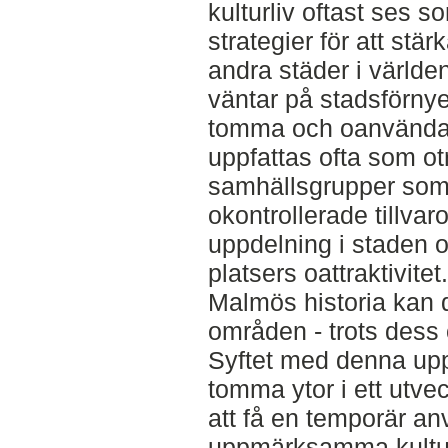
kulturliv oftast ses so
strategier för att stä
andra städer i världe
väntar på stadsförnye
tomma och oanvända
uppfattas ofta som otr
samhällsgrupper som
okontrollerade tillvaro
uppdelning i staden o
platsers oattraktivitet.
Malmös historia kan d
områden - trots dess
Syftet med denna upp
tomma ytor i ett ut
att få en temporär a
uppmärksamma kultur