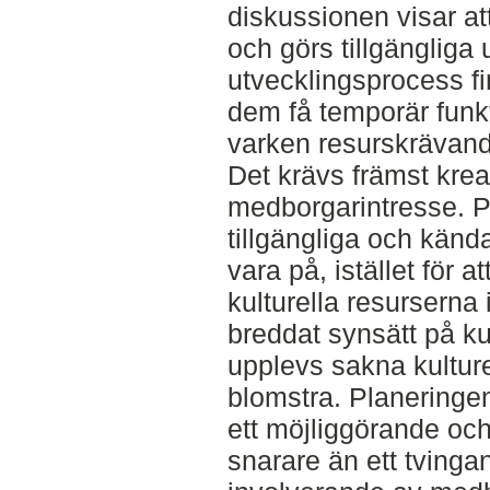
diskussionen visar a
och görs tillgängliga
utvecklingsprocess fi
dem få temporär funk
varken resurskrävande
Det krävs främst kreat
medborgarintresse. P
tillgängliga och kända
vara på, istället för a
kulturella resurserna 
breddat synsätt på ku
upplevs sakna kulturel
blomstra. Planeringe
ett möjliggörande och
snarare än ett tvinga