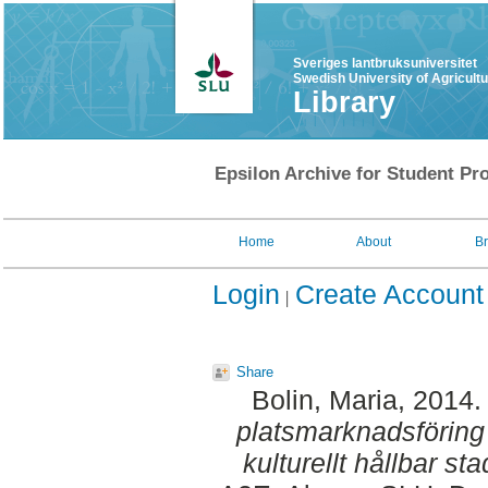
Sveriges lantbruksuniversitet
Swedish University of Agricult
Library
Epsilon Archive for Student Pro
Home
About
B
Login
Create Account
Share
Bolin, Maria
, 2014
platsmarknadsföring 
kulturellt hållbar st