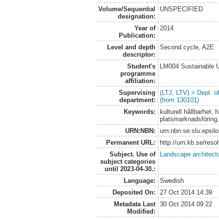
Volume/Sequential
UNSPECIFIED
designation:
Year of
2014
Publication:
Level and depth
Second cycle, A2E
descriptor:
Student's
LM004 Sustainable 
programme
affiliation:
Supervising
(LTJ, LTV) > Dept. 
department:
(from 130101)
Keywords:
kulturell hållbarhet,
platsmarknadsföring,
URN:NBN:
urn:nbn:se:slu:epsil
Permanent URL:
http://urn.kb.se/res
Subject. Use of
Landscape architect
subject categories
until 2023-04-30.:
Language:
Swedish
Deposited On:
27 Oct 2014 14:39
Metadata Last
30 Oct 2014 09:22
Modified: