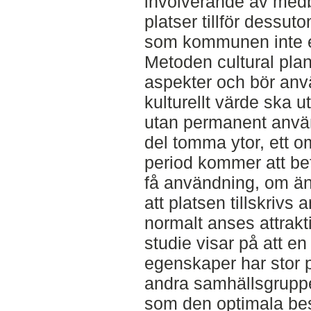
involverande av medb
platser tillför dessut
som kommunen inte 
Metoden cultural plan
aspekter och bör anv
kulturellt värde ska u
utan permanent använ
del tomma ytor, ett 
period kommer att bef
få användning, om än
att platsen tillskriv
normalt anses attrakt
studie visar på att e
egenskaper har stor po
andra samhällsgruppe
som den optimala be