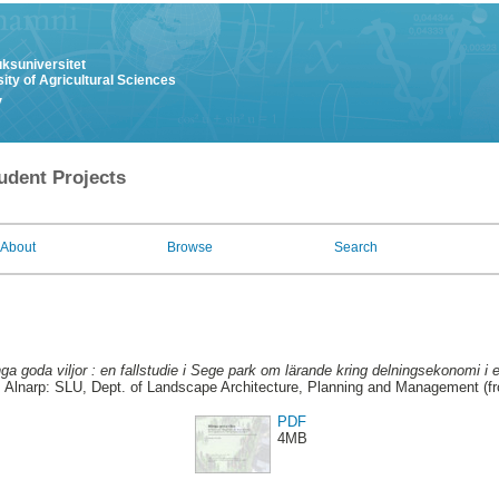
uksuniversitet
ity of Agricultural Sciences
y
udent Projects
About
Browse
Search
a goda viljor : en fallstudie i Sege park om lärande kring delningsekonomi i
. Alnarp: SLU, Dept. of Landscape Architecture, Planning and Management (f
PDF
4MB