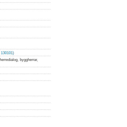
 130101)
erredialog, byggherrar,