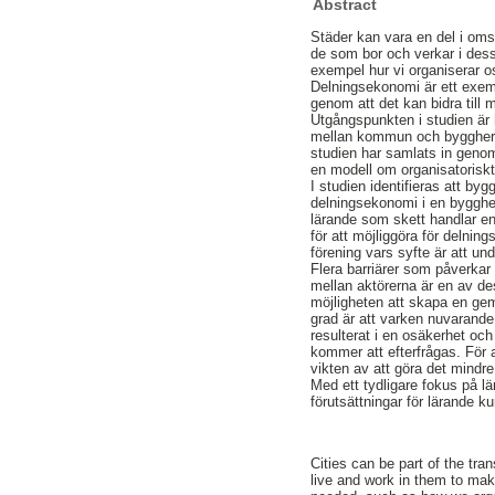
Abstract
Städer kan vara en del i omst
de som bor och verkar i dessa
exempel hur vi organiserar os
Delningsekonomi är ett exemp
genom att det kan bidra til
Utgångspunkten i studien är 
mellan kommun och byggherra
studien har samlats in genom
en modell om organisatorisk
I studien identifieras att b
delningsekonomi i en byggher
lärande som skett handlar en
för att möjliggöra för delnin
förening vars syfte är att u
Flera barriärer som påverkar 
mellan aktörerna är en av de
möjligheten att skapa en gem
grad är att varken nuvarande
resulterat i en osäkerhet och
kommer att efterfrågas. För 
vikten av att göra det mindre
Med ett tydligare fokus på 
förutsättningar för lärande ku
Cities can be part of the tra
live and work in them to ma