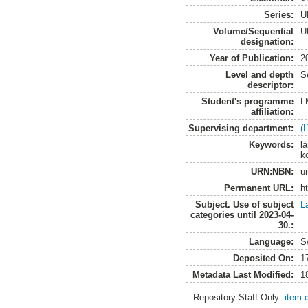
Series:
U
Volume/Sequential
U
designation:
Year of Publication:
2
Level and depth
S
descriptor:
Student's programme
L
affiliation:
Supervising department:
(
Keywords:
l
k
URN:NBN:
u
Permanent URL:
h
Subject. Use of subject
L
categories until 2023-04-
30.:
Language:
S
Deposited On:
1
Metadata Last Modified:
1
Repository Staff Only:
item 