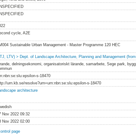
NSPECIFIED
NSPECIFIED
022
econd cycle, A2E
M004 Sustainable Urban Management - Master Programme 120 HEC
LTJ, LTV) > Dept. of Landscape Architecture, Planning and Management (from
ärande, delningsekonomi, organisatoriskt lärande, samarbete, Sege park, byggh
ommun
rn:nbn:se:slu:epsilon-s-18470
ttp://urn.kb.se/resolve?urn=urn:nbn:se:slu:epsilon-s-18470
andscape architecture
wedish
7 Nov 2022 09:32
8 Nov 2022 02:00
control page