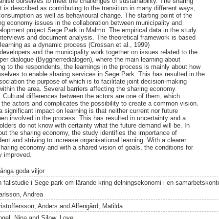
ise ourselves to meet the challenges of sustainability. The sharing
is described as contributing to the transition in many different ways,
 consumption as well as behavioural change. The starting point of the
ing economy issues in the collaboration between municipality and
elopment project Sege Park in Malmö. The empirical data in the study
interviews and document analysis. The theoretical framework is based
 learning as a dynamic process (Crossan et al., 1999)
 developers and the municipality work together on issues related to the
per dialogue (Byggherredialogen), where the main learning about
ng to the respondents, the learnings in the process is mainly about how
selves to enable sharing services in Sege Park. This has resulted in the
ciation the purpose of which is to facilitate joint decision-making
thin the area. Several barriers affecting the sharing economy
d. Cultural differences between the actors are one of them, which
 the actors and complicates the possibility to create a common vision.
 significant impact on learning is that neither current nor future
een involved in the process. This has resulted in uncertainty and a
holders do not know with certainty what the future demand will be. In
bout the sharing economy, the study identifies the importance of
nt and striving to increase organisational learning. With a clearer
sharing economy and with a shared vision of goals, the conditions for
ly improved.
ånga goda viljor
n fallstudie i Sege park om lärande kring delningsekonomi i en samarbetskont
arlsson, Andrea
ristoffersson, Anders
and
Alfengård, Matilda
ogel, Nina
and
Silow, Love