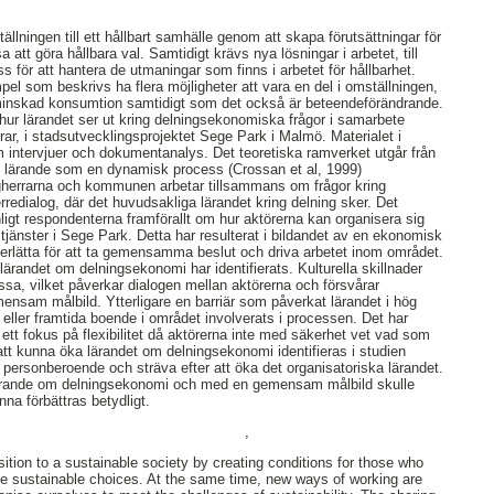
ällningen till ett hållbart samhälle genom att skapa förutsättningar för
 att göra hållbara val. Samtidigt krävs nya lösningar i arbetet, till
s för att hantera de utmaningar som finns i arbetet för hållbarhet.
el som beskrivs ha flera möjligheter att vara en del i omställningen,
l minskad konsumtion samtidigt som det också är beteendeförändrande.
hur lärandet ser ut kring delningsekonomiska frågor i samarbete
r, i stadsutvecklingsprojektet Sege Park i Malmö. Materialet i
 intervjuer och dokumentanalys. Det teoretiska ramverket utgår från
t lärande som en dynamisk process (Crossan et al, 1999)
yggherrarna och kommunen arbetar tillsammans om frågor kring
redialog, där det huvudsakliga lärandet kring delning sker. Det
ligt respondenterna framförallt om hur aktörerna kan organisera sig
gstjänster i Sege Park. Detta har resulterat i bildandet av en ekonomisk
nderlätta för att ta gemensamma beslut och driva arbetet inom området.
lärandet om delningsekonomi har identifierats. Kulturella skillnader
ssa, vilket påverkar dialogen mellan aktörerna och försvårar
ensam målbild. Ytterligare en barriär som påverkat lärandet i hög
 eller framtida boende i området involverats i processen. Det har
 ett fokus på flexibilitet då aktörerna inte med säkerhet vet vad som
att kunna öka lärandet om delningsekonomi identifieras i studien
 personberoende och sträva efter att öka det organisatoriska lärandet.
lärande om delningsekonomi och med en gemensam målbild skulle
nna förbättras betydligt.
,
nsition to a sustainable society by creating conditions for those who
ke sustainable choices. At the same time, new ways of working are