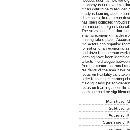
needed, such as how we organ
economy is one example that 
it can contribute to reduced
study is learning about shar
developers, in the urban dev
has been collected through 
on a model of organisational
The study identifies that the
sharing economy in a develo
sharing takes place. Accordi
the actors can organise them
formation of an economic asso
and drive the common work wi
learning have been identifie
affects the dialogue between
Another barrier that has had a
residents of the area have b
focus on flexibility as stake
order to increase learning a
making it less person-depende
focus on learning about the 
learning could be significant
Main title:
M
Subtitle:
e
Authors:
K
Supervisor:
K
Examiner:
V