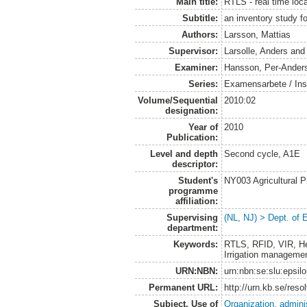
Main title:
RTLS - real time loc
Subtitle:
an inventory study fo
Authors:
Larsson, Mattias
Supervisor:
Larsolle, Anders
an
Examiner:
Hansson, Per-Ander
Series:
Examensarbete / Inst
Volume/Sequential
2010:02
designation:
Year of
2010
Publication:
Level and depth
Second cycle, A1E
descriptor:
Student's
NY003 Agricultural 
programme
affiliation:
Supervising
(NL, NJ) > Dept. of
department:
Keywords:
RTLS, RFID, VIR, Her
Irrigation manageme
URN:NBN:
urn:nbn:se:slu:epsil
Permanent URL:
http://urn.kb.se/res
Subject. Use of
Organization, admini