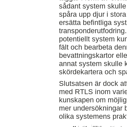
sådant system skulle
spåra upp djur i stor
ersätta befintliga sy
transponderutfodring.
potentiellt system ku
fält och bearbeta den
bevattningskartor ell
annat system skulle 
skördekartera och sp
Slutsatsen är dock att
med RTLS inom varier
kunskapen om möjligh
mer undersökningar b
olika systemens prakt