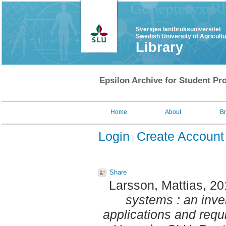
Sveriges lantbruksuniversitet
Swedish University of Agricult
Library
Epsilon Archive for Student Pro
Home
About
B
Login
Create Account
Share
Larsson, Mattias
, 2
systems : an inven
applications and requ