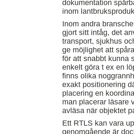
dokumentation spårba
inom lantbruksproduk
Inom andra branscher
gjort sitt intåg, det 
transport, sjukhus oc
ge möjlighet att spår
för att snabbt kunna 
enkelt göra t ex en l
finns olika noggrann
exakt positionering d
placering en koordinat
man placerar läsare vi
avläsa när objektet p
Ett RTLS kan vara up
genomgående är dock 