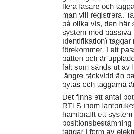
flera läsare och tagg
man vill registrera. 
på olika vis, den här
system med passiva 
Identifikation) tagga
förekommer. I ett pa
batteri och är upplad
fält som sänds ut av 
längre räckvidd än p
bytas och taggarna är
Det finns ett antal pot
RTLS inom lantbruket
framförallt ett system
positionsbestämning 
taggar i form av elek