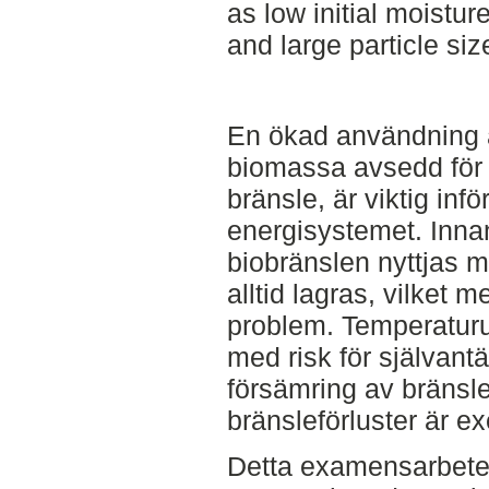
as low initial moistur
and large particle siz
En ökad användning 
biomassa avsedd för
bränsle, är viktig inf
energisystemet. Inna
biobränslen nyttjas m
alltid lagras, vilket m
problem. Temperaturu
med risk för självant
försämring av bränsle
bränsleförluster är 
Detta examensarbete 