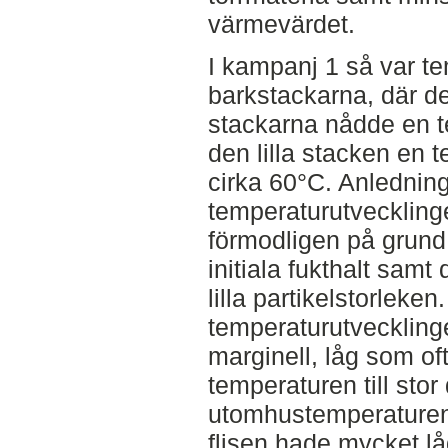
värmevärdet.
I kampanj 1 så var te
barkstackarna, där de
stackarna nådde en t
den lilla stacken en 
cirka 60°C. Anledning
temperaturutvecklinge
förmodligen på grund
initiala fukthalt samt 
lilla partikelstorleken
temperaturutveckling
marginell, låg som of
temperaturen till stor 
utomhustemperaturen.
flisen hade mycket låg