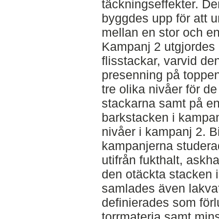
täckningseffekter. De
byggdes upp för att 
mellan en stor och en 
Kampanj 2 utgjordes 
flisstackar, varvid d
presenning på toppe
tre olika nivåer för de
stackarna samt på en 
barkstacken i kampan
nivåer i kampanj 2. 
kampanjerna studera
utifrån fukthalt, ask
den otäckta stacken 
samlades även lakvat
definierades som förlu
torrmateria samt mins