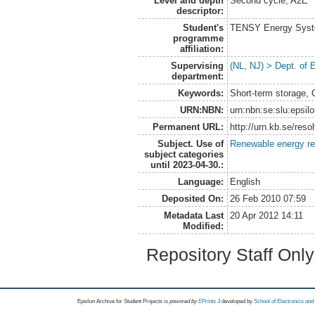
Level and depth
Second cycle, A2E
descriptor:
Student's
TENSY Energy System
programme
affiliation:
Supervising
(NL, NJ) > Dept. of
department:
Keywords:
Short-term storage,
URN:NBN:
urn:nbn:se:slu:epsil
Permanent URL:
http://urn.kb.se/res
Subject. Use of
Renewable energy r
subject categories
until 2023-04-30.:
Language:
English
Deposited On:
26 Feb 2010 07:59
Metadata Last
20 Apr 2012 14:11
Modified:
Repository Staff Onl
Epsilon Archive for Student Projects is
powored by
EPrints 3
developed by
School of Electronics an