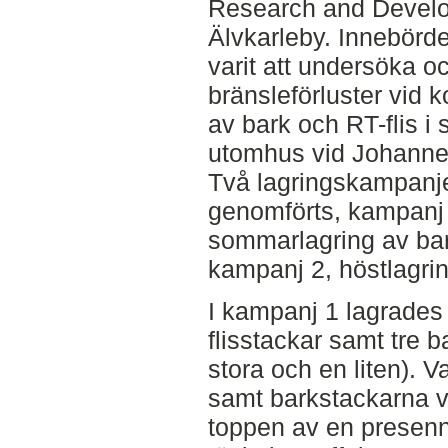
Research and Devel
Älvkarleby. Innebörd
varit att undersöka oc
bränsleförluster vid k
av bark och RT-flis i 
utomhus vid Johannes
Två lagringskampanje
genomförts, kampanj
sommarlagring av bar
kampanj 2, höstlagri
I kampanj 1 lagrades 
flisstackar samt tre b
stora och en liten). 
samt barkstackarna v
toppen av en presenn