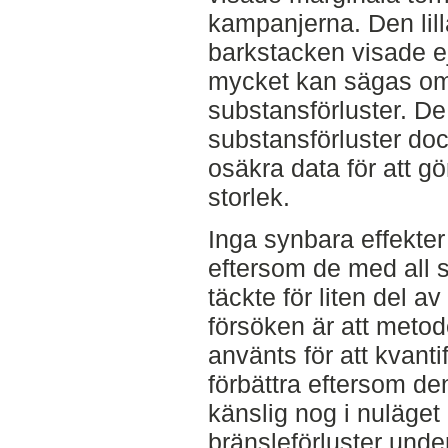
kampanjerna. Den lill
barkstacken visade ej t
mycket kan sägas om
substansförluster. De
substansförluster do
osäkra data för att gö
storlek.
Inga synbara effekte
eftersom de med all 
täckte för liten del a
försöken är att meto
använts för att kvanti
förbättra eftersom den
känslig nog i nuläget 
bränsleförluster under