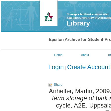
Sveriges lantbruksuniversitet
Swedish University of Agricult
Library
Epsilon Archive for Student Pro
Home
About
B
Login
Create Account
Share
Anheller, Martin
, 2009
term storage of bark
cycle, A2E. Uppsal