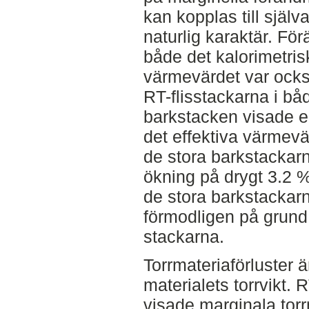
kan kopplas till själ
naturlig karaktär. För
både det kalorimetris
värmevärdet var ocks
RT-flisstackarna i bå
barkstacken visade 
det effektiva värmev
de stora barkstackar
ökning på drygt 3.2 
de stora barkstackar
förmodligen på grund 
stackarna.
Torrmateriaförluster 
materialets torrvikt. 
visade marginala torr