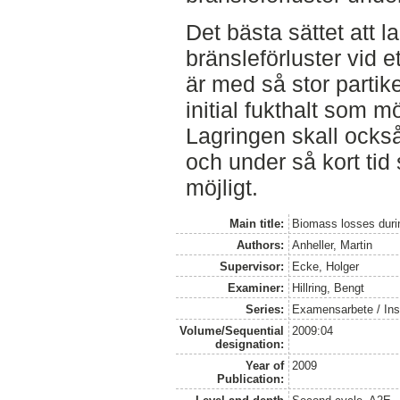
Det bästa sättet att 
bränsleförluster vid 
är med så stor partik
initial fukthalt som mö
Lagringen skall också
och under så kort tid
möjligt.
Main title:
Biomass losses duri
Authors:
Anheller, Martin
Supervisor:
Ecke, Holger
Examiner:
Hillring, Bengt
Series:
Examensarbete / Inst
Volume/Sequential
2009:04
designation:
Year of
2009
Publication: