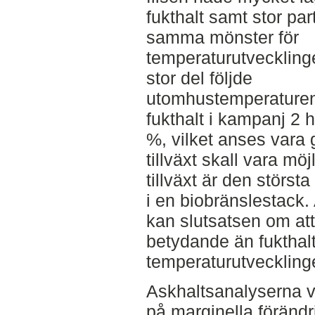
fukthalt samt stor par
samma mönster för
temperaturutvecklinge
stor del följde
utomhustemperaturen.
fukthalt i kampanj 2 h
%, vilket anses vara g
tillväxt skall vara möj
tillväxt är den störst
i en biobränslestack.
kan slutsatsen om att
betydande än fukthalt
temperaturutvecklinge
Askhaltsanalyserna 
på marginella förändr