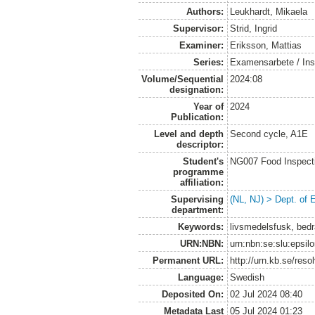
Authors:
Leukhardt, Mikaela
Supervisor:
Strid, Ingrid
Examiner:
Eriksson, Mattias
Series:
Examensarbete / Inst
Volume/Sequential
2024:08
designation:
Year of
2024
Publication:
Level and depth
Second cycle, A1E
descriptor:
Student's
NG007 Food Inspecti
programme
affiliation:
Supervising
(NL, NJ) > Dept. of
department:
Keywords:
livsmedelsfusk, bedr
URN:NBN:
urn:nbn:se:slu:epsil
Permanent URL:
http://urn.kb.se/res
Language:
Swedish
Deposited On:
02 Jul 2024 08:40
Metadata Last
05 Jul 2024 01:23