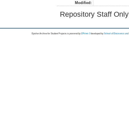
Modified:
Repository Staff Onl
Epsilon Archive for Student Projects is
powored by
EPrints 3
developed by
School of Electronics an