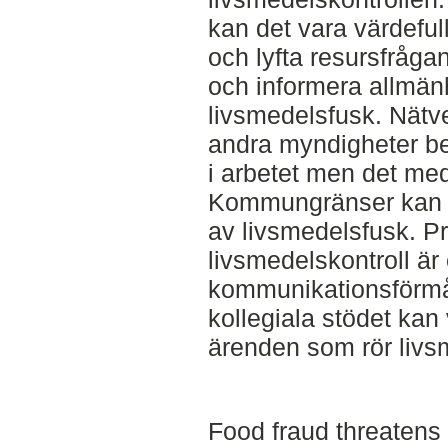
kan det vara värdeful
och lyfta resursfråga
och informera allmänh
livsmedelsfusk. Nät
andra myndigheter be
i arbetet men det me
Kommungränser kan fö
av livsmedelsfusk. Pr
livsmedelskontroll är
kommunikationsförmåg
kollegiala stödet kan v
ärenden som rör livs
Food fraud threatens 