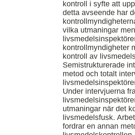
kontroll i syfte att u
detta avseende har 
kontrollmyndigheterna 
vilka utmaningar men
livsmedelsinspektör
kontrollmyndigheter m
kontroll av livsmedel
Semistrukturerade in
metod och totalt inte
livsmedelsinspektörer
Under intervjuerna f
livsmedelsinspektörer
utmaningar när det ko
livsmedelsfusk. Arbe
fordrar en annan meto
livsmedelskontrollen. 