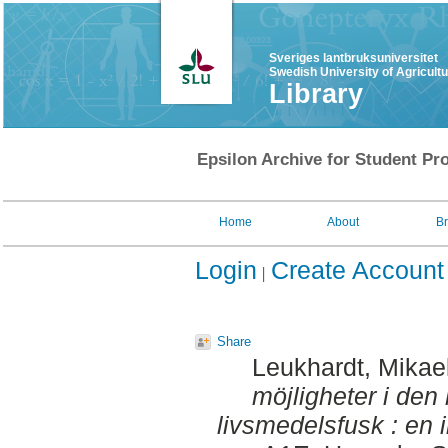
Sveriges lantbruksuniversitet
Swedish University of Agricult
Library
Epsilon Archive for Student Pro
Home
About
B
Login
Create Account
Share
Leukhardt, Mikae
möjligheter i de
livsmedelsfusk : en i