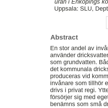
uran i Enköpings 
Uppsala: SLU, Dept
Abstract
En stor andel av in
använder dricksvatt
som grundvatten. Bå
det kommunala drick
produceras vid komm
invånare som tillhör 
drivs i privat regi. Yt
försörjer sig med ege
benämns som små dri