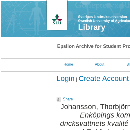
Sveriges lantbruksuniversitet
Swedish University of Agricult
Library
Epsilon Archive for Student Pro
Home
About
B
Login
Create Account
Share
Johansson, Thorbjör
Enköpings kom
dricksvattnets kvalit