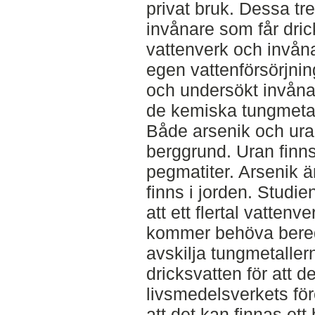
privat bruk. Dessa tre
invånare som får drick
vattenverk och invån
egen vattenförsörjnin
och undersökt invånar
de kemiska tungmetal
Både arsenik och uran
berggrund. Uran finns 
pegmatiter. Arsenik 
finns i jorden. Studi
att ett flertal vattenv
kommer behöva bereda 
avskilja tungmetallern
dricksvatten för att 
livsmedelsverkets för
att det kan finnas ett