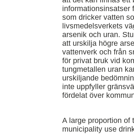
informationsinsatser fö
som dricker vatten so
livsmedelsverkets vä
arsenik och uran. Stud
att urskilja högre arse
vattenverk och från 
för privat bruk vid k
tungmetallen uran kan
urskiljande bedömnin
inte uppfyller gränsv
fördelat över kommun
A large proportion of
municipality use drink