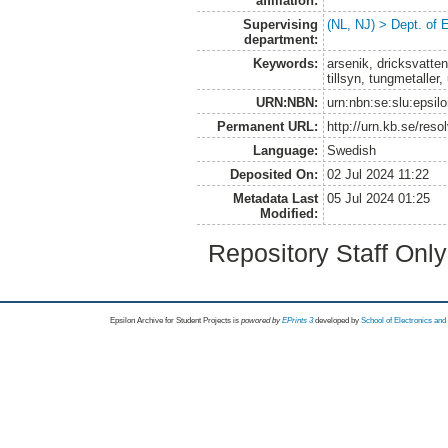
affiliation:
Supervising
(NL, NJ) > Dept. of
department:
Keywords:
arsenik, dricksvatten,
tillsyn, tungmetaller
URN:NBN:
urn:nbn:se:slu:epsil
Permanent URL:
http://urn.kb.se/res
Language:
Swedish
Deposited On:
02 Jul 2024 11:22
Metadata Last
05 Jul 2024 01:25
Modified:
Repository Staff Onl
Epsilon Archive for Student Projects is
powored by
EPrints 3
developed by
School of Electronics an