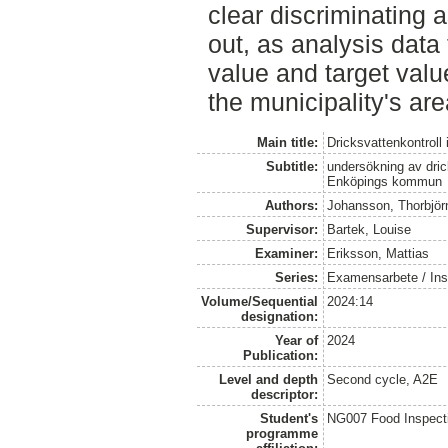
clear discriminating
out, as analysis data 
value and target valu
the municipality's are
Main title:
Dricksvattenkontrol
Subtitle:
undersökning av dric
Enköpings kommun
Authors:
Johansson, Thorbjör
Supervisor:
Bartek, Louise
Examiner:
Eriksson, Mattias
Series:
Examensarbete / Inst
Volume/Sequential
2024:14
designation:
Year of
2024
Publication:
Level and depth
Second cycle, A2E
descriptor:
Student's
NG007 Food Inspecti
programme