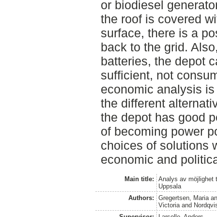
or biodiesel generator
the roof is covered wi
surface, there is a po
back to the grid. Also
batteries, the depot 
sufficient, not consu
economic analysis is
the different alternat
the depot has good po
of becoming power pos
choices of solutions 
economic and politica
Main title:
Analys av möjlighet t
Uppsala
Authors:
Gregertsen, Maria
a
Victoria
and
Nordqvi
Supervisor:
Larsolle, Anders