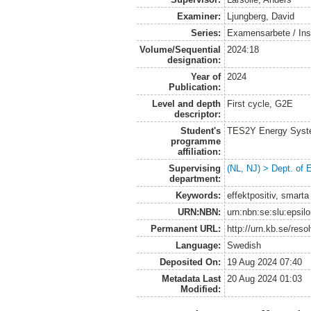
Examiner:
Ljungberg, David
Series:
Examensarbete / Inst
Volume/Sequential
2024:18
designation:
Year of
2024
Publication:
Level and depth
First cycle, G2E
descriptor:
Student's
TES2Y Energy Syst
programme
affiliation:
Supervising
(NL, NJ) > Dept. of
department:
Keywords:
effektpositiv, smart
URN:NBN:
urn:nbn:se:slu:epsil
Permanent URL:
http://urn.kb.se/res
Language:
Swedish
Deposited On:
19 Aug 2024 07:40
Metadata Last
20 Aug 2024 01:03
Modified: