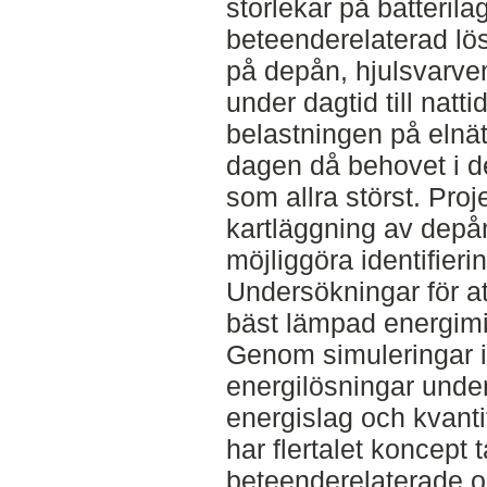
storlekar på batteril
beteenderelaterad lös
på depån, hjulsvarven
under dagtid till natti
belastningen på elnä
dagen då behovet i d
som allra störst. Proj
kartläggning av depån
möjliggöra identifier
Undersökningar för at
bäst lämpad energimi
Genom simuleringar 
energilösningar unde
energislag och kvanti
har flertalet koncept 
beteenderelaterade o