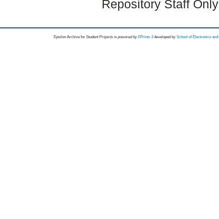
Repository Staff Onl
Epsilon Archive for Student Projects is
powored by
EPrints 3
developed by
School of Electronics an