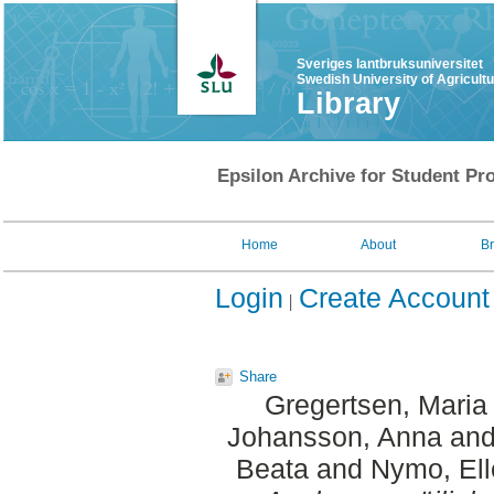
Sveriges lantbruksuniversitet
Swedish University of Agricult
Library
Epsilon Archive for Student Pro
Home
About
B
Login
Create Account
Share
Gregertsen, Maria
Johansson, Anna
an
Beata
and
Nymo, El