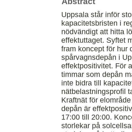
Abstract
Uppsala står inför st
kapacitetsbristen i re
nödvändigt att hitta l
effektuttaget. Syftet 
fram koncept för hur
spårvagnsdepån i Up
effektpositivitet. För 
timmar som depån måst
inte bidra till kapacit
nätbelastningsprofil 
Kraftnät för elområd
depån är effektpositiv
17:00 till 20:00. Konc
storlekar på solcellsa