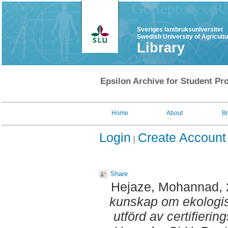
Sveriges lantbruksuniversitet
Swedish University of Agricult
Library
Epsilon Archive for Student Pro
Home
About
B
Login
Create Account
Share
Hejaze, Mohannad
,
kunskap om ekologisk
utförd av certifierin