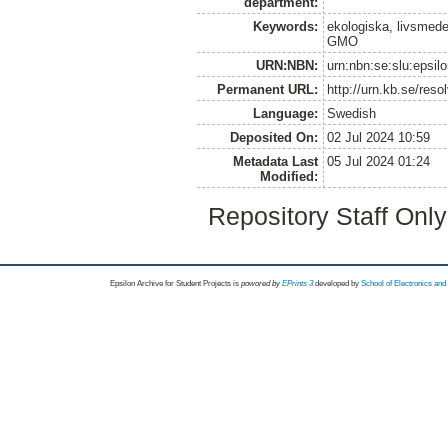
department:
Keywords:
ekologiska, livsmede
GMO
URN:NBN:
urn:nbn:se:slu:epsil
Permanent URL:
http://urn.kb.se/res
Language:
Swedish
Deposited On:
02 Jul 2024 10:59
Metadata Last
05 Jul 2024 01:24
Modified:
Repository Staff Onl
Epsilon Archive for Student Projects is
powored by
EPrints 3
developed by
School of Electronics an