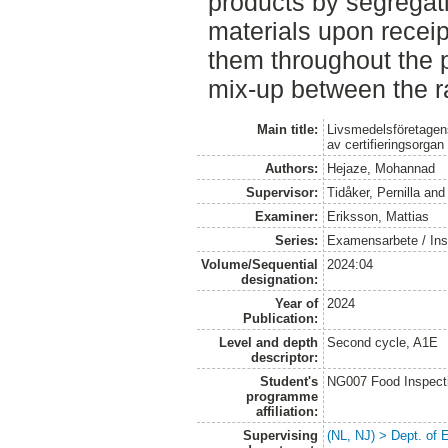
products by segregat
materials upon receipt
them throughout the 
mix-up between the r
Main title:
Livsmedelsföretagens
av certifieringsorgan
Authors:
Hejaze, Mohannad
Supervisor:
Tidåker, Pernilla
an
Examiner:
Eriksson, Mattias
Series:
Examensarbete / Inst
Volume/Sequential
2024:04
designation:
Year of
2024
Publication:
Level and depth
Second cycle, A1E
descriptor:
Student's
NG007 Food Inspecti
programme
affiliation:
Supervising
(NL, NJ) > Dept. of