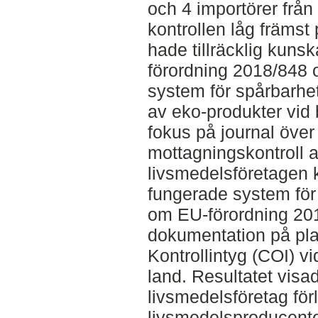
och 4 importörer från 
kontrollen låg främs
hade tillräcklig kuns
förordning 2018/848 
system för spårbarhet
av eko-produkter vid 
fokus på journal öve
mottagningskontroll a
livsmedelsföretagen k
fungerade system för
om EU-förordning 201
dokumentation på pla
Kontrollintyg (COI) vid
land. Resultatet visa
livsmedelsföretag förl
livsmedelsproducent