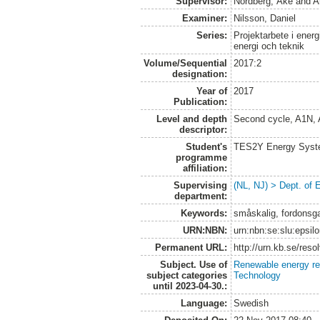
Supervisor:
Nordberg, Åke
and
A
Examiner:
Nilsson, Daniel
Series:
Projektarbete i energ
energi och teknik
Volume/Sequential
2017:2
designation:
Year of
2017
Publication:
Level and depth
Second cycle, A1N,
descriptor:
Student's
TES2Y Energy Syst
programme
affiliation:
Supervising
(NL, NJ) > Dept. of
department:
Keywords:
småskalig, fordonsga
URN:NBN:
urn:nbn:se:slu:epsil
Permanent URL:
http://urn.kb.se/res
Subject. Use of
Renewable energy r
subject categories
Technology
until 2023-04-30.:
Language:
Swedish