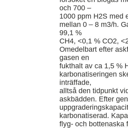
och 700 –
1000 ppm H2S med et
mellan 0 – 8 m3/h. G
99,1 %
CH4, <0,1 % CO2, <2 
Omedelbart efter askf
gasen en
fukthalt av ca 1,5 % 
karbonatiseringen s
inträffade,
alltså den tidpunkt v
askbädden. Efter gen
uppgraderingskapacitet
karbonatiserad. Kapa
flyg- och bottenaska 