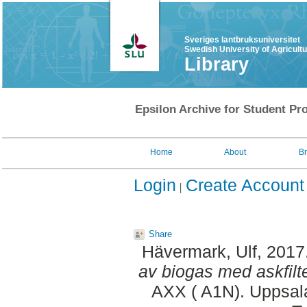
Sveriges lantbruksuniversitet
Swedish University of Agricult
Library
Epsilon Archive for Student Pro
Home
About
B
Login
Create Account
Share
Hävermark, Ulf
, 2017
av biogas med askfilte
AXX ( A1N). Uppsala