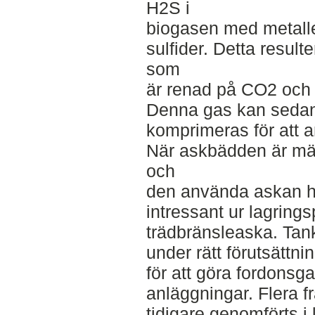
H2S i
biogasen med metalle
sulfider. Detta result
som
är renad på CO2 och H
Denna gas kan sedan 
komprimeras för att 
När askbädden är mä
och
den använda askan har
intressant ur lagring
trädbränsleaska. Tank
under rätt förutsättning
för att göra fordons
anläggningar. Flera f
tidigare genomförts i 