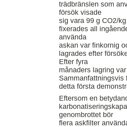
trädbränslen som anv
försök visade
sig vara 99 g CO2/kg 
fixerades all ingåend
använda
askan var finkornig oc
lagrades efter försök
Efter fyra
månaders lagring var 
Sammanfattningsvis fu
detta första demonstr
Eftersom en betydan
karbonatiseringskapac
genombrottet bör
flera askfilter använd