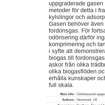
uppgraderade gasen 
metoder för detta i f
kylslingor och adsorpti
Gasen behöver även o
fordonsgas. För forts
odörisering därför ing
komprimering och tan
i syfte att demonstre
biogas till fordonsgas
askor från olika trä
olika biogasflöden och
erhålla kunskaper oc
full skala.
Main title:
Gårdsbaserad uppgra
Authors:
Hävermark, Ulf