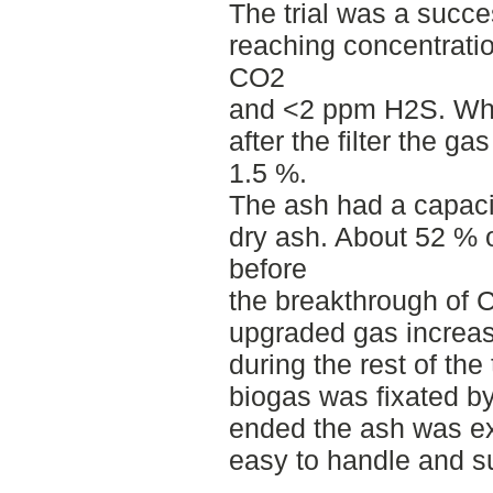
The trial was a succ
reaching concentrati
CO2
and <2 ppm H2S. Wh
after the filter the g
1.5 %.
The ash had a capacit
dry ash. About 52 % o
before
the breakthrough of C
upgraded gas increas
during the rest of the 
biogas was fixated by t
ended the ash was e
easy to handle and su