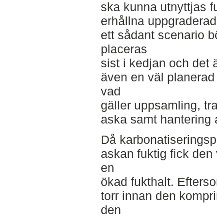
ska kunna utnyttjas fu
erhållna uppgraderade
ett sådant scenario bö
placeras
sist i kedjan och det 
även en väl planerad
vad
gäller uppsamling, tr
aska samt hantering a
Då karbonatiserings
askan fuktig fick de
en
ökad fukthalt. Efter
torr innan den kompr
den