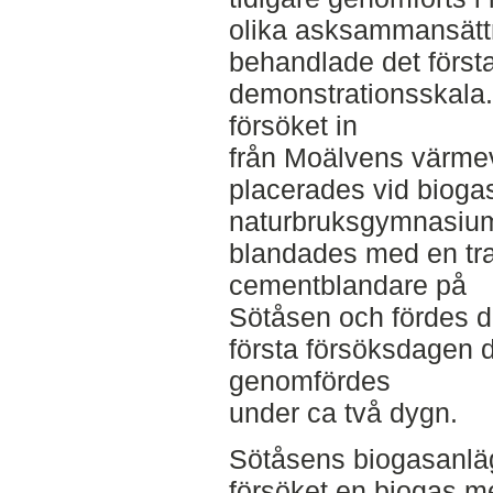
olika asksammansättn
behandlade det första
demonstrationsskala.
försöket in
från Moälvens värmev
placerades vid biog
naturbruksgymnasium
blandades med en tr
cementblandare på
Sötåsen och fördes däre
första försöksdagen 
genomfördes
under ca två dygn.
Sötåsens biogasanlä
försöket en biogas 