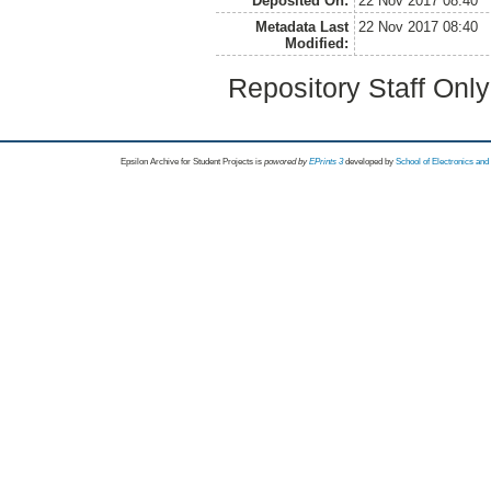
Deposited On:
22 Nov 2017 08:40
Metadata Last
22 Nov 2017 08:40
Modified:
Repository Staff Onl
Epsilon Archive for Student Projects is
powored by
EPrints 3
developed by
School of Electronics an