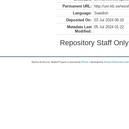
Permanent URL:
http://urn.kb.se/res
Language:
Swedish
Deposited On:
03 Jul 2024 06:10
Metadata Last
05 Jul 2024 01:22
Modified:
Repository Staff Onl
Epsilon Archive for Student Projects is
powored by
EPrints 3
developed by
School of Electronics an