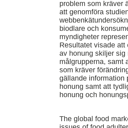
problem som kräver än
att genomföra studien
webbenkätundersöknin
biodlare och konsume
myndigheter represen
Resultatet visade att 
av honung skiljer sig
målgrupperna, samt at
som kräver förändring
gällande information 
honung samt att tydli
honung och honungsp
The global food mark
issues of food adulter