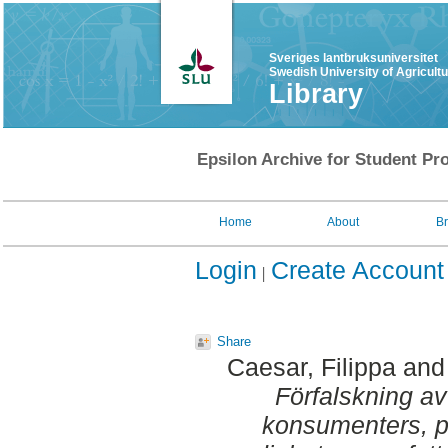
Sveriges lantbruksuniversitet
Swedish University of Agricult
Library
Epsilon Archive for Student Pro
Home
About
B
Login
Create Account
Share
Caesar, Filippa
an
Förfalskning a
konsumenters, p