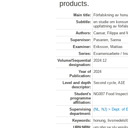
products.
Main title:
Förfalskning av hon
Subtitle:
en studie om konsum
uppfattning av förfal
Authors:
Caesar, Filippa
and
Supervisor:
Pasanen, Sanna
Examiner:
Eriksson, Mattias
Series:
Examensarbete / Inst
Volume/Sequential
2024:12
designation:
Year of
2024
Publication:
Level and depth
Second cycle, A1E
descriptor:
Student's
NG007 Food Inspecti
programme
affiliation:
Supervising
(NL, NJ) > Dept. of
department:
Keywords:
honung, livsmedelsfö
URN:NBN:
urn:nbn:se:slu:epsil