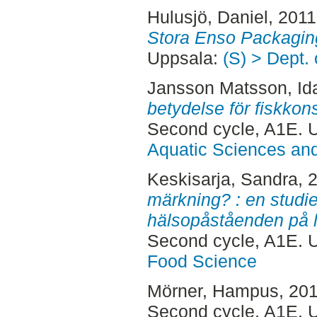
Hulusjö, Daniel
, 201
Stora Enso Packagin
Uppsala:
(S) > Dept.
Jansson Matsson, Id
betydelse för fiskkons
Second cycle, A1E. 
Aquatic Sciences an
Keskisarja, Sandra
, 
märkning? : en studie
hälsopåståenden på l
Second cycle, A1E. 
Food Science
Mörner, Hampus
, 20
Second cycle, A1E. 