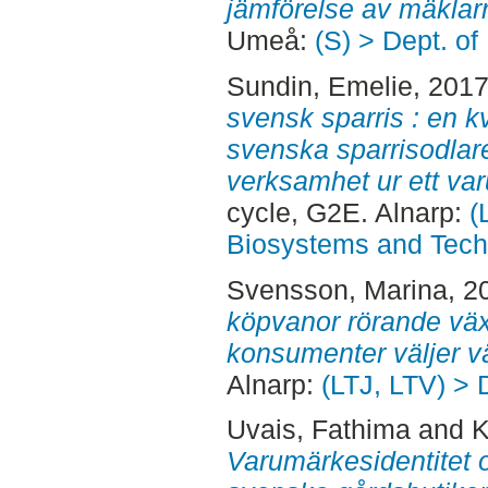
jämförelse av mäklarr
Umeå:
(S) > Dept. o
Sundin, Emelie
, 201
svensk sparris : en kv
svenska sparrisodlare
verksamhet ur ett va
cycle, G2E. Alnarp:
(
Biosystems and Tech
Svensson, Marina
, 2
köpvanor rörande växt
konsumenter väljer vä
Alnarp:
(LTJ, LTV) > 
Uvais, Fathima
and
K
Varumärkesidentitet 