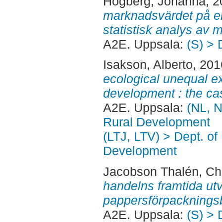
Högberg, Johanna
, 
marknadsvärdet på en
statistisk analys av 
A2E. Uppsala:
(S) > 
Isakson, Alberto
, 20
ecological unequal 
development : the cas
A2E. Uppsala:
(NL, N
Rural Development
(LTJ, LTV) > Dept. of
Development
Jacobson Thalén, Chr
handelns framtida ut
pappersförpacknings
A2E. Uppsala:
(S) > 