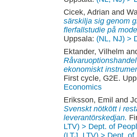
Cicek, Adrian
and
Wa
särskilja sig genom 
flerfallstudie på mod
Uppsala:
(NL, NJ) > 
Ektander, Vilhelm
an
Råvaruoptionshandel 
ekonomiskt instrument
First cycle, G2E. Up
Economics
Eriksson, Emil
and
J
Svenskt nötkött i rest
leverantörskedjan.
Fi
LTV) > Dept. of Peop
(LTJ, LTV) > Dept. o