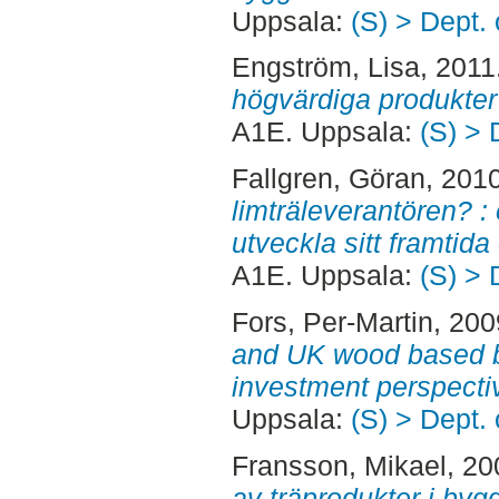
Uppsala:
(S) > Dept.
Engström, Lisa
, 2011
högvärdiga produkter
A1E. Uppsala:
(S) > 
Fallgren, Göran
, 201
limträleverantören? :
utveckla sitt framtid
A1E. Uppsala:
(S) > 
Fors, Per-Martin
, 20
and UK wood based b
investment perspecti
Uppsala:
(S) > Dept.
Fransson, Mikael
, 2
av träprodukter i byg