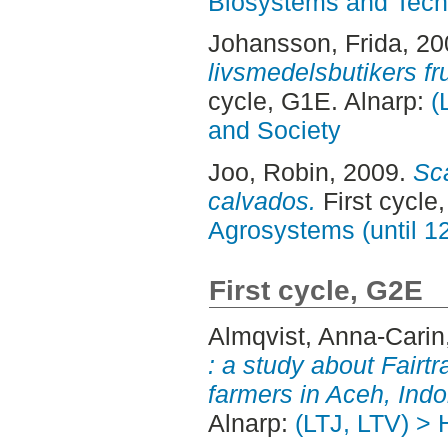
Biosystems and Tech
Johansson, Frida
, 2
livsmedelsbutikers fr
cycle, G1E. Alnarp:
(
and Society
Joo, Robin
, 2009.
Sc
calvados.
First cycle
Agrosystems (until 1
First cycle, G2E
Almqvist, Anna-Carin
: a study about Fairtr
farmers in Aceh, Indo
Alnarp:
(LTJ, LTV) > H