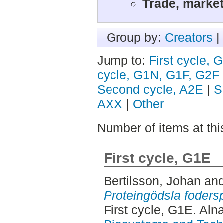
Trade, market
Group by:
Creators
|
Jump to:
First cycle, 
cycle, G1N, G1F, G2F
Second cycle, A2E
|
S
AXX
|
Other
Number of items at thi
First cycle, G1E
Bertilsson, Johan
an
Proteingödsla fodersp
First cycle, G1E. Aln