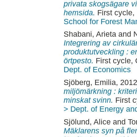
privata skogsägare vi
hemsida.
First cycle
School for Forest M
Shabani, Arieta
and
Integrering av cirkulä
produktutveckling : e
örtpesto.
First cycle,
Dept. of Economics
Sjöberg, Emilia
, 201
miljömärkning : kriteri
minskat svinn.
First 
> Dept. of Energy an
Sjölund, Alice
and
To
Mäklarens syn på fler