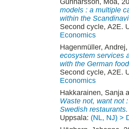
Gunnarsson, Moa
, 2
models : a multiple c
within the Scandinavi
Second cycle, A2E. 
Economics
Hagenmüller, Andrej
,
ecosystem services an
with the German food
Second cycle, A2E. 
Economics
Hakkarainen, Sanja
a
Waste not, want not :
Swedish restaurants.
Uppsala:
(NL, NJ) > 