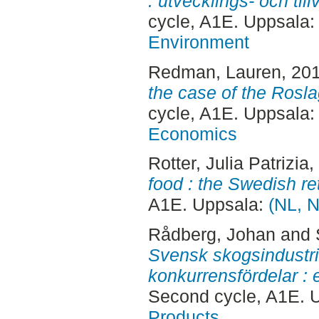
: utvecklings- och till
cycle, A1E. Uppsala
Environment
Redman, Lauren
, 20
the case of the Rosl
cycle, A1E. Uppsala
Economics
Rotter, Julia Patrizia
,
food : the Swedish re
A1E. Uppsala:
(NL, N
Rådberg, Johan
and
Svensk skogsindustri
konkurrensfördelar : 
Second cycle, A1E. 
Products