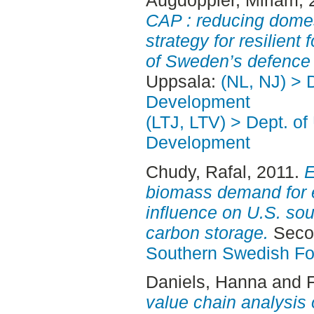
CAP : reducing domes
strategy for resilient
of Sweden’s defence 
Uppsala:
(NL, NJ) > 
Development
(LTJ, LTV) > Dept. of
Development
Chudy, Rafal
, 2011.
E
biomass demand for 
influence on U.S. sou
carbon storage.
Secon
Southern Swedish Fo
Daniels, Hanna
and
value chain analysis 