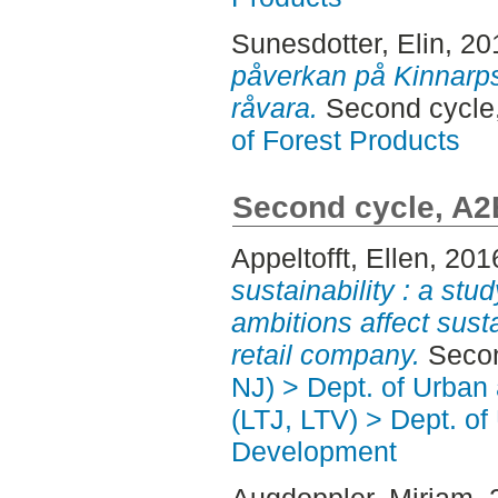
Sunesdotter, Elin
, 20
påverkan på Kinnarps 
råvara.
Second cycle
of Forest Products
Second cycle, A2
Appeltofft, Ellen
, 201
sustainability : a stu
ambitions affect sust
retail company.
Secon
NJ) > Dept. of Urban
(LTJ, LTV) > Dept. of
Development
Augdoppler, Miriam
,