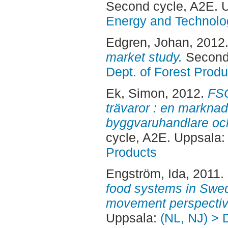
Second cycle, A2E. 
Energy and Technolo
Edgren, Johan
, 2012
market study.
Second 
Dept. of Forest Produ
Ek, Simon
, 2012.
FSC
trävaror : en markna
byggvaruhandlare oc
cycle, A2E. Uppsala
Products
Engström, Ida
, 2011.
food systems in Swed
movement perspectiv
Uppsala:
(NL, NJ) > 