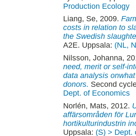
Production Ecology
Liang, Se
, 2009.
Farm
costs in relation to s
the Swedish slaughte
A2E. Uppsala:
(NL, N
Nilsson, Johanna
, 2
need, merit or self-in
data analysis onwhat
donors.
Second cycle
Dept. of Economics
Norlén, Mats
, 2012.
U
affärsområden för Lu
hortikulturindustrin 
Uppsala:
(S) > Dept.