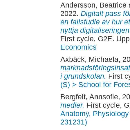
Andersson, Beatrice
2022.
Digitalt pass f
en fallstudie av hur e
nyttja digitaliseringen
First cycle, G2E. Up
Economics
Axbäck, Michaela
, 2
marknadsföringsinsats
i grundskolan.
First c
(S) > School for For
Bergfelt, Annsofie
, 2
medier.
First cycle, 
Anatomy, Physiology 
231231)