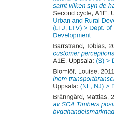
samt vilken syn de ha
Second cycle, A1E. 
Urban and Rural Dev
(LTJ, LTV) > Dept. of
Development
Barrstrand, Tobias
, 2
customer perceptions
A1E. Uppsala:
(S) > 
Blomlöf, Louise
, 201
inom transportbransc
Uppsala:
(NL, NJ) > 
Bränngård, Mattias
, 
av SCA Timbers posi
bygghandelsmarknad