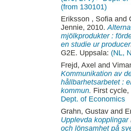
(from 130101)
Eriksson , Sofia
and
Jennie
, 2010.
Alterna
mjölkprodukter : förde
en studie ur producen
G2E. Uppsala:
(NL, 
Frejd, Axel
and
Viman
Kommunikation av d
hållbarhetsarbetet : e
kommun.
First cycle
Dept. of Economics
Grahn, Gustav
and
E
Upplevda kopplingar 
och lönsamhet på sv