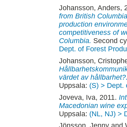
Johansson, Anders
, 
from British Columbia
production environme
competitiveness of wo
Columbia.
Second cy
Dept. of Forest Produ
Johansson, Cristophe
Hållbarhetskommunika
värdet av hållbarhet?
Uppsala:
(S) > Dept.
Joveva, Iva
, 2011.
In
Macedonian wine exp
Uppsala:
(NL, NJ) > 
Jönsson, Jenny
and