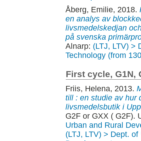
Åberg, Emilie
, 2018.
en analys av blockked
livsmedelskedjan och
på svenska primärpro
Alnarp:
(LTJ, LTV) > 
Technology (from 13
First cycle, G1N,
Friis, Helena
, 2013.
M
till : en studie av hur 
livsmedelsbutik i Upp
G2F or GXX ( G2F). 
Urban and Rural Dev
(LTJ, LTV) > Dept. of