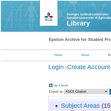
Sveriges lantbruksuniversitet
Swedish University of Agricult
Library
Epsilon Archive for Student Pro
Home
About
B
Login
Create Account
Up a level
Export as
Subject Areas
(15