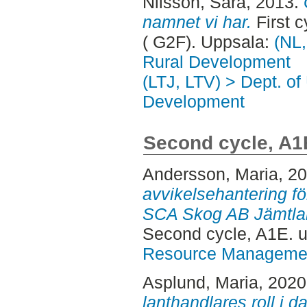
Nilsson, Sara
, 2013.
namnet vi har.
First 
( G2F). Uppsala:
(NL,
Rural Development
(LTJ, LTV) > Dept. of
Development
Second cycle, A1
Andersson, Maria
, 2
avvikelsehantering fö
SCA Skog AB Jämtlan
Second cycle, A1E.
Resource Manageme
Asplund, Maria
, 202
lanthandlares roll i