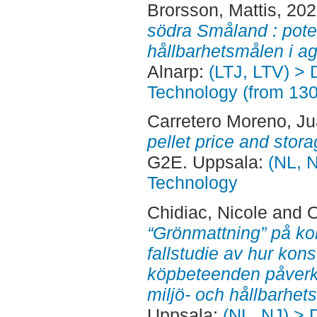
Brorsson, Mattis
, 20
södra Småland : poten
hållbarhetsmålen i a
Alnarp:
(LTJ, LTV) > 
Technology (from 13
Carretero Moreno, J
pellet price and stor
G2E. Uppsala:
(NL, N
Technology
Chidiac, Nicole
and
O
“Grönmattning” på k
fallstudie av hur kon
köpbeteenden påverk
miljö- och hållbarhet
Uppsala:
(NL, NJ) > 