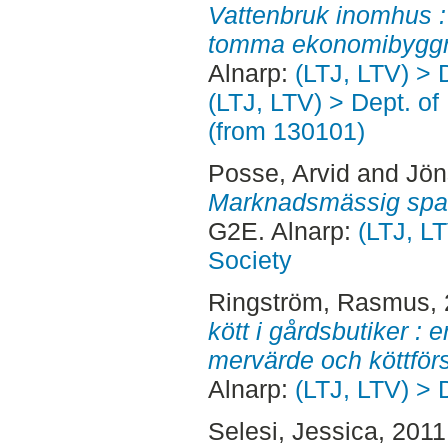
Vattenbruk inomhus : e
tomma ekonomibyggn
Alnarp:
(LTJ, LTV) > 
(LTJ, LTV) > Dept. o
(from 130101)
Posse, Arvid
and
Jön
Marknadsmässig spa
G2E. Alnarp:
(LTJ, L
Society
Ringström, Rasmus
,
kött i gårdsbutiker : 
mervärde och köttförs
Alnarp:
(LTJ, LTV) > 
Selesi, Jessica
, 201