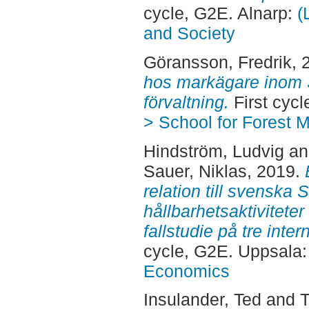
cycle, G2E. Alnarp:
(
and Society
Göransson, Fredrik
, 
hos markägare inom
förvaltning.
First cyc
> School for Forest
Hindström, Ludvig
a
Sauer, Niklas
, 2019.
relation till svenska
hållbarhetsaktiviteter 
fallstudie på tre inte
cycle, G2E. Uppsala
Economics
Insulander, Ted
and
T