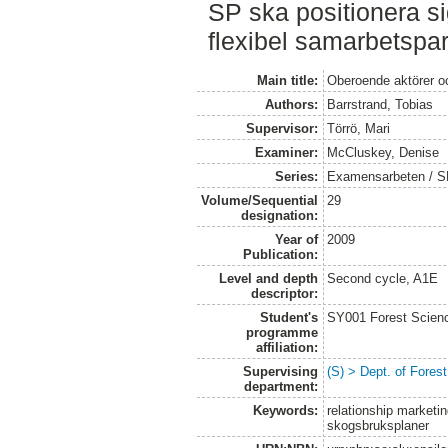
SP ska positionera 
flexibel samarbetspar
Main title:
Oberoende aktörer o
Authors:
Barrstrand, Tobias
Supervisor:
Törrö, Mari
Examiner:
McCluskey, Denise
Series:
Examensarbeten / SLU
Volume/Sequential
29
designation:
Year of
2009
Publication:
Level and depth
Second cycle, A1E
descriptor:
Student's
SY001 Forest Scien
programme
affiliation:
Supervising
(S) > Dept. of Fores
department:
Keywords:
relationship marketin
skogsbruksplaner