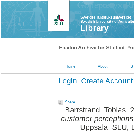
Sveriges lantbruksuniversitet
Swedish University of Agricult
Library
Epsilon Archive for Student Pro
Home
About
B
Login
Create Account
Share
Barrstrand, Tobias
, 
customer perceptions 
Uppsala: SLU, D