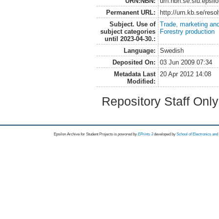
URN:NBN:
urn:nbn:se:slu:epsil
Permanent URL:
http://urn.kb.se/res
Subject. Use of
Trade, marketing and
subject categories
Forestry production
until 2023-04-30.:
Language:
Swedish
Deposited On:
03 Jun 2009 07:34
Metadata Last
20 Apr 2012 14:08
Modified:
Repository Staff Onl
Epsilon Archive for Student Projects is
powored by
EPrints 3
developed by
School of Electronics an