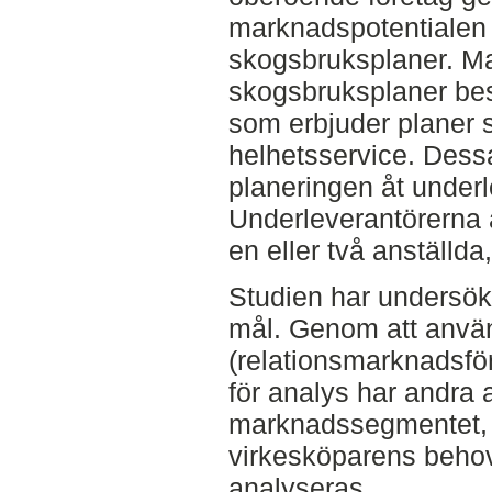
marknadspotentialen
skogsbruksplaner. M
skogsbruksplaner bes
som erbjuder planer 
helhetsservice. Dess
planeringen åt underl
Underleverantörerna 
en eller två anställda
Studien har undersö
mål. Genom att använ
(relationsmarknadsfö
för analys har andra 
marknadssegmentet,
virkesköparens behov
analyseras.