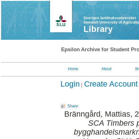
Sveriges lantbruksuniversitet
Swedish University of Agricult
Library
Epsilon Archive for Student Pro
Home
About
B
Login
Create Account
Share
Bränngård, Mattias
, 
SCA Timbers p
bygghandelsmark