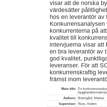
visar att de norska 
värdesätter pålitlighet
hos en leverantör av 
Konkurrensanalysen v
konkurrenterna på att
kvalitet till konkurren
intervjuerna visar at
en bra leverantör av 
god kvalitet, punktli
leveranser. För att S
konkurrenskraftig lev
främst inom leverantö
Main title:
En konkurrensanalys
bygghandelsmarkna
Authors:
Bränngård, Mattias
Supervisor:
Roos, Anders