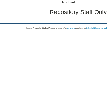
Modified:
Repository Staff Onl
Epsilon Archive for Student Projects is
powored by
EPrints 3
developed by
School of Electronics an