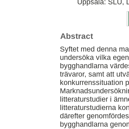
Uppsala: SLU, D
Abstract
Syftet med denna ma
undersöka vilka ege
bygghandlarna värdes
trävaror, samt att ut
konkurrenssituation 
Marknadsundersökning
litteraturstudier i äm
litteraturstudierna k
därefter genomfördes
bygghandlarna genom