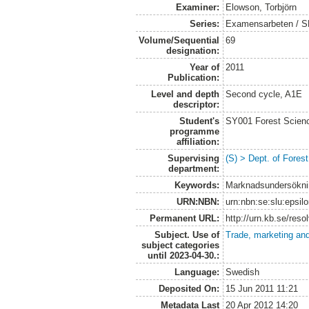
Examiner:
Elowson, Torbjörn
Series:
Examensarbeten / SLU
Volume/Sequential
69
designation:
Year of
2011
Publication:
Level and depth
Second cycle, A1E
descriptor:
Student's
SY001 Forest Scien
programme
affiliation:
Supervising
(S) > Dept. of Fores
department:
Keywords:
Marknadsundersöknin
URN:NBN:
urn:nbn:se:slu:epsil
Permanent URL:
http://urn.kb.se/res
Subject. Use of
Trade, marketing and
subject categories
until 2023-04-30.:
Language:
Swedish
Deposited On:
15 Jun 2011 11:21
Metadata Last
20 Apr 2012 14:20