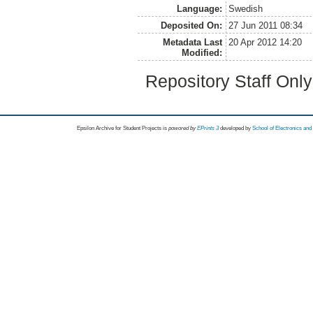
Language:
Swedish
Deposited On:
27 Jun 2011 08:34
Metadata Last
20 Apr 2012 14:20
Modified:
Repository Staff Onl
Epsilon Archive for Student Projects is
powored by
EPrints 3
developed by
School of Electronics an