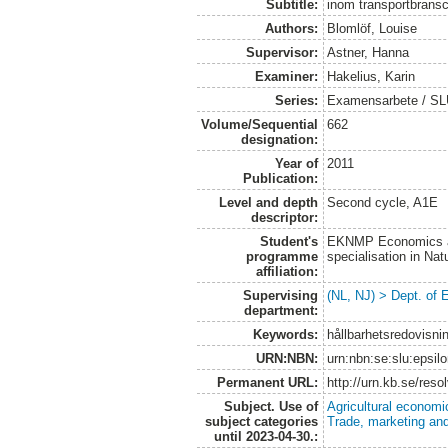
Subtitle:
inom transportbrans
Authors:
Blomlöf, Louise
Supervisor:
Astner, Hanna
Examiner:
Hakelius, Karin
Series:
Examensarbete / SLU
Volume/Sequential
662
designation:
Year of
2011
Publication:
Level and depth
Second cycle, A1E
descriptor:
Student's
EKNMP Economics an
programme
specialisation in N
affiliation:
Supervising
(NL, NJ) > Dept. of
department:
Keywords:
hållbarhetsredovisnin
URN:NBN:
urn:nbn:se:slu:epsil
Permanent URL:
http://urn.kb.se/res
Subject. Use of
Agricultural economi
subject categories
Trade, marketing and
until 2023-04-30.: