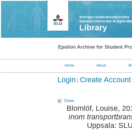
Sveriges lantbruksuniversitet
Swedish University of Agricult
Library
Epsilon Archive for Student Pro
Home
About
B
Login
Create Account
Share
Blomlöf, Louise
, 20
inom transportbran
Uppsala: SLU