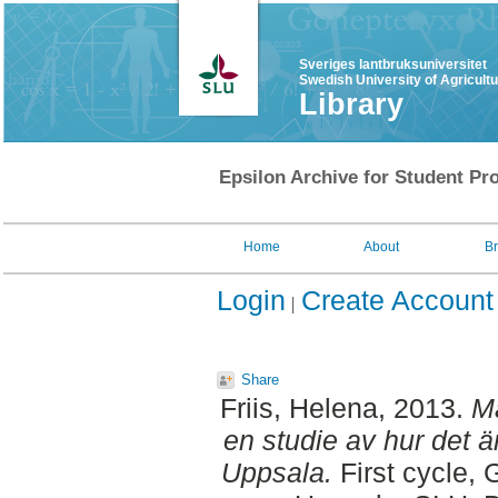
Sveriges lantbruksuniversitet
Swedish University of Agricult
Library
Epsilon Archive for Student Pro
Home
About
B
Login
Create Account
Share
Friis, Helena
, 2013.
Ma
en studie av hur det är
Uppsala.
First cycle,