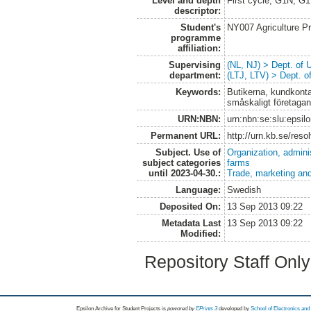
Level and depth
First cycle, G1N, G
descriptor:
Student's
NY007 Agriculture 
programme
affiliation:
Supervising
(NL, NJ) > Dept. of
department:
(LTJ, LTV) > Dept. 
Keywords:
Butikerna, kundkontak
småskaligt företaga
URN:NBN:
urn:nbn:se:slu:epsil
Permanent URL:
http://urn.kb.se/res
Subject. Use of
Organization, admini
subject categories
farms
until 2023-04-30.:
Trade, marketing and
Language:
Swedish
Deposited On:
13 Sep 2013 09:22
Metadata Last
13 Sep 2013 09:22
Modified:
Repository Staff Onl
Epsilon Archive for Student Projects is
powored by
EPrints 3
developed by
School of Electronics an