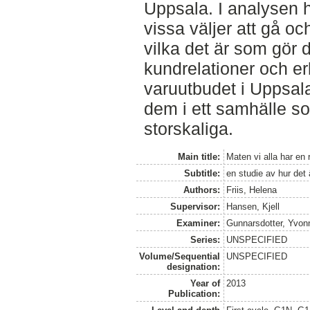
Uppsala. I analysen ha
vissa väljer att gå oc
vilka det är som gör
kundrelationer och e
varuutbudet i Uppsala
dem i ett samhälle s
storskaliga.
Main title:
Maten vi alla har en re
Subtitle:
en studie av hur det 
Authors:
Friis, Helena
Supervisor:
Hansen, Kjell
Examiner:
Gunnarsdotter, Yvon
Series:
UNSPECIFIED
Volume/Sequential
UNSPECIFIED
designation:
Year of
2013
Publication: