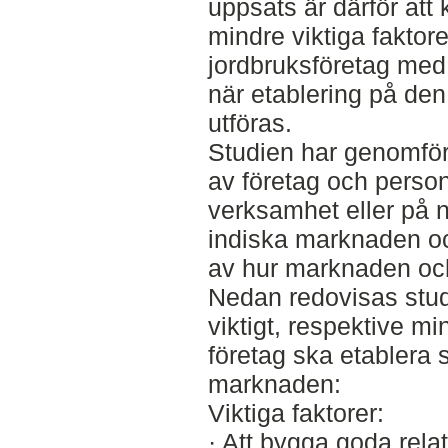
uppsats är därför att 
mindre viktiga faktor
jordbruksföretag med
när etablering på de
utföras.
Studien har genomfört
av företag och perso
verksamhet eller på n
indiska marknaden oc
av hur marknaden och
Nedan redovisas stud
viktigt, respektive min
företag ska etablera 
marknaden:
Viktiga faktorer:
· Att bygga goda relat