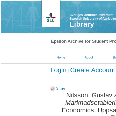
Sveriges lantbruksuniversitet
Swedish University of Agricult
Library
Epsilon Archive for Student Pro
Home
About
B
Login
Create Account
Share
Nilsson, Gustav
Marknadsetablerin
Economics, Uppsal