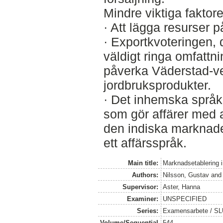
Mindre viktiga faktore
· Att lägga resurser 
· Exportkvoteringen,
väldigt ringa omfattni
påverka Väderstad-v
jordbruksprodukter.
· Det inhemska språket
som gör affärer med 
den indiska marknad
ett affärsspråk.
Main title:
Marknadsetablering i
Authors:
Nilsson, Gustav
an
Supervisor:
Aster, Hanna
Examiner:
UNSPECIFIED
Series:
Examensarbete / SLU
Volume/Sequential
544