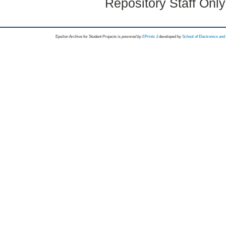
Repository Staff Onl
Epsilon Archive for Student Projects is
powored by
EPrints 3
developed by
School of Electronics an