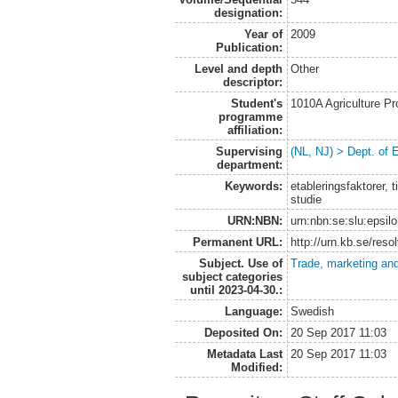
designation:
Year of
2009
Publication:
Level and depth
Other
descriptor:
Student's
1010A Agriculture P
programme
affiliation:
Supervising
(NL, NJ) > Dept. of
department:
Keywords:
etableringsfaktorer, t
studie
URN:NBN:
urn:nbn:se:slu:epsil
Permanent URL:
http://urn.kb.se/res
Subject. Use of
Trade, marketing and
subject categories
until 2023-04-30.:
Language:
Swedish
Deposited On:
20 Sep 2017 11:03
Metadata Last
20 Sep 2017 11:03
Modified: