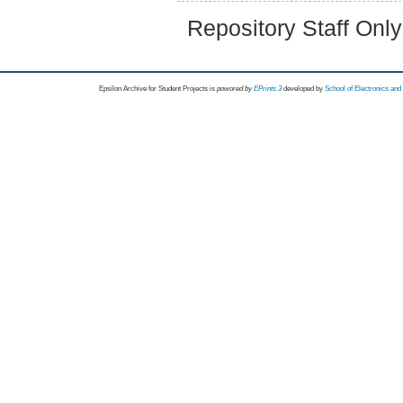
Repository Staff Onl
Epsilon Archive for Student Projects is
powored by
EPrints 3
developed by
School of Electronics an