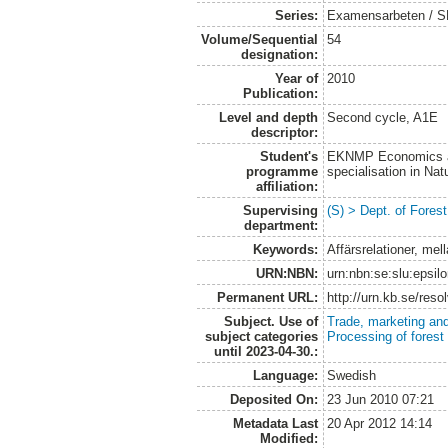
Series:
Examensarbeten / SLU
Volume/Sequential
54
designation:
Year of
2010
Publication:
Level and depth
Second cycle, A1E
descriptor:
Student's
EKNMP Economics an
programme
specialisation in N
affiliation:
Supervising
(S) > Dept. of Fores
department:
Keywords:
Affärsrelationer, me
URN:NBN:
urn:nbn:se:slu:epsil
Permanent URL:
http://urn.kb.se/res
Subject. Use of
Trade, marketing and
subject categories
Processing of forest
until 2023-04-30.:
Language:
Swedish
Deposited On:
23 Jun 2010 07:21
Metadata Last
20 Apr 2012 14:14
Modified: