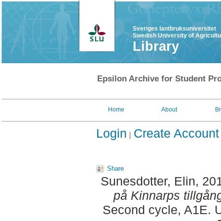
Sveriges lantbruksuniversitet
Swedish University of Agricult
Library
Epsilon Archive for Student Pro
Home
About
B
Login
Create Account
Share
Sunesdotter, Elin
, 20
på Kinnarps tillgån
Second cycle, A1E. U