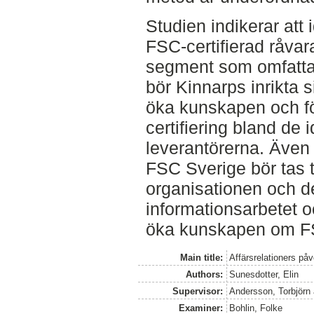
Studien indikerar att 
FSC-certifierad råvara
segment som omfattas
bör Kinnarps inrikta s
öka kunskapen och för
certifiering bland de
leverantörerna. Äve
FSC Sverige bör tas t
organisationen och d
informationsarbetet 
öka kunskapen om FSC
Main title:
Affärsrelationers påv
Authors:
Sunesdotter, Elin
Supervisor:
Andersson, Torbjörn
Examiner:
Bohlin, Folke