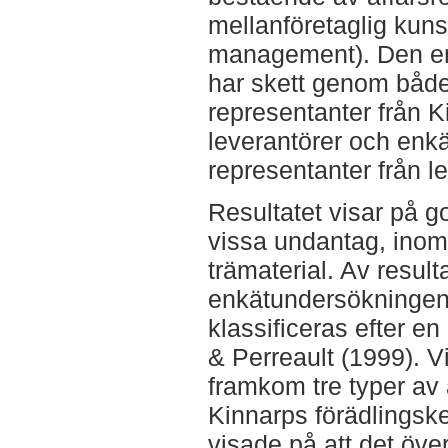
mellanföretaglig kun
management). Den em
har skett genom både
representanter från 
leverantörer och enk
representanter från l
Resultatet visar på g
vissa undantag, inom
trämaterial. Av resulta
enkätundersökningen 
klassificeras efter 
& Perreault (1999). V
framkom tre typer av 
Kinnarps förädlingsked
visade på att det över