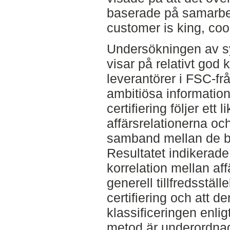
baserade på samarbet
customer is king, co
Undersökningen av sy
visar på relativt god
leverantörer i FSC-fr
ambitiösa informatio
certifiering följer et
affärsrelationerna oc
samband mellan de b
Resultatet indikerade 
korrelation mellan aff
generell tillfredsstä
certifiering och att d
klassificeringen enli
metod är underordnad