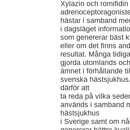
Xylazin och romifidi
adrenoceptoragonister
hästar i samband me
i dagsläget informat
som genererar bäst k
eller om det finns an
resultat. Många tidig
gjorda utomlands oc
ämnet i förhållande ti
svenska hästsjukhus.
därför att
ta reda på vilka sed
används i samband m
hästsjukhus
i Sverige samt om n
genererar bättre kval