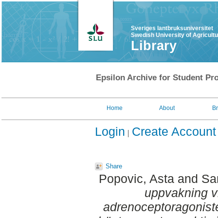
Sveriges lantbruksuniversitet
Swedish University of Agricult
Library
Epsilon Archive for Student Pro
Home
About
B
Login
Create Account
Share
Popovic, Asta
and
Sa
uppvakning v
adrenoceptoragoniste