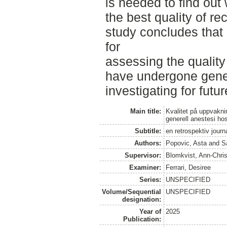
is needed to find out
the best quality of re
study concludes that
for
assessing the quality
have undergone gene
investigating for futu
Main title:
Kvalitet på uppvakni
generell anestesi ho
Subtitle:
en retrospektiv jour
Authors:
Popovic, Asta
and
S
Supervisor:
Blomkvist, Ann-Chris
Examiner:
Ferrari, Desiree
Series:
UNSPECIFIED
Volume/Sequential
UNSPECIFIED
designation:
Year of
2025
Publication: