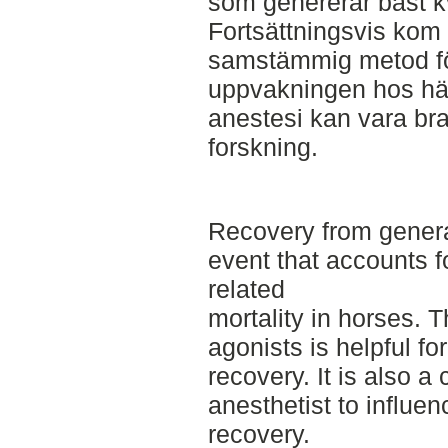
som genererar bäst k
Fortsättningsvis kom s
samstämmig metod för
uppvakningen hos hä
anestesi kan vara bra
forskning.
Recovery from general
event that accounts f
related
mortality in horses. 
agonists is helpful fo
recovery. It is also a
anesthetist to influe
recovery.