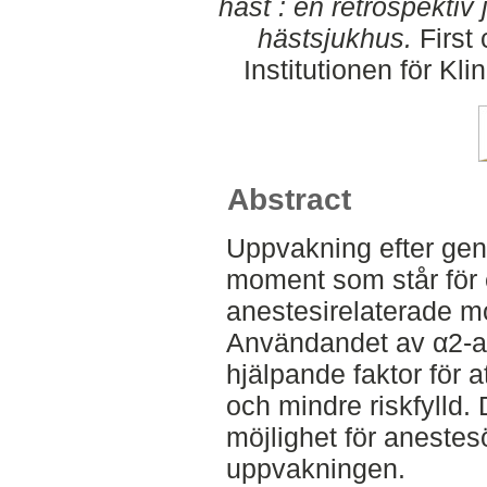
häst : en retrospektiv
hästsjukhus.
First
Institutionen för K
Abstract
Uppvakning efter gener
moment som står för 
anestesirelaterade mo
Användandet av α2-a
hjälpande faktor för 
och mindre riskfylld.
möjlighet för anestes
uppvakningen.