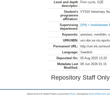
Level and depth
First cycle, G2E
descriptor:
Student's
VY010 Veterinary N
programme
affiliation:
Supervising
(VH) > Institutionen
department:
Keywords:
anestesi, romifidin, 
URN:NBN:
urn:nbn:se:slu:epsil
Permanent URL:
http://urn.kb.se/res
Language:
Swedish
Deposited On:
05 Aug 2025 13:20
Metadata Last
08 Jun 2026 01:15
Modified:
Repository Staff Onl
Epsilon Archive for Student Projects is
powored by
EPrints 3
developed by
School of Electronics an