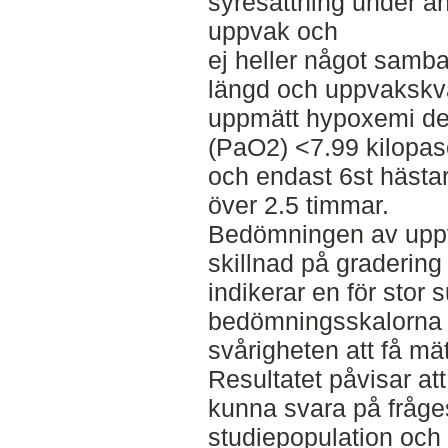
syresättning under an
uppvak och
ej heller något samb
längd och uppvakskva
uppmätt hypoxemi det 
(PaO2) <7.99 kilopas
och endast 6st hästa
över 2.5 timmar.
Bedömningen av uppv
skillnad på gradering
indikerar en för stor 
bedömningsskalorna f
svårigheten att få mätb
Resultatet påvisar att
kunna svara på fråge
studiepopulation och