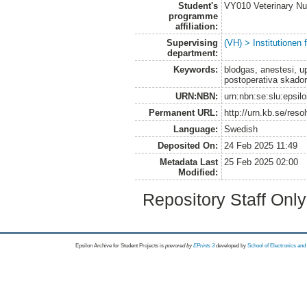
Student's
VY010 Veterinary N
programme
affiliation:
Supervising
(VH) > Institutionen
department:
Keywords:
blodgas, anestesi, up
postoperativa skado
URN:NBN:
urn:nbn:se:slu:epsil
Permanent URL:
http://urn.kb.se/res
Language:
Swedish
Deposited On:
24 Feb 2025 11:49
Metadata Last
25 Feb 2025 02:00
Modified:
Repository Staff Onl
Epsilon Archive for Student Projects is
powored by
EPrints 3
developed by
School of Electronics an