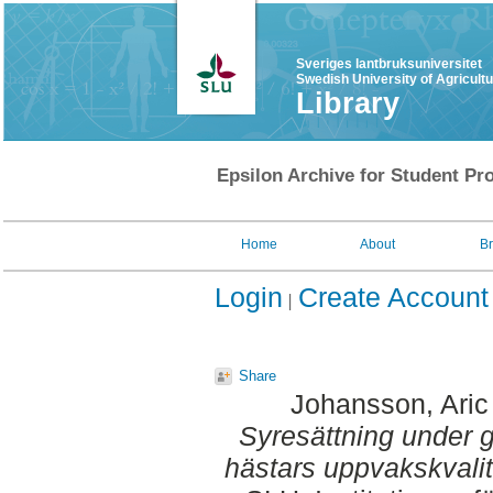
Sveriges lantbruksuniversitet
Swedish University of Agricult
Library
Epsilon Archive for Student Pro
Home
About
B
Login
Create Account
Share
Johansson, Aric
Syresättning under gen
hästars uppvakskvalit