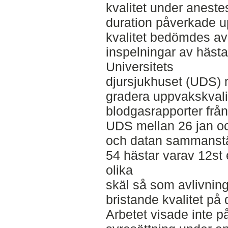
kvalitet under anest
duration påverkade u
kvalitet bedömdes av
inspelningar av hästa
Universitets
djursjukhuset (UDS) m
gradera uppvakskvali
blodgasrapporter frå
UDS mellan 26 jan o
och datan sammanstäl
54 hästar varav 12st
olika
skäl så som avlivning
bristande kvalitet på 
Arbetet visade inte 