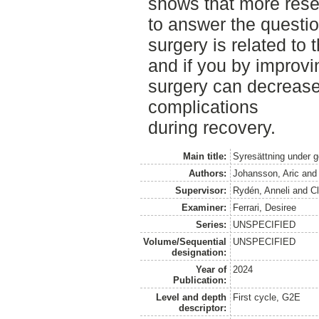
shows that more rese
to answer the questio
surgery is related to 
and if you by improvi
surgery can decrease 
complications
during recovery.
Main title:
Syresättning under ge
Authors:
Johansson, Aric
an
Supervisor:
Rydén, Anneli
and
C
Examiner:
Ferrari, Desiree
Series:
UNSPECIFIED
Volume/Sequential
UNSPECIFIED
designation:
Year of
2024
Publication:
Level and depth
First cycle, G2E
descriptor: