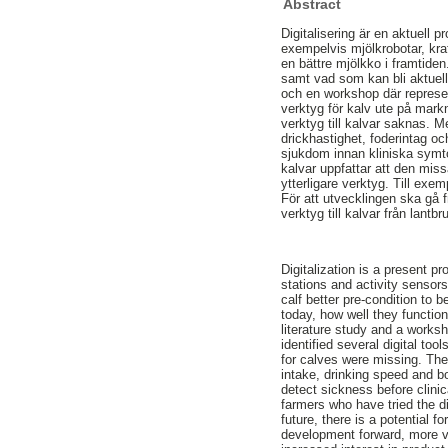
Abstract
Digitalisering är en aktuell 
exempelvis mjölkrobotar, kra
en bättre mjölkko i framtiden.
samt vad som kan bli aktuell
och en workshop där represent
verktyg för kalv ute på mark
verktyg till kalvar saknas. M
drickhastighet, foderintag oc
sjukdom innan kliniska symto
kalvar uppfattar att den missa
ytterligare verktyg. Till exe
För att utvecklingen ska gå f
verktyg till kalvar från lant
Digitalization is a present p
stations and activity sensor
calf better pre-condition to 
today, how well they function
literature study and a worksh
identified several digital to
for calves were missing. The 
intake, drinking speed and 
detect sickness before clini
farmers who have tried the di
future, there is a potential 
development forward, more va