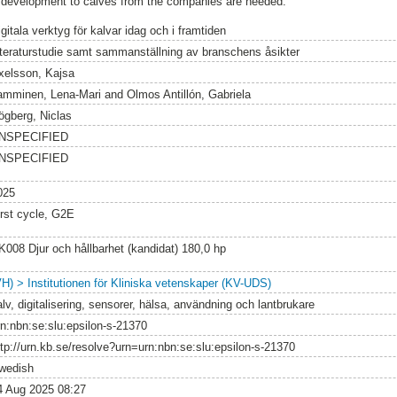
ct development to calves from the companies are needed.
gitala verktyg för kalvar idag och i framtiden
itteraturstudie samt sammanställning av branschens åsikter
xelsson, Kajsa
amminen, Lena-Mari
and
Olmos Antillón, Gabriela
ögberg, Niclas
NSPECIFIED
NSPECIFIED
025
irst cycle, G2E
K008 Djur och hållbarhet (kandidat) 180,0 hp
VH) > Institutionen för Kliniska vetenskaper (KV-UDS)
lv, digitalisering, sensorer, hälsa, användning och lantbrukare
rn:nbn:se:slu:epsilon-s-21370
ttp://urn.kb.se/resolve?urn=urn:nbn:se:slu:epsilon-s-21370
wedish
4 Aug 2025 08:27