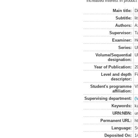
increased interest in produ
Main title:
Di
Subtitle:
l
Authors:
A
Supervisor:
T
Examiner:
H
Series:
U
Volume/Sequential
U
designation:
Year of Publication:
2
Level and depth
F
descriptor:
Student's programme
V
affiliation:
Supervising department:
(
Keywords:
ka
URN:NBN:
u
Permanent URL:
h
Language:
S
Deposited On:
1