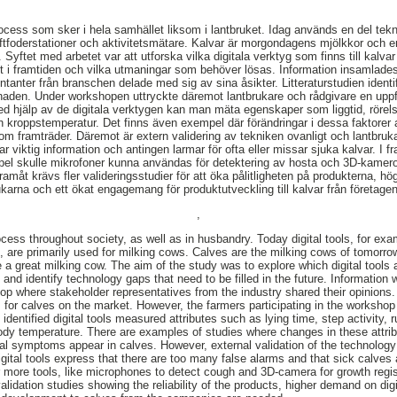
process som sker i hela samhället liksom i lantbruket. Idag används en del tekni
ftfoderstationer och aktivitetsmätare. Kalvar är morgondagens mjölkkor och e
 Syftet med arbetet var att utforska vilka digitala verktyg som finns till kalvar
t i framtiden och vilka utmaningar som behöver lösas. Information insamlades
anter från branschen delade med sig av sina åsikter. Litteraturstudien identifi
naden. Under workshopen uttryckte däremot lantbrukare och rådgivare en uppfa
ed hjälp av de digitala verktygen kan man mäta egenskaper som liggtid, rörelse,
h kroppstemperatur. Det finns även exempel där förändringar i dessa faktorer an
m framträder. Däremot är extern validering av tekniken ovanligt och lantbrukar
r viktig information och antingen larmar för ofta eller missar sjuka kalvar. I fr
mpel skulle mikrofoner kunna användas för detektering av hosta och 3D-kameror f
ramåt krävs fler valideringsstudier för att öka pålitligheten på produkterna, hög
brukarna och ett ökat engagemang för produktutveckling till kalvar från företagen
,
rocess throughout society, as well as in husbandry. Today digital tools, for ex
s, are primarily used for milking cows. Calves are the milking cows of tomorr
be a great milking cow. The aim of the study was to explore which digital tools 
 and identify technology gaps that need to be filled in the future. Information
op where stakeholder representatives from the industry shared their opinions. 
ols for calves on the market. However, the farmers participating in the workshop
identified digital tools measured attributes such as lying time, step activity, 
body temperature. There are examples of studies where changes in these attri
cal symptoms appear in calves. However, external validation of the technology 
gital tools express that there are too many false alarms and that sick calves 
for more tools, like microphones to detect cough and 3D-camera for growth regi
lidation studies showing the reliability of the products, higher demand on dig