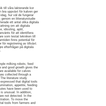
k till våra lakterande kor
n bra uppväxt för kalven ger
 idag, hur väl de fungerar
 genom en litteraturstudie
erade ett antal olika digitala
ttning om att digitala
 idissling, aptit,
vänts för att identifiera
e som testat tekniken till
amtiden finns potential för
ör registrering av tillväxt.
re efterfrågan på digitala
.
ample milking robots, feed
ow and good growth gives the
are available for calves
 was collected through a
The literature study
 expressed that digital tools
rumination, appetite, feeding
butes have been used to
is unusual. In addition,
are not detected. In the
stration. To move the
ital tools from farmers and