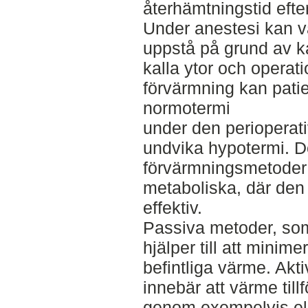
återhämtningstid efte
Under anestesi kan v
uppstå på grund av k
kalla ytor och operat
förvärmning kan patie
normotermi
under den perioperati
undvika hypotermi. De
förvärmningsmetoder;
metaboliska, där den
effektiv.
Passiva metoder, som 
hjälper till att minim
befintliga värme. Ak
innebär att värme tillf
genom exempelvis el