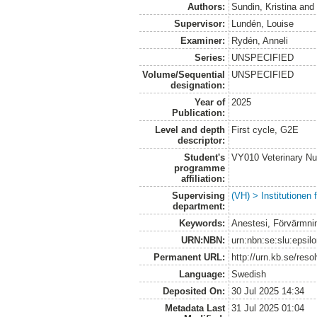
Authors:
Sundin, Kristina
an
Supervisor:
Lundén, Louise
Examiner:
Rydén, Anneli
Series:
UNSPECIFIED
Volume/Sequential
UNSPECIFIED
designation:
Year of
2025
Publication:
Level and depth
First cycle, G2E
descriptor:
Student's
VY010 Veterinary N
programme
affiliation:
Supervising
(VH) > Institutionen
department:
Keywords:
Anestesi, Förvärmnin
URN:NBN:
urn:nbn:se:slu:epsil
Permanent URL:
http://urn.kb.se/res
Language:
Swedish
Deposited On:
30 Jul 2025 14:34
Metadata Last
31 Jul 2025 01:04