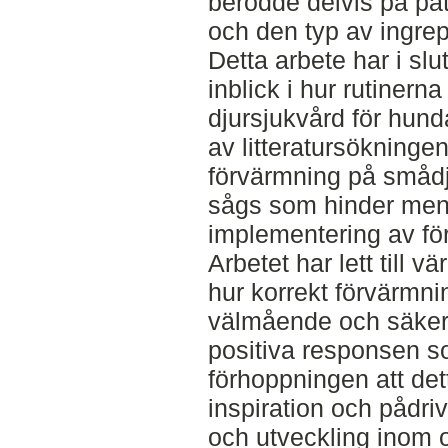
berodde delvis på pa
och den typ av ingre
Detta arbete har i slu
inblick i hur rutinern
djursjukvård för hund
av litteratursökningen
förvärmning på smådju
sågs som hinder men 
implementering av för
Arbetet har lett till v
hur korrekt förvärmni
välmående och säkerh
positiva responsen s
förhoppningen att de
inspiration och pådri
och utveckling inom 