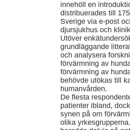
innehöll en introdukt
distribuerades till 17
Sverige via e-post o
djursjukhus och klinik
Utöver enkätundersö
grundläggande littera
och analysera forskni
förvärmning av hundar
förvärmning av hundar
behövde utökas till ka
humanvården.
De flesta respondent
patienter ibland, dock
synen på om förvärmn
olika yrkesgrupperna.