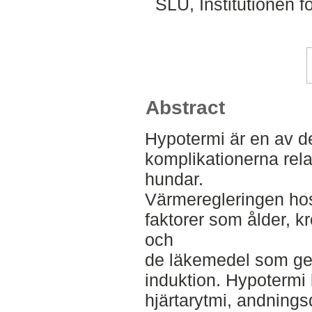
SLU, Institutionen f
Abstract
Hypotermi är en av d
komplikationerna rela
hundar.
Värmeregleringen ho
faktorer som ålder, k
och
de läkemedel som ge
induktion. Hypotermi 
hjärtarytmi, andning