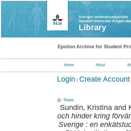
Sveriges lantbruksuniversitet
Swedish University of Agricult
Library
Epsilon Archive for Student Pro
Home
About
B
Login
Create Account
Share
Sundin, Kristina
and
och hinder kring förvä
Sverige : en enkätstud