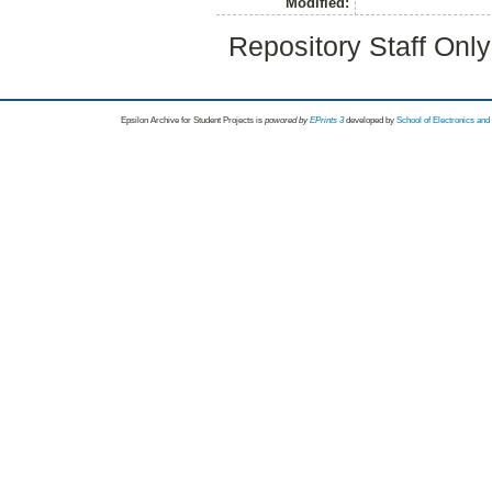
Modified:
Repository Staff Onl
Epsilon Archive for Student Projects is
powored by
EPrints 3
developed by
School of Electronics an