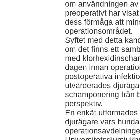
om användningen av 
preoperativt har visat
dess förmåga att mins
operationsområdet.
Syftet med detta kand
om det finns ett sa
med klorhexidinscha
dagen innan operatio
postoperativa infekti
utvärderades djuräga
schamponering från b
perspektiv.
En enkät utformades o
djurägare vars hunda
operationsavdelning
Universitetsdjursjuk