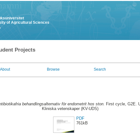
uksuniversitet
ity of Agricultural Sciences
y
udent Projects
About
Browse
Search
tibiotikafria behandlingsalternativ för endometrit hos ston.
First cycle, G2E. U
Kliniska vetenskaper (KV-UDS)
PDF
761kB