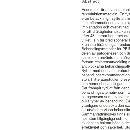
Abstract
Endometrit är en vanlig orsa
reproduktionsmedicin. En fys
efter betäckning i syfte att 
inte inflammationen av sig sjä
implantation och överlevnad
för att dräktigheten ska kun
efter 48 timmar har stoet dr
vilket i sin tur predisponera
kroniska förändringar i endom
Behandlingsmetoder för PBIE
delen av patogenesen och de 
antibiotika använts rutinmäs
fortsatt resistensutveckling 
antibiotikafria behandlingsalt
Syftet med denna litteraturst
behandlingsrekommendationer 
ston. I litteraturstudien pre
och hormonbehandlingar.
Det framgår tydligt från denna
behandlingsalternativ som f
patogenesen som involverar 
olika typer av behandling. D
ytterligare undersöka den e
att utvärdera vissa behandlin
Sammanfattningsvis finns ett 
hos ston tillgängliga och fle
evidensen bakom både äldre 
effektivitet och säkerhet. Ut