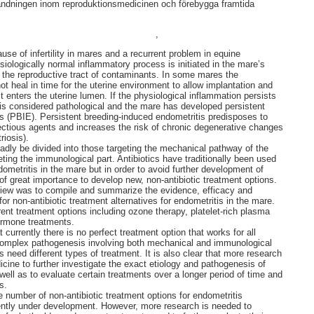
ändningen inom reproduktionsmedicinen och förebygga framtida
,
se of infertility in mares and a recurrent problem in equine
iologically normal inflammatory process is initiated in the mare’s
ar the reproductive tract of contaminants. In some mares the
t heal in time for the uterine environment to allow implantation and
t enters the uterine lumen. If the physiological inflammation persists
n is considered pathological and the mare has developed persistent
s (PBIE). Persistent breeding-induced endometritis predisposes to
ctious agents and increases the risk of chronic degenerative changes
iosis).
dly be divided into those targeting the mechanical pathway of the
ting the immunological part. Antibiotics have traditionally been used
dometritis in the mare but in order to avoid further development of
s of great importance to develop new, non-antibiotic treatment options.
review was to compile and summarize the evidence, efficacy and
r non-antibiotic treatment alternatives for endometritis in the mare.
rent treatment options including ozone therapy, platelet-rich plasma
ormone treatments.
at currently there is no perfect treatment option that works for all
complex pathogenesis involving both mechanical and immunological
ls need different types of treatment. It is also clear that more research
icine to further investigate the exact etiology and pathogenesis of
well as to evaluate certain treatments over a longer period of time and
s.
ge number of non-antibiotic treatment options for endometritis
rently under development. However, more research is needed to