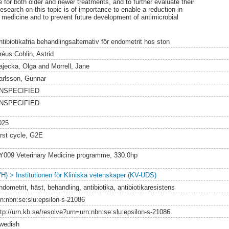
 for both older and newer treatments, and to further evaluate their
research on this topic is of importance to enable a reduction in
e medicine and to prevent future development of antimicrobial
tibiotikafria behandlingsalternativ för endometrit hos ston
réus Cohlin, Astrid
ajecka, Olga
and
Morrell, Jane
arlsson, Gunnar
NSPECIFIED
NSPECIFIED
025
irst cycle, G2E
Y009 Veterinary Medicine programme, 330.0hp
VH) > Institutionen för Kliniska vetenskaper (KV-UDS)
dometrit, häst, behandling, antibiotika, antibiotikaresistens
rn:nbn:se:slu:epsilon-s-21086
ttp://urn.kb.se/resolve?urn=urn:nbn:se:slu:epsilon-s-21086
wedish