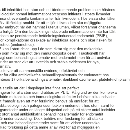
k till infertilitet hos ston och ett återkommande problem inom hästens
iologiskt normal inflammationsprcocess initieras i stoets livmoder
rensa ut eventuella kontaminanter från livmodern. Hos vissa ston läker
lv tillräckligt snabbt för att miljön i livmodern ska möjliggöra
 av embryot när det hamnat i uteruslumen, vilket försämrar chanserna
na fortgå. Om den betäckningsinducerade inflammationen inte har läkt
abbats av persisterande betäckningsinducerad endometrit (PBIE),
r för komplikationer orsakade av infektiösa agens och ökar risken för
etriet (endometrios).
 kan i stort delas upp i de som riktar sig mot den mekaniska
som riktar sig mot den immunologiska delen. Traditionellt har
sigt som behandlingsalternativ mot endometrit men för att undvika
är det av stor vikt att utveckla och stärka evidensen för nya,
ernativ.
udie var att sammanställa evidens, effektivitet och
för olika antibiotikafria behandlingsalternativ för endometrit hos
senteras 17 olika behandlingsalternativ, däribland ozonterapi, platelet-rich pla
 studie att det i dagsläget inte finns ett perfekt
ungerar för alla ston som drabbas av PBIE. På grund av den komplexa
både mekaniska och immunologiska defekter behöver olika individer
et framgår även att mer forskning behövs på området för att
xakta etiologin och patogenesen bakom endometrit hos ston, samt för
gsmetoder under en längre tidsperiod och på ett större antal individer.
stort antal antibiotikafria behandlingsalternativ för endometrit
r är under utveckling. Dock behövs mer forskning för att stärka
och nya behandlingsmetoder samt för att vidare undersöka
ökad forskning på detta ämne är av vikt för att möjliggöra en