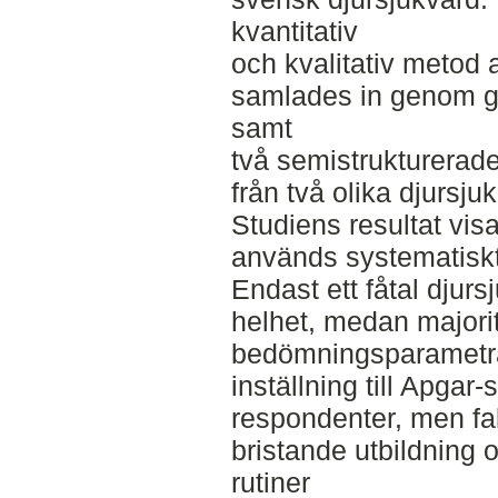
kvantitativ
och kvalitativ metod 
samlades in genom g
samt
två semistrukturerade
från två olika djursju
Studiens resultat vis
används systematiskt
Endast ett fåtal djurs
helhet, medan majori
bedömningsparametrar
inställning till Apgar
respondenter, men fak
bristande utbildning 
rutiner