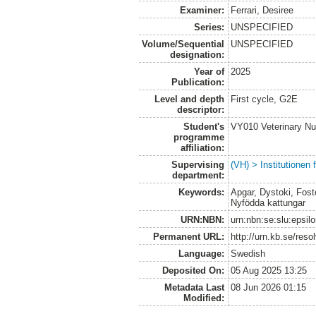
Examiner:
Ferrari, Desiree
Series:
UNSPECIFIED
Volume/Sequential
UNSPECIFIED
designation:
Year of
2025
Publication:
Level and depth
First cycle, G2E
descriptor:
Student's
VY010 Veterinary N
programme
affiliation:
Supervising
(VH) > Institutionen
department:
Keywords:
Apgar, Dystoki, Foste
Nyfödda kattungar
URN:NBN:
urn:nbn:se:slu:epsil
Permanent URL:
http://urn.kb.se/res
Language:
Swedish
Deposited On:
05 Aug 2025 13:25
Metadata Last
08 Jun 2026 01:15
Modified: