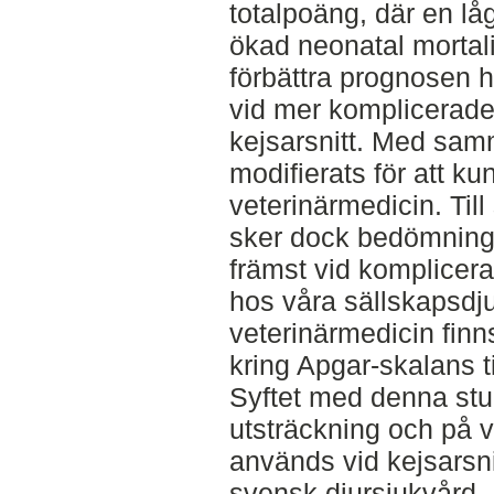
totalpoäng, där en l
ökad neonatal mortali
förbättra prognosen h
vid mer komplicerade
kejsarsnitt. Med sam
modifierats för att k
veterinärmedicin. Til
sker dock bedömning
främst vid komplicera
hos våra sällskapsdj
veterinärmedicin fin
kring Apgar-skalans t
Syftet med denna stud
utsträckning och på v
används vid kejsarsni
svensk djursjukvård.