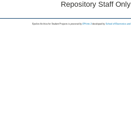
Repository Staff Onl
Epsilon Archive for Student Projects is
powored by
EPrints 3
developed by
School of Electronics an