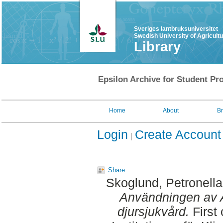
Sveriges lantbruksuniversitet
Swedish University of Agricult
Library
Epsilon Archive for Student Pro
Home
About
B
Login
Create Account
Share
Skoglund, Petronella
Användningen av 
djursjukvård.
First