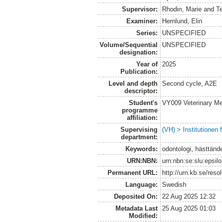
Supervisor:
Rhodin, Marie
and
T
Examiner:
Hernlund, Elin
Series:
UNSPECIFIED
Volume/Sequential
UNSPECIFIED
designation:
Year of
2025
Publication:
Level and depth
Second cycle, A2E
descriptor:
Student's
VY009 Veterinary M
programme
affiliation:
Supervising
(VH) > Institutionen
department:
Keywords:
odontologi, hästtänd
URN:NBN:
urn:nbn:se:slu:epsil
Permanent URL:
http://urn.kb.se/res
Language:
Swedish
Deposited On:
22 Aug 2025 12:32
Metadata Last
25 Aug 2025 01:03
Modified: