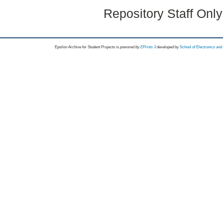
Repository Staff Onl
Epsilon Archive for Student Projects is
powored by
EPrints 3
developed by
School of Electronics an