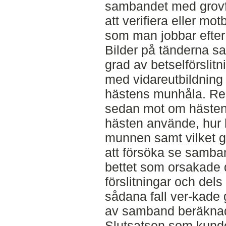
sambandet med grovfo
att verifiera eller mo
som man jobbar efter 
Bilder på tänderna s
grad av betselförslit
med vidareutbildning
hästens munhåla. Resu
sedan mot om hästen 
hästen använde, hur 
munnen samt vilket gr
att försöka se samban
bettet som orsakade 
förslitningar och dels
sådana fall ver-kade 
av samband beräkna
Slutsatsen som kunde 