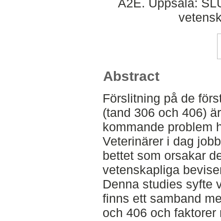
A2E. Uppsala: SLU,
vetens
Abstract
Förslitning på de för
(tand 306 och 406) är e
kommande problem h
Veterinärer i dag jobb
bettet som orsakar 
vetenskapliga bevisen
Denna studies syfte 
finns ett samband mel
och 406 och faktorer 