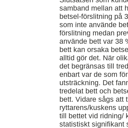
samband mellan att 
betsel-förslitning på
som inte använde bet
förslitning medan pr
använde bett var 38 
bett kan orsaka betsel
alltid gör det. När ol
det begränsas till tre
enbart var de som före
utsträckning. Det fa
tredelat bett och bets
bett. Vidare sågs att
ryttarens/kuskens upp
till bettet vid ridning
statistiskt signifika