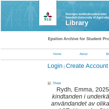
Sveriges lantbruksuniversitet
Swedish University of Agricult
Library
Epsilon Archive for Student Pro
Home
About
B
Login
Create Account
Share
Rydh, Emma
, 202
kindtanden i under
användandet av olika 