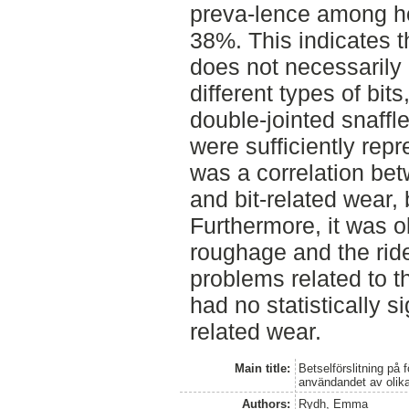
preva-lence among ho
38%. This indicates t
does not necessarily
different types of bit
double-jointed snaffl
were sufficiently rep
was a correlation bet
and bit-related wear, 
Furthermore, it was o
roughage and the ride
problems related to th
had no statistically si
related wear.
Main title:
Betselförslitning p
användandet av olika
Authors:
Rydh, Emma