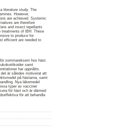
a literature study. The
stamines. However,
ions are achieved. Systemic
natives are therefore
fans and insect repellants
e treatments of IBH. These
nsive to produce for
t efficient are needed to
ga för sommareksem hos häst.
ukokortikoider samt
entrationer har uppnåtts.
 det är således motiverat att
sektsmedel på hästarna, samt
ehandling. Nya läkemedel
essa typer av vacciner
ucera för häst och är därmed
seffektiva för att behandla