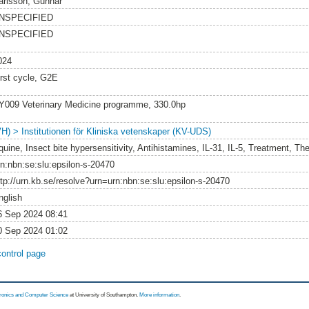
arlsson, Gunnar
NSPECIFIED
NSPECIFIED
024
irst cycle, G2E
Y009 Veterinary Medicine programme, 330.0hp
VH) > Institutionen för Kliniska vetenskaper (KV-UDS)
uine, Insect bite hypersensitivity, Antihistamines, IL-31, IL-5, Treatment, The
rn:nbn:se:slu:epsilon-s-20470
ttp://urn.kb.se/resolve?urn=urn:nbn:se:slu:epsilon-s-20470
nglish
6 Sep 2024 08:41
0 Sep 2024 01:02
control page
tronics and Computer Science
at University of Southampton.
More information
.