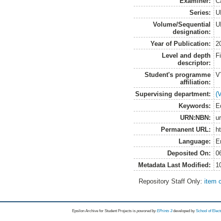
Examiner:
C
Series:
U
Volume/Sequential
U
designation:
Year of Publication:
2
Level and depth
F
descriptor:
Student's programme
V
affiliation:
Supervising department:
(
Keywords:
Eq
URN:NBN:
u
Permanent URL:
h
Language:
E
Deposited On:
0
Metadata Last Modified:
1
Repository Staff Only:
item 
Epsilon Archive for Student Projects is
powored by
EPrints 3
developed by
School of Elec