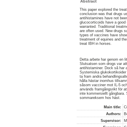
Abstract
This paper explored the treat
conclusion was that drugs us
antihistamines have not bee
glucocorticoids have a good 
warranted. Traditional treat
are often used. New drugs su
types of vaccines have shown
treatment of equines and the
treat IBH in horses.
Detta arbete har genom en li
Slutsatsen som drogs var at
antihistaminer. Dock så har a
Systemiska glukokortikoider 
ta fram andra behandlingsalt
hålla hästar inomhus tillsam
såsom vacciner mot IL-5 och
används framgångsrikt för at
inte kommersiellt gångbara. 
sommareksem hos häst.
Main title:
Cu
Authors:
B
Supervisor:
M