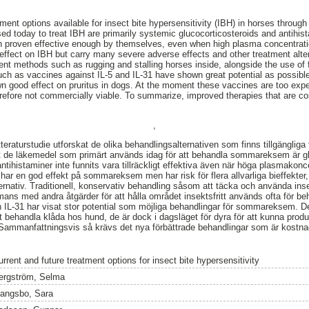
ment options available for insect bite hypersensitivity (IBH) in horses through 
ed today to treat IBH are primarily systemic glucocorticosteroids and antihi
n proven effective enough by themselves, even when high plasma concentrat
effect on IBH but carry many severe adverse effects and other treatment alter
ment methods such as rugging and stalling horses inside, alongside the use of 
ch as vaccines against IL-5 and IL-31 have shown great potential as possibl
 good effect on pruritus in dogs. At the moment these vaccines are too expe
refore not commercially viable. To summarize, improved therapies that are cos
,
tteraturstudie utforskat de olika behandlingsalternativen som finns tillgängli
t de läkemedel som primärt används idag för att behandla sommareksem är gl
ntihistaminer inte funnits vara tillräckligt effektiva även när höga plasmakonc
har en god effekt på sommareksem men har risk för flera allvarliga bieffekter,
ernativ. Traditionell, konservativ behandling såsom att täcka och använda in
mans med andra åtgärder för att hålla området insektsfritt används ofta för b
 IL-31 har visat stor potential som möjliga behandlingar för sommareksem. D
t behandla klåda hos hund, de är dock i dagsläget för dyra för att kunna prod
Sammanfattningsvis så krävs det nya förbättrade behandlingar som är kostnad
rrent and future treatment options for insect bite hypersensitivity
ergström, Selma
angsbo, Sara