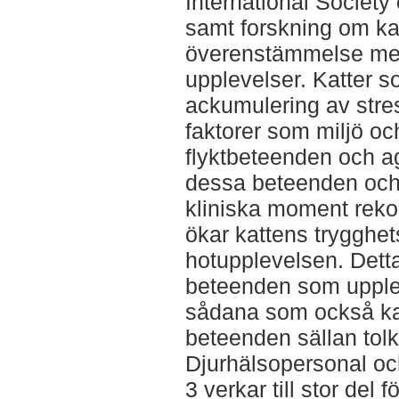
International Society
samt forskning om ka
överenstämmelse me
upplevelser. Katter s
ackumulering av stress
faktorer som miljö oc
flyktbeteenden och ag
dessa beteenden oc
kliniska moment re
ökar kattens trygghe
hotupplevelsen. Detta
beteenden som upplev
sådana som också kan
beteenden sällan tol
Djurhälsopersonal oc
3 verkar till stor del fö