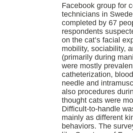
Facebook group for ce
technicians in Swede
completed by 67 peop
respondents suspecte
on the cat’s facial e
mobility, sociability,
(primarily during man
were mostly prevalent
catheterization, blo
needle and intramuscu
also procedures duri
thought cats were more
Difficult-to-handle w
mainly as different kin
behaviors. The surve