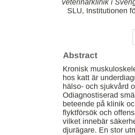
veterinärklinik i Sveri
SLU, Institutionen f
Abstract
Kronisk muskuloskele
hos katt är underdiag
hälso- och sjukvård o
Odiagnostiserad smär
beteende på klinik oc
flyktförsök och offens
vilket innebär säkerhe
djurägare. En stor u