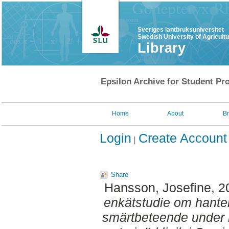
Sveriges lantbruksuniversitet
Swedish University of Agricult
Library
Epsilon Archive for Student Pro
Home
About
B
Login
Create Account
Share
Hansson, Josefine
, 
enkätstudie om hante
smärtbeteende under 