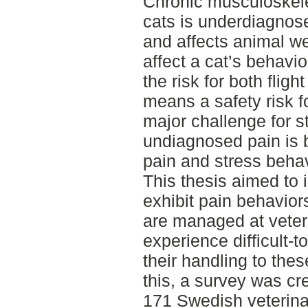
Chronic musculoskelet
cats is underdiagnos
and affects animal w
affect a cat’s behavio
the risk for both flig
means a safety risk fo
major challenge for st
undiagnosed pain is b
pain and stress behav
This thesis aimed to 
exhibit pain behavior
are managed at veteri
experience difficult-
their handling to the
this, a survey was cr
171 Swedish veterinar