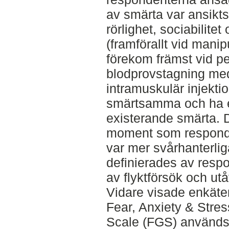
av smärta var ansikts
rörlighet, sociabilite
(framförallt vid man
förekom främst vid pe
blodprovstagning me
intramuskulär injekti
smärtsamma och ha en
existerande smärta. 
moment som responde
var mer svårhanterlig
definierades av resp
av flyktförsök och u
Vidare visade enkäte
Fear, Anxiety & Stre
Scale (FGS) används re