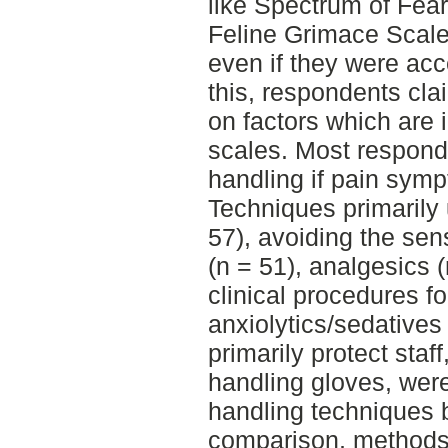
like Spectrum of Fear
Feline Grimace Scale
even if they were acce
this, respondents cla
on factors which are
scales. Most respond
handling if pain sym
Techniques primarily 
57), avoiding the sens
(n = 51), analgesics 
clinical procedures for
anxiolytics/sedatives
primarily protect staf
handling gloves, were
handling techniques 
comparison, methods 