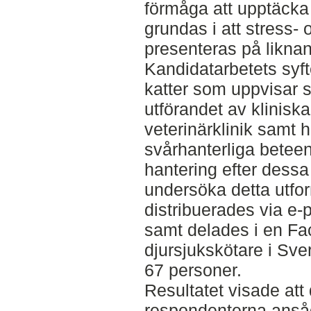
förmåga att upptäcka
grundas i att stress
presenteras på liknan
Kandidatarbetets syft
katter som uppvisar
utförandet av klinis
veterinärklinik samt 
svårhanterliga betee
hantering efter dessa
undersöka detta utf
distribuerades via e-p
samt delades i en Fa
djursjukskötare i Sver
67 personer.
Resultatet visade at
respondenterna anså