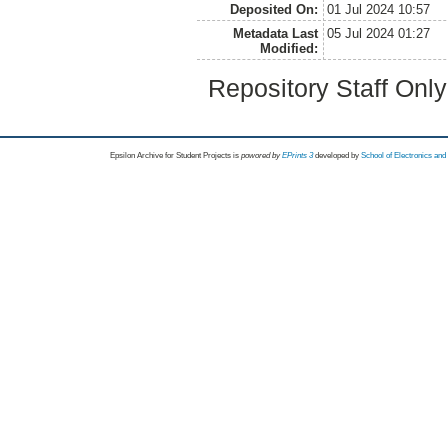
Deposited On:
01 Jul 2024 10:57
Metadata Last
05 Jul 2024 01:27
Modified:
Repository Staff Onl
Epsilon Archive for Student Projects is
powored by
EPrints 3
developed by
School of Electronics an