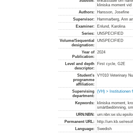
Subtitle:
enkätstudie om hant
kliniska moment vid 
Authors:
Hansson, Josefine
Supervisor:
Hammarberg, Ann
a
Examiner:
Enlund, Karolina
Series:
UNSPECIFIED
Volume/Sequential
UNSPECIFIED
designation:
Year of
2024
Publication:
Level and depth
First cycle, G2E
descriptor:
Student's
VY010 Veterinary N
programme
affiliation:
Supervising
(VH) > Institutionen
department:
Keywords:
kliniska moment, kr
smärtbedömning, sm
URN:NBN:
urn:nbn:se:slu:epsil
Permanent URL:
http://urn.kb.se/res
Language:
Swedish