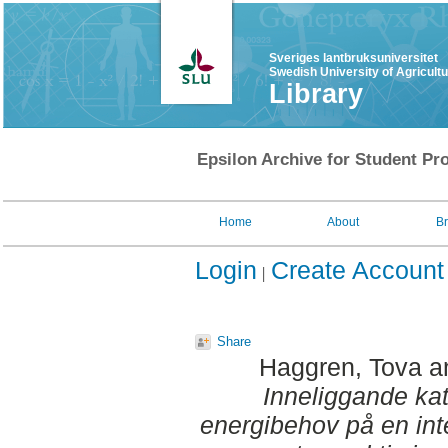
Sveriges lantbruksuniversitet
Swedish University of Agricult
Library
Epsilon Archive for Student Pro
Home
About
B
Login
Create Account
Share
Haggren, Tova
a
Inneliggande katt
energibehov på en int