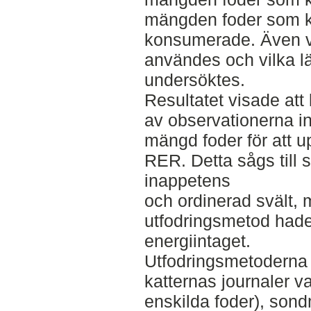
mängden foder som ka
konsumerade. Även v
användes och vilka l
undersöktes.
Resultatet visade att
av observationerna in
mängd foder för att u
RER. Detta sågs till s
inappetens
och ordinerad svält,
utfodringsmetod had
energiintaget.
Utfodringsmetoderna
katternas journaler va
enskilda foder), son