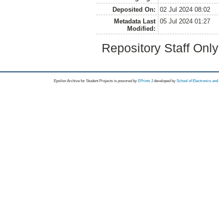
Deposited On:
02 Jul 2024 08:02
Metadata Last
05 Jul 2024 01:27
Modified:
Repository Staff Onl
Epsilon Archive for Student Projects is
powored by
EPrints 3
developed by
School of Electronics an