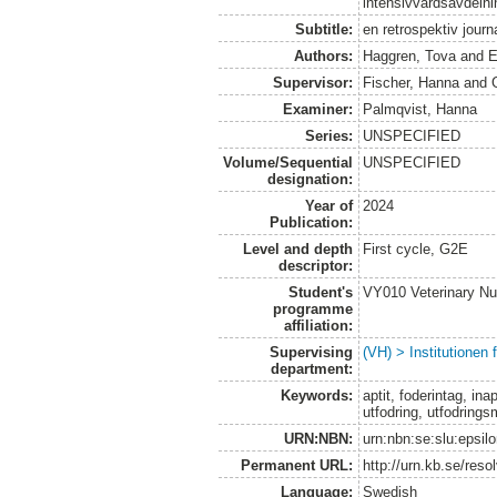
intensivvårdsavdelni
Subtitle:
en retrospektiv journ
Authors:
Haggren, Tova
and
E
Supervisor:
Fischer, Hanna
and
Examiner:
Palmqvist, Hanna
Series:
UNSPECIFIED
Volume/Sequential
UNSPECIFIED
designation:
Year of
2024
Publication:
Level and depth
First cycle, G2E
descriptor:
Student's
VY010 Veterinary N
programme
affiliation:
Supervising
(VH) > Institutionen
department:
Keywords:
aptit, foderintag, in
utfodring, utfodring
URN:NBN:
urn:nbn:se:slu:epsil
Permanent URL:
http://urn.kb.se/res
Language:
Swedish