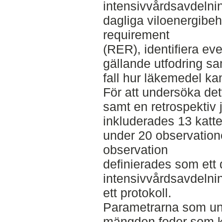
intensivvårdsavdelnin
dagliga viloenergibeh
requirement
(RER), identifiera eve
gällande utfodring s
fall hur läkemedel ka
För att undersöka dett
samt en retrospektiv j
inkluderades 13 katte
under 20 observation
observation
definierades som ett
intensivvårdsavdelnin
ett protokoll.
Parametrarna som un
mängden foder som ka